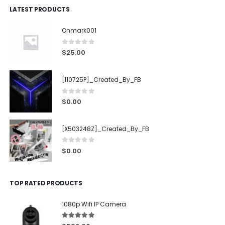
LATEST PRODUCTS
Onmark001
0
out of 5
$
25.00
[110725P]_Created_By_FB
0
out of 5
$
0.00
[X503248Z]_Created_By_FB
0
out of 5
$
0.00
TOP RATED PRODUCTS
1080p Wifi IP Camera
5.00
out of 5