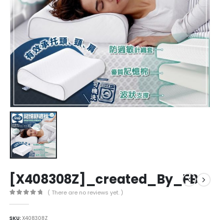
[X408308Z]_created_By_FB
( There are no reviews yet. )
0
out of 5
SKU:
X408308Z