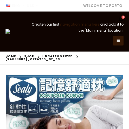
ENG
USD
WELCOME TO PORTO!
0
Create your first
navigation menu here
and add it to
the "Main menu" location.
HOME
SHOP
UNCATEGORIZED
[X408308Z]_CREATED_BY_FB