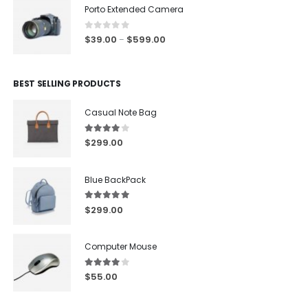
Porto Extended Camera
0
out of 5
$
39.00
$
599.00
–
BEST SELLING PRODUCTS
Casual Note Bag
4.00
out of 5
$
299.00
Blue BackPack
5.00
out of 5
$
299.00
Computer Mouse
4.00
out of 5
$
55.00