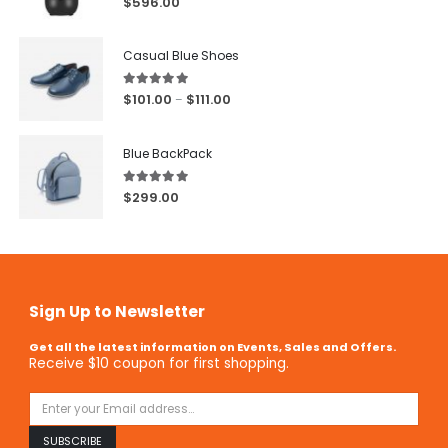
$
596.00
Casual Blue Shoes
5.00
out of 5
$
101.00
$
111.00
–
Blue BackPack
5.00
out of 5
$
299.00
Sign Up to Newsletter
Get all the latest information on Events, Sales and Offers.
Receive $10 coupon for first shopping.