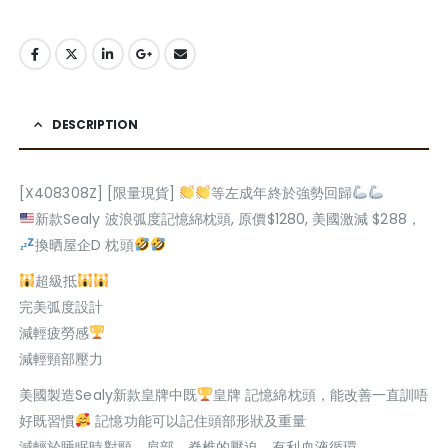
DESCRIPTION
[X408308Z] [限量現貨]
等左成年終於強勢回歸
新款Sealy 波浪弧度記憶綿枕頭, 原價$1280, 美國激減 $288，
換晒屋企D 枕頭
超級抵
完美弧度設計
減輕疲勞感
減輕頸部壓力
美國製造Sealy新款皇牌中既
皇牌 記憶綿枕頭，能改善一直訓唔
好既習慣
記憶功能可以記住頭部形狀及重量
減輕於睡眠時對頸、肩部、脊椎的壓迫，有利血液循環