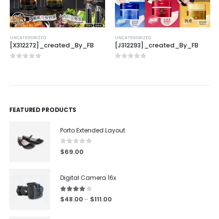
UNCATEGORIZED
UNCATEGORIZED
[X312272]_created_By_FB
[J312293]_created_By_FB
0
out of 5
0
out of 5
FEATURED PRODUCTS
Porto Extended Layout
0
out of 5
$
69.00
Digital Camera 16x
4.00
out of 5
$
48.00
$
111.00
–