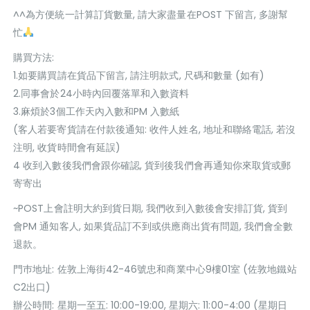
^^為方便統一計算訂貨數量, 請大家盡量在POST 下留言, 多謝幫
忙
購買方法:
1.如要購買請在貨品下留言, 請注明款式, 尺碼和數量 (如有)
2.同事會於24小時內回覆落單和入數資料
3.麻煩於3個工作天內入數和PM 入數紙
(客人若要寄貨請在付款後通知: 收件人姓名, 地址和聯絡電話, 若沒
注明, 收貨時間會有延誤)
4 收到入數後我們會跟你確認, 貨到後我們會再通知你來取貨或郵
寄寄出
~POST上會註明大約到貨日期, 我們收到入數後會安排訂貨, 貨到
會PM 通知客人, 如果貨品訂不到或供應商出貨有問題, 我們會全數
退款。
門巿地址: 佐敦上海街42-46號忠和商業中心9樓01室 (佐敦地鐵站
C2出口)
辦公時間: 星期一至五: 10:00-19:00, 星期六: 11:00-4:00 (星期日