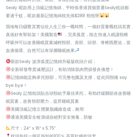
Sealy 呢款用上頂級記憶海綿，平時係香港買個普通Sealy枕頭都
要過千蚊，呢款最新記憶海綿枕先係$288 勁抵呀
我地每日瞓覺其實佔佐人生三份一嘅時間，一個好質量嘅枕頭其實
真係好有幫助架！美國製造
，完美孤度，除左快速入眠讓頸椎
呼吸仲可以改善睡眠質素減輕頸部、肩部、頭部、脊椎既壓迫，當
血液循環、自然可以有深層睡眠效果
新款Sealy 波浪弧度記憶綿升級版枕頭介紹：
全新研發尊貴減壓設計，有助消除肌肉勞損發炎痛楚！
記憶綿能足夠承托頸部，可完整包圍及支撐，從此同頸痛 say
bye bye !
Sealy 記憶枕頭貼合頭頸給予最佳承托，有助紓緩關節炎改善睡
眠質素，改善頸部壓力，提昇睡眠質素
美國頂級記憶立體聚脂纖維造成，耐用
通過美國安全檢測成份絕對安全無毒，防敏
尺寸：24″ x 16″ x 5.75”
枕頭包括一個可拆卸的100％ 高質針織枕頭套