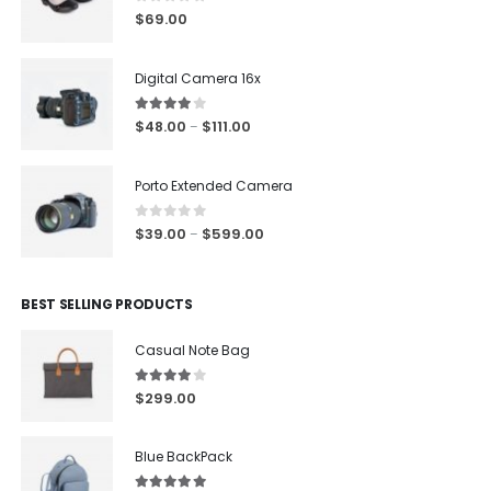
0
out of 5
$
69.00
Digital Camera 16x
4.00
out of 5
$
48.00
$
111.00
–
Porto Extended Camera
0
out of 5
$
39.00
$
599.00
–
BEST SELLING PRODUCTS
Casual Note Bag
4.00
out of 5
$
299.00
Blue BackPack