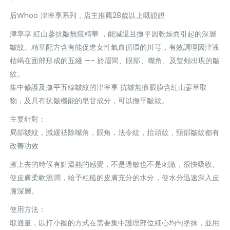
后Whoo 津率享系列，店主推薦28歲以上嘅靚靚
津率享 紅山蔘抗皺無痕精華 ，能減退且撫平因乾燥而引起的深層
皺紋。精華配方含有能促進女性氣血循環的川芎，有效調理因津液
枯竭在面部形成的五綫 —– 於眉間、眼部、嘴角、及雙頰出現的皺
紋。
集中修護及撫平五線皺紋的津率享 抗皺無痕眼膜含紅山蔘萃取
物，及具有抗皺機能的皂甘成分，可以撫平皺紋。
主要針對：
局部皺紋，減緩祛除嘴角，眼角，法令紋，抬頭紋，頸部皺紋都有
改善功效
擦上去的時候有點溫熱的感覺，不是過敏也不是刺激，很快吸收。
使皮膚柔軟濕潤，給予粗糙的皮膚充分的水分，使水分迅速深入皮
膚深層。
使用方法：
取適量，以打小圈的方式在需要集中護理部位細心均勻塗抹，並用