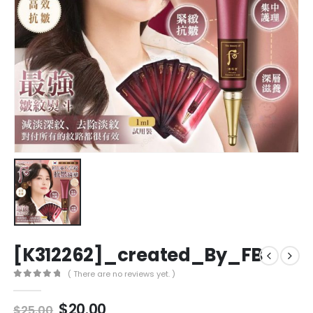
[K312262]_created_By_FB
( There are no reviews yet. )
0
out of 5
$
20.00
$
25.00