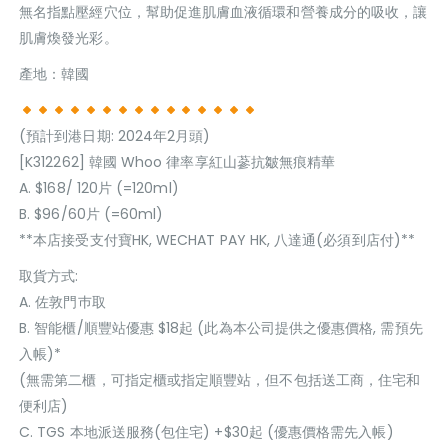
無名指點壓經穴位，幫助促進肌膚血液循環和營養成分的吸收，讓
肌膚煥發光彩。
產地：韓國
(預計到港日期: 2024年2月頭)
[K312262] 韓國 Whoo 律率享紅山蔘抗皺無痕精華
A. $168/ 120片 (=120ml)
B. $96/60片 (=60ml)
**本店接受支付寶HK, WECHAT PAY HK, 八達通(必須到店付)**
取貨方式:
A. 佐敦門巿取
B. 智能櫃/順豐站優惠 $18起 (此為本公司提供之優惠價格, 需預先
入帳)*
(無需第二櫃，可指定櫃或指定順豐站，但不包括送工商，住宅和
便利店)
C. TGS 本地派送服務(包住宅) +$30起 (優惠價格需先入帳)