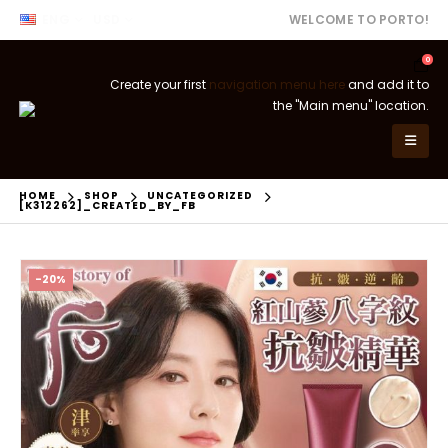
ENG
USD
WELCOME TO PORTO!
0
Create your first
navigation menu here
and add it to
the "Main menu" location.
HOME
SHOP
UNCATEGORIZED
[K312262]_CREATED_BY_FB
-20%