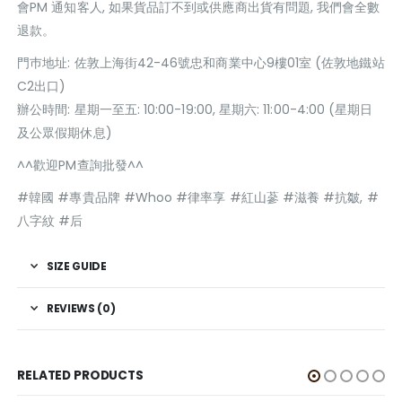
會PM 通知客人, 如果貨品訂不到或供應商出貨有問題, 我們會全數
退款。
門巿地址: 佐敦上海街42-46號忠和商業中心9樓01室 (佐敦地鐵站
C2出口)
辦公時間: 星期一至五: 10:00-19:00, 星期六: 11:00-4:00 (星期日
及公眾假期休息)
^^歡迎PM查詢批發^^
#韓國 #專貴品牌 #Whoo #律率享 #紅山蔘 #滋養 #抗皺, #
八字紋 #后
SIZE GUIDE
REVIEWS (0)
RELATED PRODUCTS