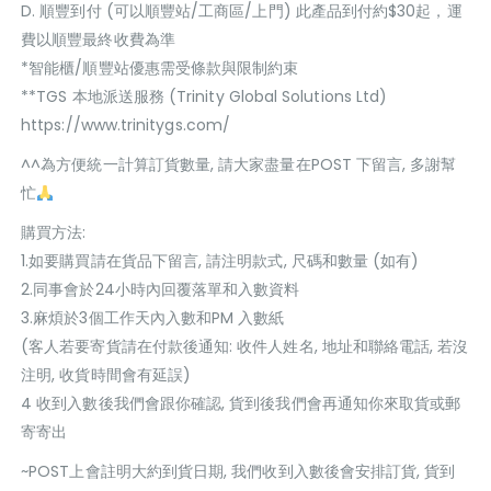
D. 順豐到付 (可以順豐站/工商區/上門) 此產品到付約$30起，運
費以順豐最終收費為準
*智能櫃/順豐站優惠需受條款與限制約束
**TGS 本地派送服務 (Trinity Global Solutions Ltd)
https://www.trinitygs.com/
^^為方便統一計算訂貨數量, 請大家盡量在POST 下留言, 多謝幫
忙
購買方法:
1.如要購買請在貨品下留言, 請注明款式, 尺碼和數量 (如有)
2.同事會於24小時內回覆落單和入數資料
3.麻煩於3個工作天內入數和PM 入數紙
(客人若要寄貨請在付款後通知: 收件人姓名, 地址和聯絡電話, 若沒
注明, 收貨時間會有延誤)
4 收到入數後我們會跟你確認, 貨到後我們會再通知你來取貨或郵
寄寄出
~POST上會註明大約到貨日期, 我們收到入數後會安排訂貨, 貨到