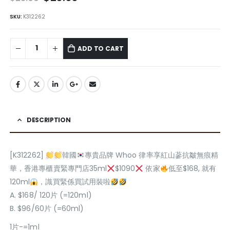
SKU:
K312262
ADD TO CART
DESCRIPTION
[K312262]
韓國
專貴品牌 Whoo 律率享紅山蔘抗皺無痕精
華，香港專櫃賣緊專門店35ml
$1090
依家
低至$168, 就有
120ml
，識買緊係買試用裝啦
A. $168/ 120片 (=120ml)
B. $96/60片 (=60ml)
1片-=1ml