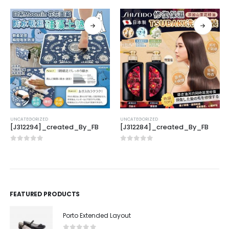
UNCATEGORIZED
UNCATEGORIZED
[J312294]_created_By_FB
[J312284]_created_By_FB
0
out of 5
0
out of 5
FEATURED PRODUCTS
Porto Extended Layout