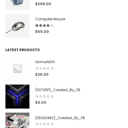
5.00
out of 5
$
299.00
Computer Mouse
4.00
out of 5
$
55.00
LATEST PRODUCTS
Onmark001
0
out of 5
$
25.00
[110725P]_Created_By_FB
0
out of 5
$
0.00
[X503248Z]_Created_By_FB