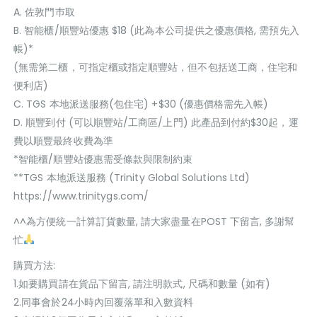
A. 佐敦門巿取
B. 智能櫃/順豐站優惠 $18 (此為本公司提供之優惠價格, 需預先入
帳)*
(無需第二櫃，可指定櫃或指定順豐站，但不包括送工商，住宅和
便利店)
C. TGS 本地派送服務(包住宅) +$30 (優惠價格需先入帳)
D. 順豐到付 (可以順豐站/工商區/上門) 此產品到付約$30起，運
費以順豐最終收費為準
*智能櫃/順豐站優惠需受條款與限制約束
**TGS 本地派送服務 (Trinity Global Solutions Ltd)
https://www.trinitygs.com/
^^為方便統一計算訂貨數量, 請大家盡量在POST 下留言, 多謝幫
忙
購買方法:
1.如要購買請在貨品下留言, 請注明款式, 尺碼和數量 (如有)
2.同事會於24小時內回覆落單和入數資料