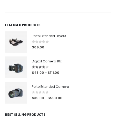
FEATURED PRODUCTS
Porto Extended Layout
0
out of 5
$
69.00
Digital Camera 16x
4.00
out of 5
$
48.00
$
111.00
–
Porto Extended Camera
0
out of 5
$
39.00
$
599.00
–
BEST SELLING PRODUCTS