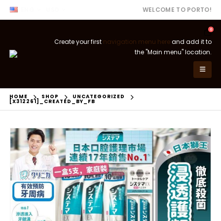
ENG
USD
WELCOME TO PORTO!
0
Create your first
navigation menu here
and add it to
the "Main menu" location.
HOME
SHOP
UNCATEGORIZED
[X312261]_CREATED_BY_FB