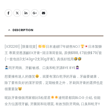
DESCRIPTION
[X312261] [限量現貨]
日本連續17年銷售NO.1
日本製獅
王 專業浸透護齦EX牙膏-清涼薄荷套裝, 原價$188, E7靚價$79/套
(一套包括3支143g+2支30g牙膏), 真係好抵用
同牙周病、牙齦敏感、口臭和蛀牙講BYE BYE
想要擁有迷人的微笑
，就要有潔白乾淨的牙齒，牙齒要健康，
除了要有良好的潔牙習慣，定期檢查之外，牙刷與牙膏的選擇也是
很重要架
呢款牙膏個個用家都比5粒星星
連明星都寫BLOG 介紹, 佢能
全方位護理牙齦, 牙菌斑和珐瑯質, 有效預防牙周病, 口臭和蛀牙!!