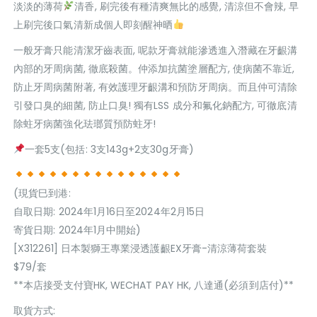
淡淡的薄荷
清香, 刷完後有種清爽無比的感覺, 清涼但不會辣, 早
上刷完後口氣清新成個人即刻醒神晒
一般牙膏只能清潔牙齒表面, 呢款牙膏就能滲透進入潛藏在牙齦溝
內部的牙周病菌, 徹底殺菌。仲添加抗菌塗層配方, 使病菌不靠近,
防止牙周病菌附著, 有效護理牙齦溝和預防牙周病。而且仲可清除
引發口臭的細菌, 防止口臭! 獨有LSS 成分和氟化鈉配方, 可徹底清
除蛀牙病菌強化珐瑯質預防蛀牙!
一套5支(包括: 3支143g+2支30g牙膏)
(現貨巳到港:
自取日期: 2024年1月16日至2024年2月15日
寄貨日期: 2024年1月中開始)
[X312261] 日本製獅王專業浸透護齦EX牙膏-清涼薄荷套裝
$79/套
**本店接受支付寶HK, WECHAT PAY HK, 八達通(必須到店付)**
取貨方式: