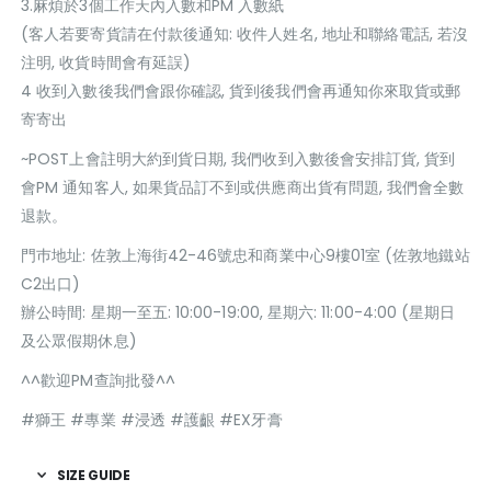
3.麻煩於3個工作天內入數和PM 入數紙
(客人若要寄貨請在付款後通知: 收件人姓名, 地址和聯絡電話, 若沒
注明, 收貨時間會有延誤)
4 收到入數後我們會跟你確認, 貨到後我們會再通知你來取貨或郵
寄寄出
~POST上會註明大約到貨日期, 我們收到入數後會安排訂貨, 貨到
會PM 通知客人, 如果貨品訂不到或供應商出貨有問題, 我們會全數
退款。
門巿地址: 佐敦上海街42-46號忠和商業中心9樓01室 (佐敦地鐵站
C2出口)
辦公時間: 星期一至五: 10:00-19:00, 星期六: 11:00-4:00 (星期日
及公眾假期休息)
^^歡迎PM查詢批發^^
#獅王 #專業 #浸透 #護齦 #EX牙膏
SIZE GUIDE