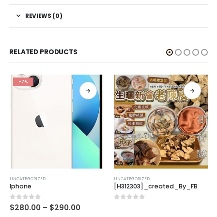
REVIEWS (0)
RELATED PRODUCTS
-7%
UNCATEGORIZED
UNCATEGORIZED
Iphone
[H312303]_created_By_FB
0
out of 5
0
out of 5
$
280.00
–
$
290.00