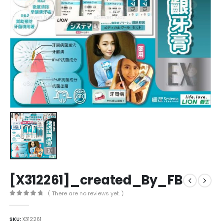
[X312261]_created_By_FB
( There are no reviews yet. )
0
out of 5
SKU:
X312261