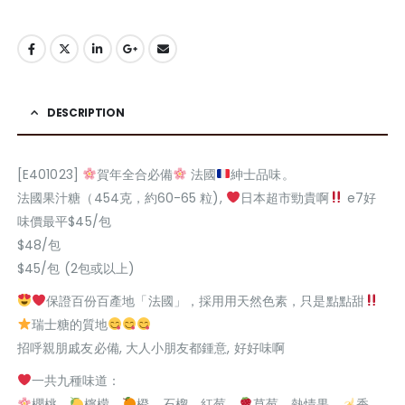
DESCRIPTION
[E401023]
賀年全合必備
法國
紳士品味。
法國果汁糖（454克，約60-65 粒),
日本超市勁貴啊
e7好
味價最平$45/包
$48/包
$45/包 (2包或以上)
保證百份百產地「法國」，採用用天然色素，只是點點甜
瑞士糖的質地
招呼親朋戚友必備, 大人小朋友都鍾意, 好好味啊
一共九種味道：
櫻桃，
檸檬，
橙，石榴，紅莓，
草莓，熱情果，
香