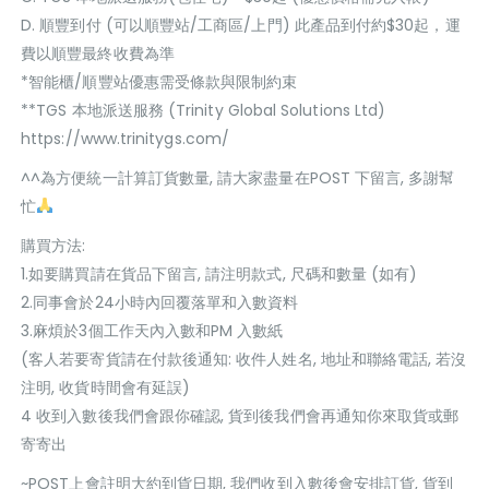
D. 順豐到付 (可以順豐站/工商區/上門) 此產品到付約$30起，運
費以順豐最終收費為準
*智能櫃/順豐站優惠需受條款與限制約束
**TGS 本地派送服務 (Trinity Global Solutions Ltd)
https://www.trinitygs.com/
^^為方便統一計算訂貨數量, 請大家盡量在POST 下留言, 多謝幫
忙
購買方法:
1.如要購買請在貨品下留言, 請注明款式, 尺碼和數量 (如有)
2.同事會於24小時內回覆落單和入數資料
3.麻煩於3個工作天內入數和PM 入數紙
(客人若要寄貨請在付款後通知: 收件人姓名, 地址和聯絡電話, 若沒
注明, 收貨時間會有延誤)
4 收到入數後我們會跟你確認, 貨到後我們會再通知你來取貨或郵
寄寄出
~POST上會註明大約到貨日期, 我們收到入數後會安排訂貨, 貨到