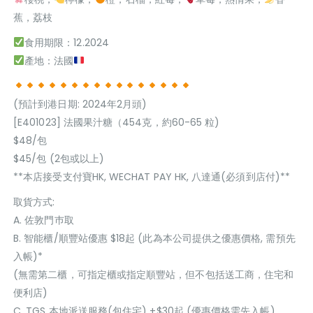
蕉，荔枝
食用期限：12.2024
產地：法國
(預計到港日期: 2024年2月頭)
[E401023] 法國果汁糖（454克，約60-65 粒)
$48/包
$45/包 (2包或以上)
**本店接受支付寶HK, WECHAT PAY HK, 八達通(必須到店付)**
取貨方式:
A. 佐敦門巿取
B. 智能櫃/順豐站優惠 $18起 (此為本公司提供之優惠價格, 需預先
入帳)*
(無需第二櫃，可指定櫃或指定順豐站，但不包括送工商，住宅和
便利店)
C. TGS 本地派送服務(包住宅) +$30起 (優惠價格需先入帳)