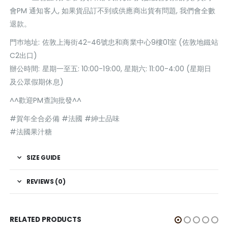
會PM 通知客人, 如果貨品訂不到或供應商出貨有問題, 我們會全數
退款。
門巿地址: 佐敦上海街42-46號忠和商業中心9樓01室 (佐敦地鐵站
C2出口)
辦公時間: 星期一至五: 10:00-19:00, 星期六: 11:00-4:00 (星期日
及公眾假期休息)
^^歡迎PM查詢批發^^
#賀年全合必備 #法國 #紳士品味
#法國果汁糖
SIZE GUIDE
REVIEWS (0)
RELATED PRODUCTS