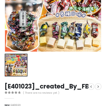
[E401023]_created_By_FB
( There are no reviews yet. )
0
out of 5
SKU:
E401023