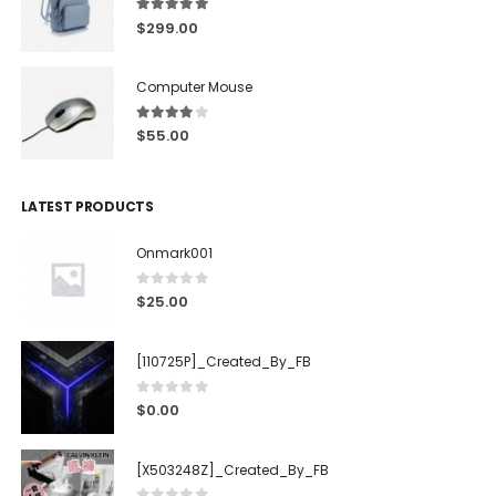
5.00
out of 5
$
299.00
Computer Mouse
4.00
out of 5
$
55.00
LATEST PRODUCTS
Onmark001
0
out of 5
$
25.00
[110725P]_Created_By_FB
0
out of 5
$
0.00
[X503248Z]_Created_By_FB