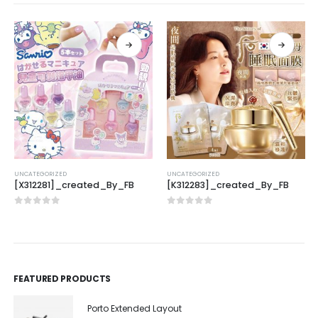
UNCATEGORIZED
UNCATEGORIZED
[X312281]_created_By_FB
[K312283]_created_By_FB
0
out of 5
0
out of 5
FEATURED PRODUCTS
Porto Extended Layout