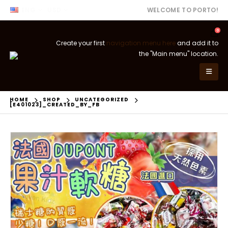
ENG
USD
WELCOME TO PORTO!
0
Create your first
navigation menu here
and add it to
the "Main menu" location.
HOME
SHOP
UNCATEGORIZED
[E401023]_CREATED_BY_FB