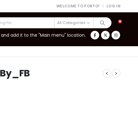
WELCOME TO PORTO!
LOG IN
|
All Categories
0
and add it to the "Main menu" location.
_By_FB