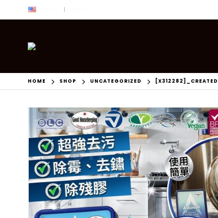
ENG
USD
|
HOME
SHOP
UNCATEGORIZED
[X312282]_CREATE