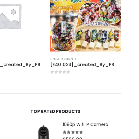
UNCATEGORIZED
UNCAT
]_created_By_FB
[E401023]_created_By_FB
[J31
0
out of 5
0
out
TOP RATED PRODUCTS
1080p Wifi IP Camera
5.00
out of 5