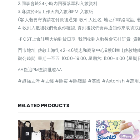
2.同事會於24小時內回覆落單和入數資料
3.麻煩於3個工作天內入數和PM 入數紙
(客人若要寄貨請在付款後通知: 收件人姓名, 地址和聯絡電話, 
4 收到入數後我們會跟你確認, 貨到後我們會再通知你來取貨
~POST上會註明大約到貨日期, 我們收到入數後會安排訂貨, 
門巿地址: 佐敦上海街42-46號忠和商業中心9樓01室 (佐敦地
辦公時間: 星期一至五: 10:00-19:00, 星期六: 11:00-4:00 
^^歡迎PM查詢批發^^
#超強去污 #去鏽 #除霉 #除殘膠 #英國 #Astonish #萬
RELATED PRODUCTS