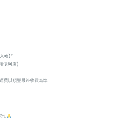
入帳)*
和便利店)
起，運費以順豐最終收費為準
幫忙