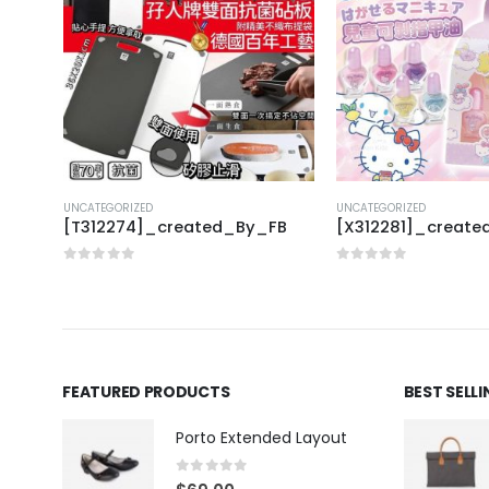
UNCATEGORIZED
UNCATEGORIZED
FB
[T312274]_created_By_FB
[X312281]_creat
0
out of 5
0
out of 5
FEATURED PRODUCTS
BEST SELL
Porto Extended Layout
0
out of 5