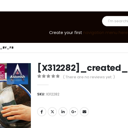
Create your first
navigation menu here
D_BY_FB
[X312282]_created
( There are no reviews yet. )
0
out of 5
SKU:
X312282