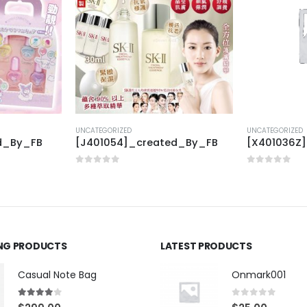
UNCATEGORIZED
UNCATEGORIZED
ed_By_FB
[J401054]_created_By_FB
[X401036Z
0
out of 5
0
out of 5
ING PRODUCTS
LATEST PRODUCTS
Casual Note Bag
Onmark001
4.00
out of 5
0
out of 5