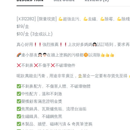
[X312282] [限量現貨]
超強去污、
去鏽、
除霉、
除殘
$19/盒
$10/盒 (3盒或以上)
真心好用
強烈推薦
上次好多媽媽
話訂唔到，要求再
連小朋友
在牆上塗鴉的污積都
以清除
不刺鼻
不傷手
不破壞物件
呢款萬能去汚膏，用途非常廣泛，
屋企一定要有存貨先至得
不刺鼻配方、不傷害人體、不破壞物體
中性配方，溫和不刺激
榮獲顧客滿意證明金獎
焦黑鍋具、瓦斯爐焦垢、流理台油垢
生鏽鐵具、不鏽鋼焦黑
木製品、牆壁、磁磚污漬 & 奇異筆塗鴉