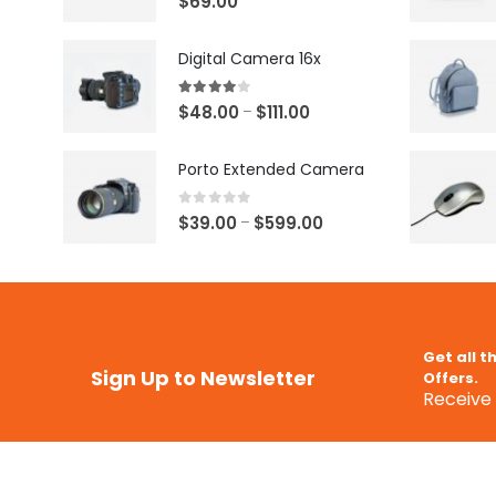
$
69.00
Digital Camera 16x
4.00
out of 5
$
48.00
$
111.00
–
Porto Extended Camera
0
out of 5
$
39.00
$
599.00
–
Get all t
Sign Up to Newsletter
Offers.
Receive 