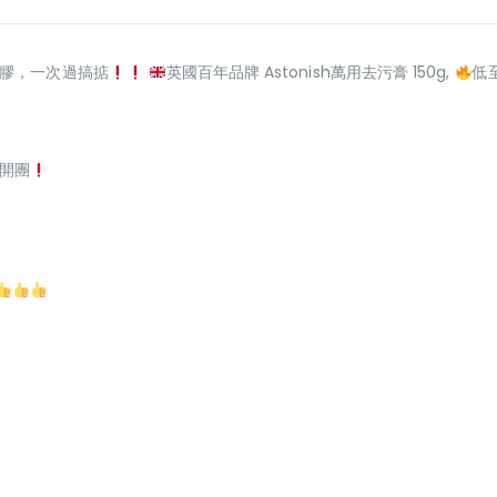
膠，一次過搞掂
英國百年品牌 Astonish萬用去污膏 150g,
低至
開團