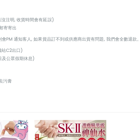
若沒注明, 收貨時間會有延誤)
或郵寄寄出
貨到會PM 通知客人, 如果貨品訂不到或供應商出貨有問題, 我們會全數退款
鐵站C2出口)
(星期日及公眾假期休息)
用去污膏