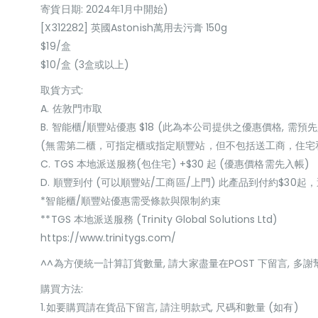
寄貨日期: 2024年1月中開始)
[X312282] 英國Astonish萬用去污膏 150g
$19/盒
$10/盒 (3盒或以上)
取貨方式:
A. 佐敦門巿取
B. 智能櫃/順豐站優惠 $18 (此為本公司提供之優惠價格, 需預先
(無需第二櫃，可指定櫃或指定順豐站，但不包括送工商，住宅
C. TGS 本地派送服務(包住宅) +$30 起 (優惠價格需先入帳)
D. 順豐到付 (可以順豐站/工商區/上門) 此產品到付約$30
*智能櫃/順豐站優惠需受條款與限制約束
**TGS 本地派送服務 (Trinity Global Solutions Ltd)
https://www.trinitygs.com/
^^為方便統一計算訂貨數量, 請大家盡量在POST 下留言, 多謝
購買方法:
1.如要購買請在貨品下留言, 請注明款式, 尺碼和數量 (如有)