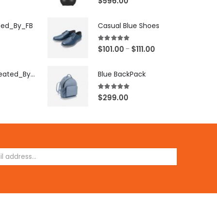
$
596.00
ted_By_FB
Casual Blue Shoes
5.00
out of 5
$
101.00
$
111.00
–
[X503248Z]_Created_By_FB
Blue BackPack
5.00
out of 5
$
299.00