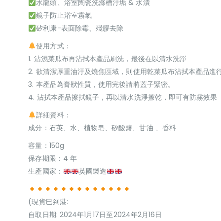
水龍頭、浴室陶瓷洗滌槽汙垢 & 水漬
鏡子防止浴室霧氣
矽利康-表面除霉、殘膠去除
使用方式：
1. 沾濕菜瓜布再沾拭本產品刷洗，最後在以清水洗淨
2. 欲清潔厚重油汙及燒焦區域，則使用乾菜瓜布沾拭本產品進
3. 本產品為膏狀性質，使用完後請將蓋子緊密。
4. 沾拭本產品擦拭鏡子，再以清水洗淨擦乾，即可有防霧效果
詳細資料：
成分：石英、水、植物皂、矽酸鹽、甘油 、香料
容量：150g
保存期限：4 年
生產國家：
英國製造
(現貨巳到港:
自取日期: 2024年1月17日至2024年2月16日