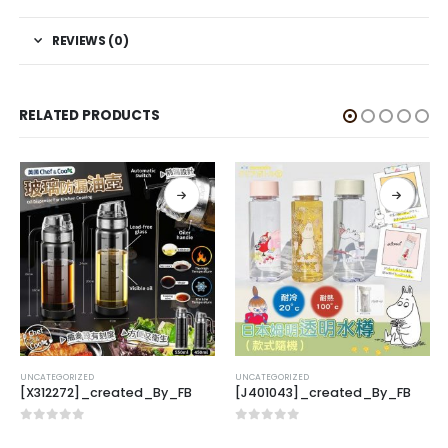
REVIEWS (0)
RELATED PRODUCTS
UNCATEGORIZED
UNCATEGORIZED
[X312272]_created_By_FB
[J401043]_created_By_FB
0
out of 5
0
out of 5