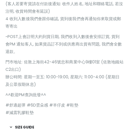
(客人若要寄貨請在付款後通知: 收件人姓名, 地址和聯絡電話, 若沒
注明, 收貨時間會有延誤)
4 收到入數後我們會跟你確認, 貨到後我們會再通知你來取貨或郵
寄寄出
~POST上會註明大約到貨日期, 我們收到入數後會安排訂貨, 貨到
會PM 通知客人, 如果貨品訂不到或供應商出貨有問題, 我們會全數
退款。
門巿地址: 佐敦上海街42-46號忠和商業中心9樓01室 (佐敦地鐵站
C2出口)
辦公時間: 星期一至五: 10:00-19:00, 星期六: 11:00-4:00 (星期日
及公眾假期休息)
^^歡迎PM查詢批發^^
#舒適超彈 #6D雲朵感 #羊仔皮 #鞋墊
#減震乳膠鞋墊
SIZE GUIDE