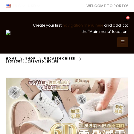
ENG
USD
WELCOME TO PORTO!
0
Create your first
navigation menu here
and add it to
the "Main menu" location.
HOME
SHOP
UNCATEGORIZED
[T312304]_CREATED_BY_FB