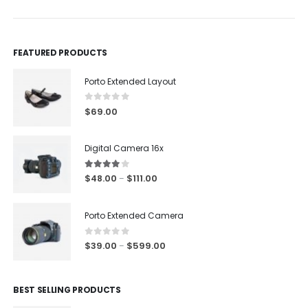
FEATURED PRODUCTS
Porto Extended Layout
0
out of 5
$
69.00
Digital Camera 16x
4.00
out of 5
$
48.00
$
111.00
–
Porto Extended Camera
0
out of 5
$
39.00
$
599.00
–
BEST SELLING PRODUCTS