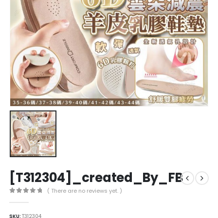
[T312304]_created_By_FB
( There are no reviews yet. )
0
out of 5
SKU:
T312304