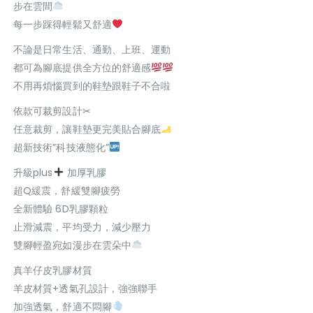
步在雲間
每一步踩得輕鬆又舒適
不論是日常生活、通勤、上班、運動
都可為腳底提供全方位的舒適感
不用再煩惱買到的鞋墊跟鞋子不合啦
依款可裁剪設計✂
任意裁剪，讓鞋墊更完美貼合腳底
超新技術”科技液態化”
升級plus
加厚乳膠
超Q緩震，舒緩雙腳疲勞
全新體驗 6D乳膠顆粒
止滑減震，平均受力，減少壓力
雙腳輕盈宛如漫步在雲朵中
真羊仔皮乳膠材質
羊皮材質+透氣孔設計，強強聯手
加強透氣，舒適不悶腳