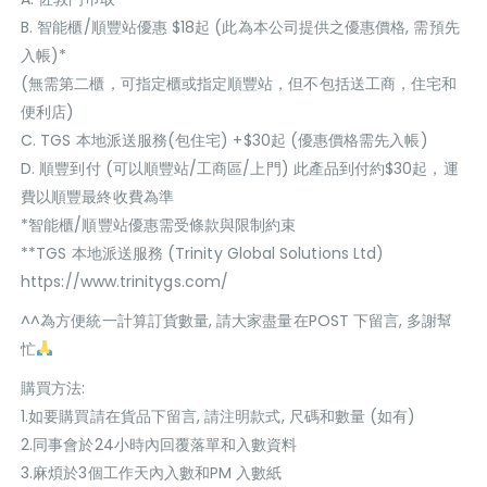
B. 智能櫃/順豐站優惠 $18起 (此為本公司提供之優惠價格, 需預先
入帳)*
(無需第二櫃，可指定櫃或指定順豐站，但不包括送工商，住宅和
便利店)
C. TGS 本地派送服務(包住宅) +$30起 (優惠價格需先入帳)
D. 順豐到付 (可以順豐站/工商區/上門) 此產品到付約$30起，運
費以順豐最終收費為準
*智能櫃/順豐站優惠需受條款與限制約束
**TGS 本地派送服務 (Trinity Global Solutions Ltd)
https://www.trinitygs.com/
^^為方便統一計算訂貨數量, 請大家盡量在POST 下留言, 多謝幫
忙
購買方法:
1.如要購買請在貨品下留言, 請注明款式, 尺碼和數量 (如有)
2.同事會於24小時內回覆落單和入數資料
3.麻煩於3個工作天內入數和PM 入數紙