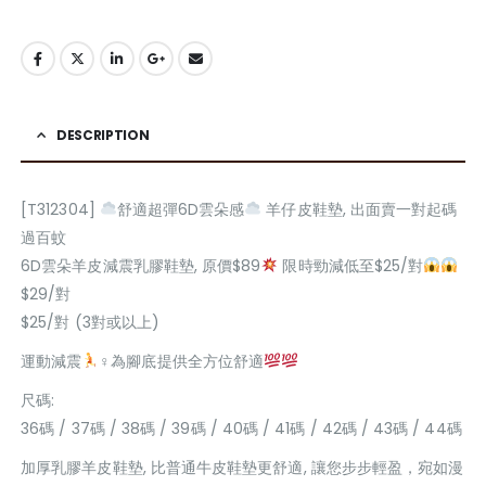
DESCRIPTION
[T312304]
舒適超彈6D雲朵感
羊仔皮鞋墊, 出面賣一對起碼
過百蚊
6D雲朵羊皮減震乳膠鞋墊, 原價$89
限時勁減低至$25/對
$29/對
$25/對 (3對或以上)
運動減震
‍♀為腳底提供全方位舒適
尺碼:
36碼 / 37碼 / 38碼 / 39碼 / 40碼 / 41碼 / 42碼 / 43碼 / 44碼
加厚乳膠羊皮鞋墊, 比普通牛皮鞋墊更舒適, 讓您步步輕盈，宛如漫