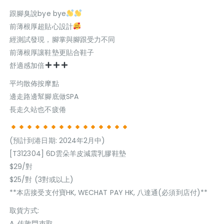
跟腳臭說bye bye
前薄根厚超貼心設計
經測試發現，腳掌與腳跟受力不同
前薄根厚讓鞋墊更貼合鞋子
舒適感加倍
平均散佈按摩點
邊走路邊幫腳底做SPA
長走久站也不疲倦
(預計到港日期: 2024年2月中)
[T312304] 6D雲朵羊皮減震乳膠鞋墊
$29/對
$25/對 (3對或以上)
**本店接受支付寶HK, WECHAT PAY HK, 八達通(必須到店付)**
取貨方式:
A. 佐敦門巿取