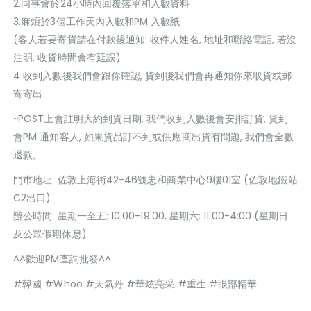
2.同事會於24小時內回覆落單和入數資料
3.麻煩於3個工作天內入數和PM 入數紙
(客人若要寄貨請在付款後通知: 收件人姓名, 地址和聯絡電話, 若沒
注明, 收貨時間會有延誤)
4 收到入數後我們會跟你確認, 貨到後我們會再通知你來取貨或郵
寄寄出
~POST上會註明大約到貨日期, 我們收到入數後會安排訂貨, 貨到
會PM 通知客人, 如果貨品訂不到或供應商出貨有問題, 我們會全數
退款。
門巿地址: 佐敦上海街42-46號忠和商業中心9樓01室 (佐敦地鐵站
C2出口)
辦公時間: 星期一至五: 10:00-19:00, 星期六: 11:00-4:00 (星期日
及公眾假期休息)
^^歡迎PM查詢批發^^
#韓國 #Whoo #天氣丹 #華炫亮采 #重生 #眼部精華