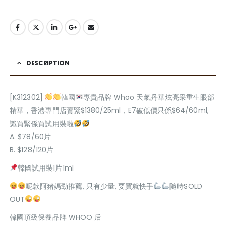
DESCRIPTION
[K312302]
韓國
專貴品牌 Whoo 天氣丹華炫亮采重生眼部
精華，香港專門店賣緊$1380/25ml，E7破低價只係$64/60ml,
識買緊係買試用裝啦
A. $78/60片
B. $128/120片
韓國試用裝1片1ml
呢款阿猪媽勁推薦, 只有少量, 要買就快手
隨時SOLD
OUT
韓國頂級保養品牌 WHOO 后