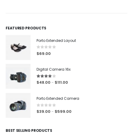
0
out of 5
0
out of 5
FEATURED PRODUCTS
Porto Extended Layout
0
out of 5
$
69.00
Digital Camera 16x
4.00
out of 5
$
48.00
$
111.00
–
Porto Extended Camera
0
out of 5
$
39.00
$
599.00
–
BEST SELLING PRODUCTS