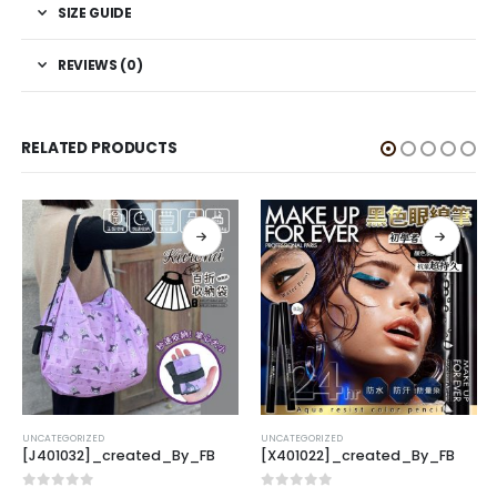
SIZE GUIDE
REVIEWS (0)
RELATED PRODUCTS
UNCATEGORIZED
UNCATEGORIZED
[J401032]_created_By_FB
[X401022]_created_By_FB