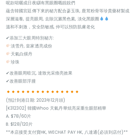
呢款啱曬成日夜瞓有黑眼圈嘅靚靚們
蘊含韓國宮廷傳下來的秘方配合蔘玉珠, 鹿茸粉骨等珍貴藥材製成
深層滋養, 提亮眼周, 去除沉澱黑色素, 淡化黑眼圈
溫和不刺激，安全防敏感, 仲可以預防肌膚老化
✔添加三大眼周特別秘方:
淡雪丹, 皇家透亮成份
天氣白煐丹
珍珠
✔改善眼周暗沉, 達致光采煥亮效果
✔改善眼部浮朣
(預計到港日期: 2023年12月頭)
[K312302] 韓國Whoo 天氣丹華炫亮采重生眼部精華
A. $78/60片
B. $128/120片
**本店接受支付寶HK, WECHAT PAY HK, 八達通(必須到店付)**