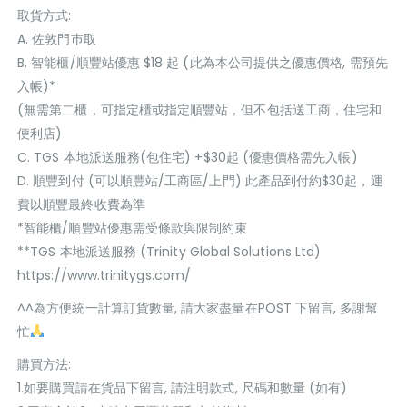
取貨方式:
A. 佐敦門巿取
B. 智能櫃/順豐站優惠 $18 起 (此為本公司提供之優惠價格, 需預先
入帳)*
(無需第二櫃，可指定櫃或指定順豐站，但不包括送工商，住宅和
便利店)
C. TGS 本地派送服務(包住宅) +$30起 (優惠價格需先入帳)
D. 順豐到付 (可以順豐站/工商區/上門) 此產品到付約$30起，運
費以順豐最終收費為準
*智能櫃/順豐站優惠需受條款與限制約束
**TGS 本地派送服務 (Trinity Global Solutions Ltd)
https://www.trinitygs.com/
^^為方便統一計算訂貨數量, 請大家盡量在POST 下留言, 多謝幫
忙
購買方法:
1.如要購買請在貨品下留言, 請注明款式, 尺碼和數量 (如有)