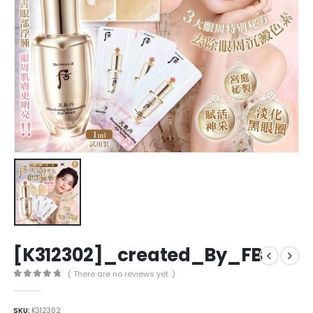
[K312302]_created_By_FB
( There are no reviews yet. )
0
out of 5
SKU:
K312302