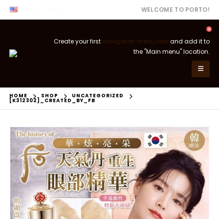
ENG
USD
WELCOME TO PORTO!
0
Create your first
navigation menu here
and add it to
the "Main menu" location.
HOME
SHOP
UNCATEGORIZED
[K312302]_CREATED_BY_FB