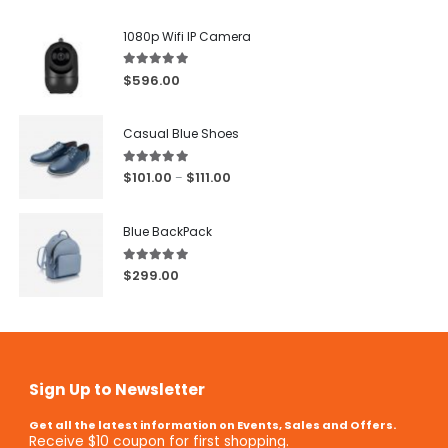
1080p Wifi IP Camera
5.00
out of 5
$
596.00
Casual Blue Shoes
5.00
out of 5
$
101.00
$
111.00
–
Blue BackPack
5.00
out of 5
$
299.00
Sign Up to Newsletter
Get all the latest information on Events, Sales and Offers.
Receive $10 coupon for first shopping.