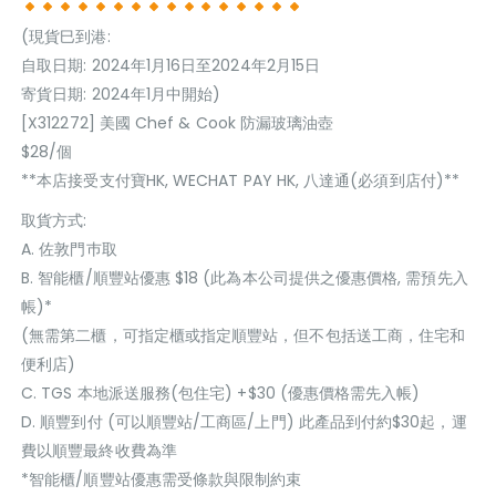
(現貨巳到港:
自取日期: 2024年1月16日至2024年2月15日
寄貨日期: 2024年1月中開始)
[X312272] 美國 Chef & Cook 防漏玻璃油壺
$28/個
**本店接受支付寶HK, WECHAT PAY HK, 八達通(必須到店付)**
取貨方式:
A. 佐敦門巿取
B. 智能櫃/順豐站優惠 $18 (此為本公司提供之優惠價格, 需預先入
帳)*
(無需第二櫃，可指定櫃或指定順豐站，但不包括送工商，住宅和
便利店)
C. TGS 本地派送服務(包住宅) +$30 (優惠價格需先入帳)
D. 順豐到付 (可以順豐站/工商區/上門) 此產品到付約$30起，運
費以順豐最終收費為準
*智能櫃/順豐站優惠需受條款與限制約束