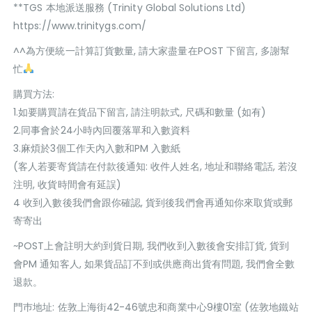
**TGS 本地派送服務 (Trinity Global Solutions Ltd)
https://www.trinitygs.com/
^^為方便統一計算訂貨數量, 請大家盡量在POST 下留言, 多謝幫
忙
購買方法:
1.如要購買請在貨品下留言, 請注明款式, 尺碼和數量 (如有)
2.同事會於24小時內回覆落單和入數資料
3.麻煩於3個工作天內入數和PM 入數紙
(客人若要寄貨請在付款後通知: 收件人姓名, 地址和聯絡電話, 若沒
注明, 收貨時間會有延誤)
4 收到入數後我們會跟你確認, 貨到後我們會再通知你來取貨或郵
寄寄出
~POST上會註明大約到貨日期, 我們收到入數後會安排訂貨, 貨到
會PM 通知客人, 如果貨品訂不到或供應商出貨有問題, 我們會全數
退款。
門巿地址: 佐敦上海街42-46號忠和商業中心9樓01室 (佐敦地鐵站