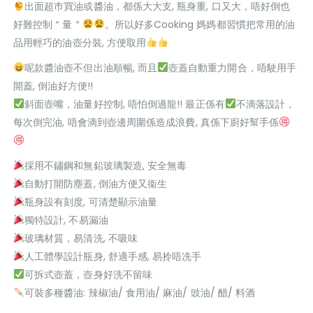
出面超巿買油或醬油，都係大大支, 瓶身重, 口又大，唔好倒也
好難控制＂量＂
。所以好多Cooking 媽媽都習慣把常用的油
品用輕巧的油壺分裝, 方便取用
呢款醬油壺不但出油順暢, 而且
壺蓋自動重力開合，唔駛用手
開蓋, 倒油好方便!!
斜面壺嘴，油量好控制, 唔怕倒過龍!! 最正係有
不滴落設計，
每次倒完油, 唔會滴到壺邊周圍係造成浪費, 真係下廚好幫手係
採用不鏽鋼和無鉛玻璃製造, 安全無毒
自動打開防塵蓋, 倒油方便又衞生
瓶身設有刻度, 可清楚顯示油量
獨特設計, 不易漏油
玻璃材質，易清洗, 不吸味
人工體學設計瓶身, 舒適手感, 易拎唔冼手
可拆式壺蓋，壺身好洗不留味
可裝多種醬油: 辣椒油/ 食用油/ 麻油/ 豉油/ 醋/ 料酒