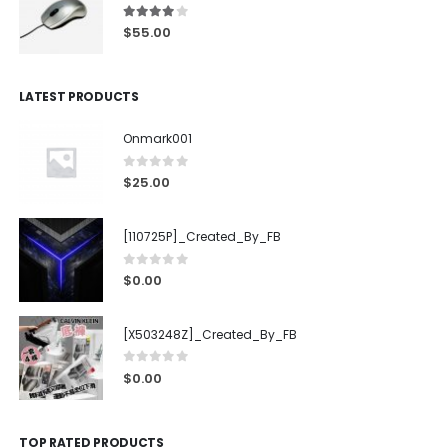
4.00
out of 5
$
55.00
LATEST PRODUCTS
Onmark001
0
out of 5
$
25.00
[110725P]_Created_By_FB
0
out of 5
$
0.00
[X503248Z]_Created_By_FB
0
out of 5
$
0.00
TOP RATED PRODUCTS