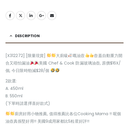
DESCRIPTION
[X312272] [限量現貨]
大廚級
嘅油壼
壺蓋自動重力開
合又唔怕漏油
美國 Chef & Cook 防漏玻璃油壺, 原價$16X/
個, 今日限時勁減$28/個
2款選:
A. 450ml
B. 550ml
(下單時請選擇喜好款式)
廚房好用小物推薦, 值得推薦比各位Cooking Mama !! 呢個
油壺真係堅好用!! 美國9成用家都比5粒星好評!!