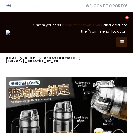
ENG
USD
WELCOME TO PORTO!
0
Create your first
navigation menu here
and add it to
the "Main menu" location.
HOME
SHOP
UNCATEGORIZED
[X312272]_CREATED_BY_FB