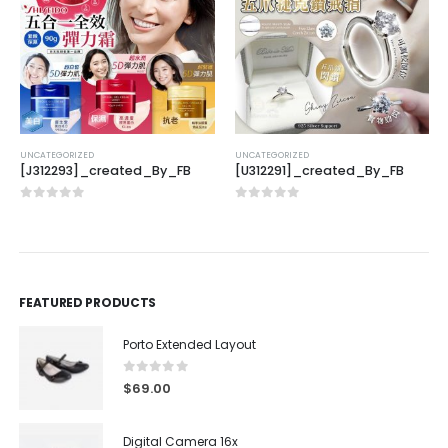
UNCATEGORIZED
UNCATEGORIZED
[J312293]_created_By_FB
[U312291]_created_By_FB
0
out of 5
0
out of 5
FEATURED PRODUCTS
Porto Extended Layout
0
out of 5
$
69.00
Digital Camera 16x