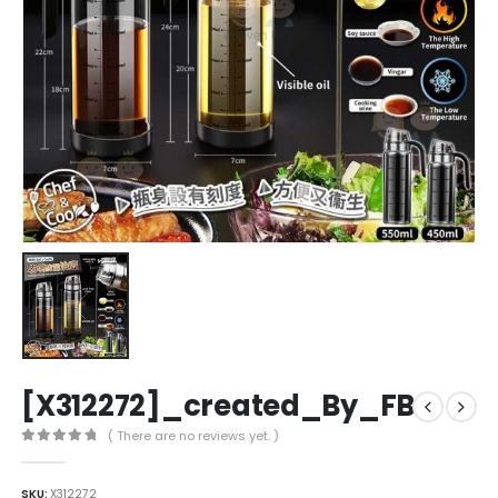
[X312272]_created_By_FB
( There are no reviews yet. )
0
out of 5
SKU:
X312272