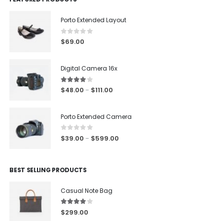
Porto Extended Layout
0
out of 5
$
69.00
Digital Camera 16x
4.00
out of 5
$
48.00
$
111.00
–
Porto Extended Camera
0
out of 5
$
39.00
$
599.00
–
BEST SELLING PRODUCTS
Casual Note Bag
4.00
out of 5
$
299.00