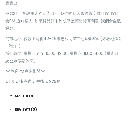
寄寄出
~POST上會註明大約到貨日期, 我們收到入數後會安排訂貨, 貨到
會PM 通知客人, 如果貨品訂不到或供應商出貨有問題, 我們會全數
退款。
門巿地址: 佐敦上海街42-46號忠和商業中心9樓01室 (佐敦地鐵站
C2出口)
辦公時間: 星期一至五: 10:00-19:00, 星期六: 11:00-4:00 (星期日
及公眾假期休息)
^^歡迎PM查詢批發^^
#1卡 #捷克鑽 #戒指 #925銀
SIZE GUIDE
REVIEWS (0)