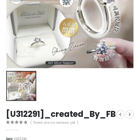
[U312291]_created_By_FB
( There are no reviews yet. )
0
out of 5
SKU:
U312291