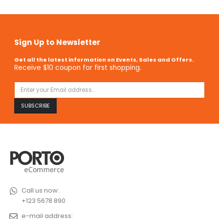
Sign Up to Newsletter
Get all the latest information on Events, Sales and Offers.
Receive $10 coupon for first shopping.
Call us now:
+123 5678 890
e-mail address: