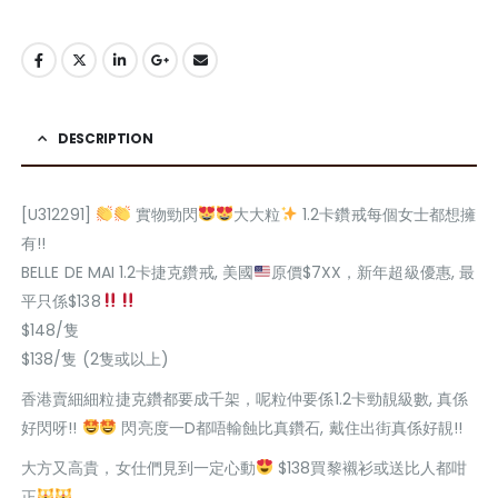
DESCRIPTION
[U312291]
實物勁閃
大大粒
1.2卡鑽戒每個女士都想擁
有!!
BELLE DE MAI 1.2卡捷克鑽戒, 美國
原價$7XX，新年超級優惠, 最
平只係$138
$148/隻
$138/隻 (2隻或以上)
香港賣細細粒捷克鑽都要成千架，呢粒仲要係1.2卡勁靚級數, 真係
好閃呀!!
閃亮度一D都唔輸蝕比真鑽石, 戴住出街真係好靚!!
大方又高貴，女仕們見到一定心動
$138買黎襯衫或送比人都咁
正