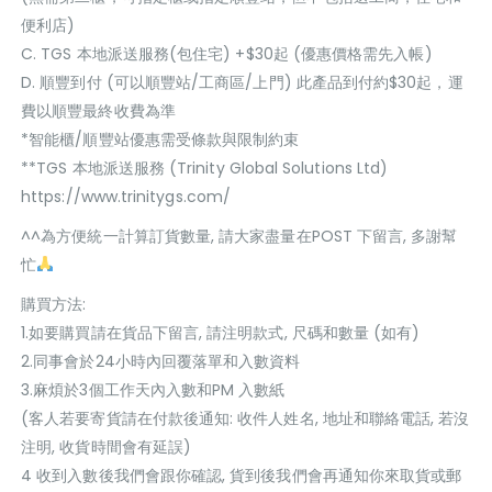
便利店)
C. TGS 本地派送服務(包住宅) +$30起 (優惠價格需先入帳)
D. 順豐到付 (可以順豐站/工商區/上門) 此產品到付約$30起，運
費以順豐最終收費為準
*智能櫃/順豐站優惠需受條款與限制約束
**TGS 本地派送服務 (Trinity Global Solutions Ltd)
https://www.trinitygs.com/
^^為方便統一計算訂貨數量, 請大家盡量在POST 下留言, 多謝幫
忙
購買方法:
1.如要購買請在貨品下留言, 請注明款式, 尺碼和數量 (如有)
2.同事會於24小時內回覆落單和入數資料
3.麻煩於3個工作天內入數和PM 入數紙
(客人若要寄貨請在付款後通知: 收件人姓名, 地址和聯絡電話, 若沒
注明, 收貨時間會有延誤)
4 收到入數後我們會跟你確認, 貨到後我們會再通知你來取貨或郵