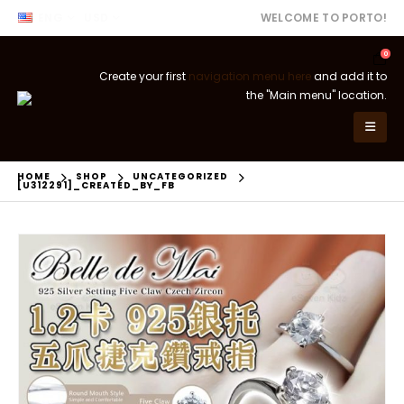
ENG
USD
WELCOME TO PORTO!
0
Create your first
navigation menu here
and add it to
the "Main menu" location.
HOME
SHOP
UNCATEGORIZED
[U312291]_CREATED_BY_FB