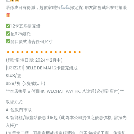
唔係成日有得減，趁依家咁抵
掃定貨, 朋友聚會戴出黎勁搶眼
1.2卡五爪捷克鑽
配925銀托
開口款式適合任何尺寸
(預計到港日期: 2024年2月中)
[U312291] BELLE DE MAI 1.2卡捷克鑽戒
$148/隻
$138/隻 (2隻或以上)
**本店接受支付寶HK, WECHAT PAY HK, 八達通(必須到店付)**
取貨方式:
A. 佐敦門巿取
B. 智能櫃/順豐站優惠 $18起 (此為本公司提供之優惠價格, 需預先
入帳)*
(無需第二櫃，可指定櫃或指定順豐站，但不包括送工商，住宅和