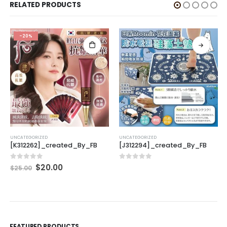
RELATED PRODUCTS
-20%
UNCATEGORIZED
UNCATEGORIZED
[K312262]_created_By_FB
[J312294]_created_By_FB
0
out of 5
0
out of 5
$
20.00
$
25.00
FEATURED PRODUCTS