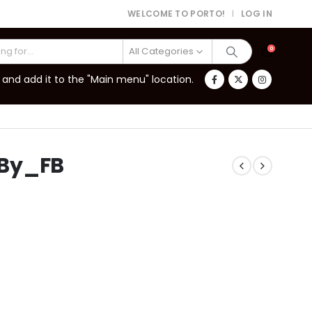
WELCOME TO PORTO!
LOG IN
|
All Categories
0
and add it to the "Main menu" location.
_By_FB