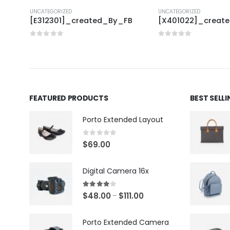
UNCATEGORIZED
UNCATEGORIZED
FB
[E312301]_created_By_FB
[X401022]_creat
0
out of 5
0
out of 5
FEATURED PRODUCTS
BEST SELL
Porto Extended Layout
0
out of 5
$
69.00
Digital Camera 16x
4.00
out of 5
$
48.00
$
111.00
–
Porto Extended Camera