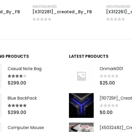
UNCATEGORIZED
UNCATEGORIZED
ed_By_FB
[X312281]_created_By_FB
[X312261]_
0
out of 5
0
out of 5
ING PRODUCTS
LATEST PRODUCTS
Casual Note Bag
Onmark001
4.00
out of 5
0
out of 5
$
299.00
$
25.00
Blue BackPack
[110725P]_Crea
5.00
out of 5
0
out of 5
$
299.00
$
0.00
Computer Mouse