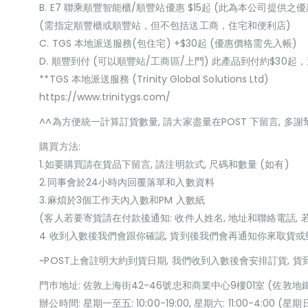
B. E7 聯乘順豐智能櫃/順豐站優惠 $15起 (此為本公司提供之優
(需指定順豐櫃或順豐站，但不包括送工商，住宅和便利店)
C. TGS 本地派送服務(包住宅) +$30起 (優惠價格需先入帳)
D. 順豐到付 (可以順豐站/工商區/上門) 此產品到付約$30
**TGS 本地派送服務 (Trinity Global Solutions Ltd)
https://www.trinitygs.com/
^^為方便統一計算訂貨數量, 請大家盡量在POST 下留言, 多謝
購買方法:
1.如要購買請在貨品下留言, 請注明款式, 尺碼和數量 (如有)
2.同事會於24小時內回覆落單和入數資料
3.麻煩於3個工作天內入數和PM 入數紙
(客人若要寄貨請在付款後通知: 收件人姓名, 地址和聯絡電話, 
4 收到入數後我們會跟你確認, 貨到後我們會再通知你來取貨
~POST上會註明大約到貨日期, 我們收到入數後會安排訂貨, 
門巿地址: 佐敦上海街42-46號忠和商業中心9樓01室 (佐敦地
辦公時間: 星期一至五: 10:00-19:00, 星期六: 11:00-4:00 