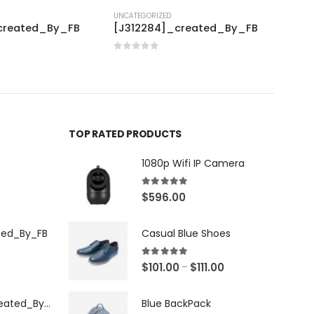
UNCATEGORIZED
UNCAT
created_By_FB
[J312284]_created_By_FB
[T31
0
out of 5
0
out
TOP RATED PRODUCTS
1080p Wifi IP Camera
5.00
out of 5
$
596.00
ted_By_FB
Casual Blue Shoes
5.00
out of 5
$
101.00
$
111.00
–
[X503248Z]_Created_By_FB
Blue BackPack