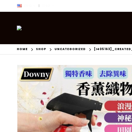
ENG
USD
|
HOME
SHOP
UNCATEGORIZED
[I405163]_CREATED