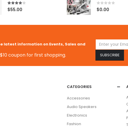
4.00
out of 5
0
out of 5
$
55.00
$
0.00
he latest information on Events, Sales and
$10 coupon for first shopping.
CATEGORIES
Accessories
Audio Speakers
Electronics
Fashion