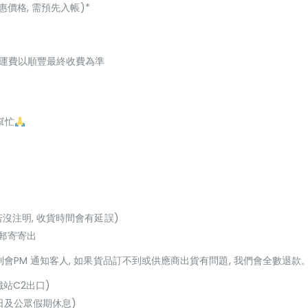
惠價格, 需預先入帳)*
起，運費以順豐最終收費為準
幫忙
若沒注明, 收貨時間會有延誤)
或郵寄寄出
貨到會PM 通知客人, 如果貨品訂不到或供應商出貨有問題, 我們會全數退款
鐵站C2出口)
(星期日及公眾假期休息)