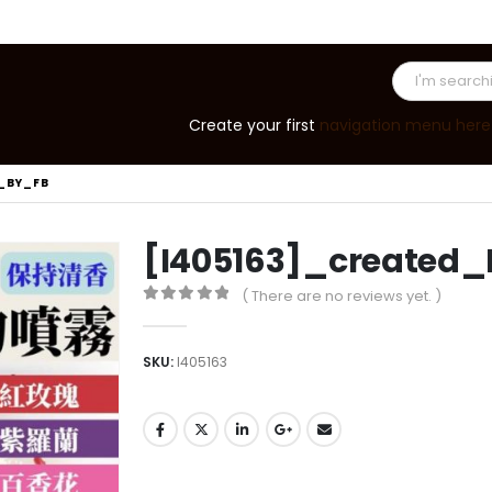
Create your first
navigation menu here
_BY_FB
[I405163]_created
( There are no reviews yet. )
0
out of 5
SKU:
I405163