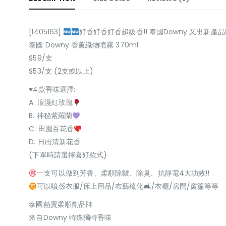
[I405163]
好香好香好香超級香!! 泰國Downy 又出新產
泰國 Downy 香薰織物噴霧 370ml
$59/支
$53/支 (2支或以上)
♥4款香味選擇:
A. 浪漫紅玫瑰
B. 神秘紫羅蘭
C. 田園百花香
D. 日出清新花香
(下單時請選擇喜好款式)
一支可以做到芳香、柔順除皺、除臭、抗靜電4大功效!!
可以噴係衣服/床上用品/布藝梳化🛋/衣櫃/房間/窗簾等等
泰國熱賣柔順劑品牌
來自Downy 特殊獨特香味