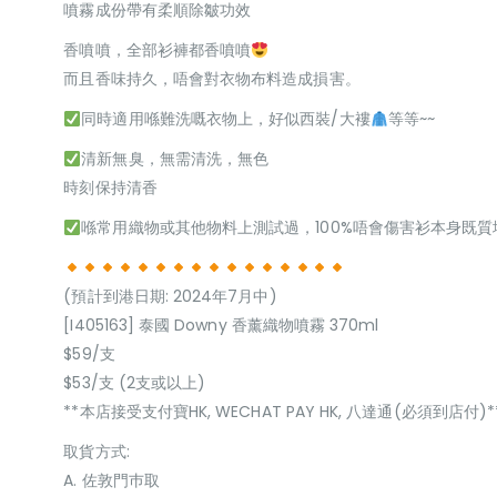
噴霧成份帶有柔順除皺功效
香噴噴，全部衫褲都香噴噴
而且香味持久，唔會對衣物布料造成損害。
同時適用喺難洗嘅衣物上，好似西裝/大褸
等等~~
清新無臭，無需清洗，無色
時刻保持清香
喺常用織物或其他物料上測試過，100%唔會傷害衫本身既質
(預計到港日期: 2024年7月中)
[I405163] 泰國 Downy 香薰織物噴霧 370ml
$59/支
$53/支 (2支或以上)
**本店接受支付寶HK, WECHAT PAY HK, 八達通(必須到店付)*
取貨方式:
A. 佐敦門巿取