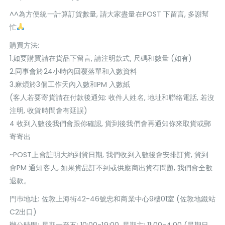
^^為方便統一計算訂貨數量, 請大家盡量在POST 下留言, 多謝幫
忙
購買方法:
1.如要購買請在貨品下留言, 請注明款式, 尺碼和數量 (如有)
2.同事會於24小時內回覆落單和入數資料
3.麻煩於3個工作天內入數和PM 入數紙
(客人若要寄貨請在付款後通知: 收件人姓名, 地址和聯絡電話, 若沒
注明, 收貨時間會有延誤)
4 收到入數後我們會跟你確認, 貨到後我們會再通知你來取貨或郵
寄寄出
~POST上會註明大約到貨日期, 我們收到入數後會安排訂貨, 貨到
會PM 通知客人, 如果貨品訂不到或供應商出貨有問題, 我們會全數
退款。
門巿地址: 佐敦上海街42-46號忠和商業中心9樓01室 (佐敦地鐵站
C2出口)
辦公時間: 星期一至五: 10:00-19:00, 星期六: 11:00-4:00 (星期日