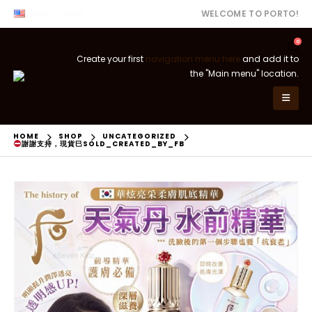
ENG
USD
WELCOME TO PORTO!
0
Create your first
navigation menu here
and add it to
the "Main menu" location.
HOME
SHOP
UNCATEGORIZED
謝謝支持，現貨巳SOLD_CREATED_BY_FB