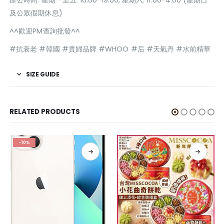
及公眾假期休息)
^^歡迎PM查詢批發^^
#抗衰老 #韓國 #貴婦品牌 #WHOO #后 #天氣丹 #水前精華
SIZE GUIDE
RELATED PRODUCTS
-10%