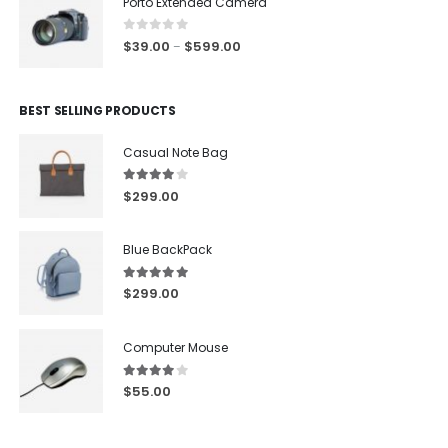
Porto Extended Camera
0
out of 5
$
39.00
$
599.00
–
BEST SELLING PRODUCTS
Casual Note Bag
4.00
out of 5
$
299.00
Blue BackPack
5.00
out of 5
$
299.00
Computer Mouse
4.00
out of 5
$
55.00