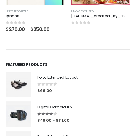
UNCATEGORIZED
UNCATEGORIZED
Iphone
[T401034]_created_By_FB
0
out of 5
0
out of 5
$
270.00
–
$
350.00
FEATURED PRODUCTS
Porto Extended Layout
0
out of 5
$
69.00
Digital Camera 16x
4.00
out of 5
$
48.00
$
111.00
–