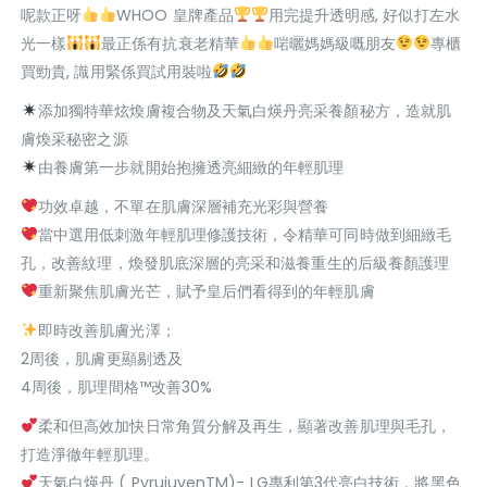
呢款正呀
WHOO 皇牌產品
用完提升透明感, 好似打左水
光一樣
最正係有抗衰老精華
啱曬媽媽級嘅朋友
專櫃
買勁貴, 識用緊係買試用裝啦
添加獨特華炫煥膚複合物及天氣白煐丹亮采養顏秘方，造就肌
膚煥采秘密之源
由養膚第一步就開始抱擁透亮細緻的年輕肌理
功效卓越，不單在肌膚深層補充光彩與營養
當中選用低刺激年輕肌理修護技術，令精華可同時做到細緻毛
孔，改善紋理，煥發肌底深層的亮采和滋養重生的后級養顏護理
重新聚焦肌膚光芒，賦予皇后們看得到的年輕肌膚
即時改善肌膚光澤；
2周後，肌膚更顯剔透及
4周後，肌理間格™改善30%
柔和但高效加快日常角質分解及再生，顯著改善肌理與毛孔，
打造淨徹年輕肌理。
天氣白煐丹 ( PyrujuvenTM)- LG專利第3代亮白技術，將黑色