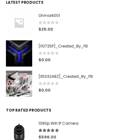
LATEST PRODUCTS
Onmark001
0
out of 5
$
25.00
[110725P]_Created_By_FB
0
out of 5
$
0.00
[X503248Z]_Created_By_FB
0
out of 5
$
0.00
TOP RATED PRODUCTS
1080p Wifi IP Camera
5.00
out of 5
$
596.00