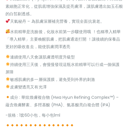
素細胞正常化，從肌底增強保濕及提亮膚澤，讓肌膚透出如玉石般
的白皙剔透感。
天氣秘丹 – 為肌膚深層補充營養，實現全面抗衰老。
水前精華是洗臉後，化妝水前第一步驟使用哦 ！也稱導入精華
「導入精華」主要喚醒肌膚，把肌膚通道打開 ！讓後續的保養品
更好的吸收進去，能使肌膚潤澤透亮
連續使用八天會讓肌膚透明度升級型
持續使用三天後，會慢慢發現這瓶水前精華可以行成一個保護
屏障
敏感肌膚的多一層保護膜，避免受到外界的刺激
皮膚變透亮又有光澤
成分 : 華炫煥膚複合物 (Hwa Hyun Refining Complex™) –
蘊含煥膚酵素、多羥基酸 (PHA)、氨基酸亮白複合體 (IPA)
-規格 : 1套60小包，每小包1ml