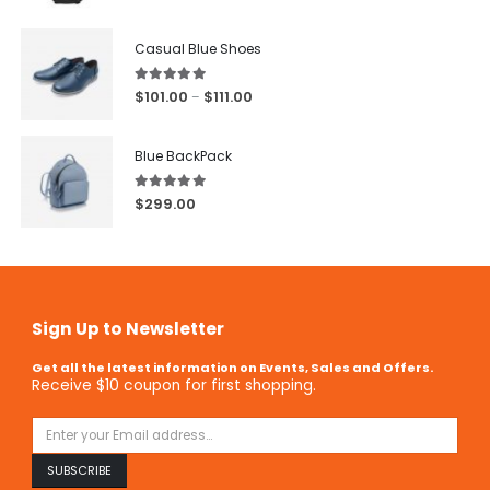
Casual Blue Shoes
5.00
out of 5
$
101.00
$
111.00
–
Blue BackPack
5.00
out of 5
$
299.00
Sign Up to Newsletter
Get all the latest information on Events, Sales and Offers.
Receive $10 coupon for first shopping.