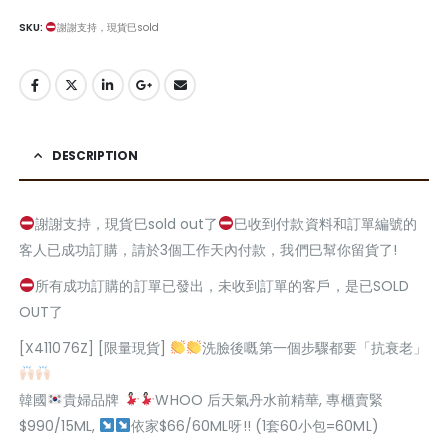
SKU:
謝謝支持，現貨巳sold
DESCRIPTION
謝謝支持，現貨巳sold out了
巳收到付款資料和訂單編號的
客人已成功訂購，請於3個工作天內付款，我們巳幫你留貨了!
所有成功訂購的訂單已發出，未收到訂單的客戶，是已SOLD
OUT了
[X411076Z] [限量現貨]
洗臉後嘅第一個步驟都要「抗衰老」
韓國
貴婦品牌
WHOO 后天氣丹水前精華, 專櫃賣緊
$990/15ML,
依家$66/60ML呀!! (1套60小包=60ML)