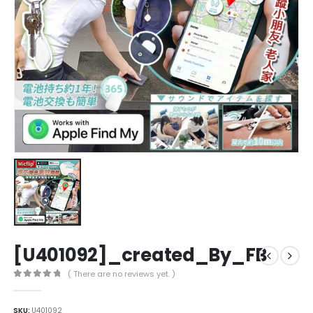
[U401092]_created_By_FB
( There are no reviews yet. )
0
out of 5
SKU:
U401092