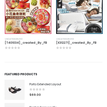
UNCATEGORIZED
UNCATEGORIZED
[T401034]_created_By_FB
[X312271]_created_By_FB
0
out of 5
0
out of 5
FEATURED PRODUCTS
Porto Extended Layout
0
out of 5
$
69.00