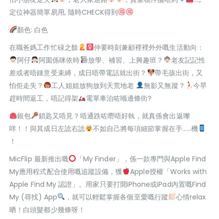
定位神器簡單易用, 隨時CHECK得到
顏色: 白色
在職爸媽工作忙碌之餘
仲要時刻兼顧裡裡外外嘅生活動向：
阿仔
阿囡係咪依時
放學、補習、上興趣班？
老友記記性
差或者唔鍾意受束縛，成日唔帶電話就出街？
帶毛孩出街，又
怕佢走失？
工人姐姐放狗放到天荒地老
無影又無蹤？
今早
趕時間返工，唔記得架
電單車泊咗喺邊條街?
銀包
鎖匙又唔見？唔通跌咗嘢唔好執，就真係會出返嚟
咩！！與其成日左諗右諗
不如自己將每項細節掌握在手……機
！
MicFlip 最新推出嘅
「My Finder」，係一款專門與Apple Find
My應用程式配合使用嘅追蹤設備，獲
Apple授權「Works with
Apple Find My 認證」。用家只要打開iPhone或iPad內置嘅Find
My (尋找) App
，就可以輕鬆掌握各個至愛嘅行蹤
心情relax
晒！白頭髮都少幾條呀！