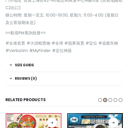
門巿地址: 佐敦上海街42-46號忠和商業中心9樓01室 (佐敦地鐵站
C2出口)
辦公時間: 星期一至五: 10:00-19:00, 星期六: 11:00-4:00 (星期日
及公眾假期休息)
^^歡迎PM查詢批發^^
#全港首賣 #大頭蝦恩物 #全球 #蘋果裝置 #定位 #追蹤失物
#Verbatim #MyFinder #定位神器
SIZE GUIDE
REVIEWS (0)
RELATED PRODUCTS