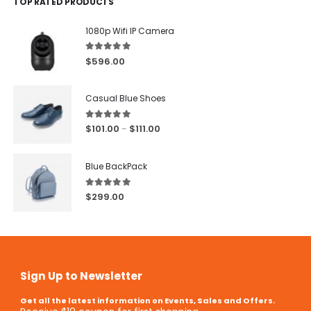
TOP RATED PRODUCTS
1080p Wifi IP Camera
5.00
out of 5
$
596.00
Casual Blue Shoes
5.00
out of 5
$
101.00
$
111.00
–
Blue BackPack
5.00
out of 5
$
299.00
Sign Up to Newsletter
Get all the latest information on Events, Sales and Offers.