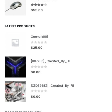
4.00
out of 5
$
55.00
LATEST PRODUCTS
Onmark001
0
out of 5
$
25.00
[110725P]_Created_By_FB
0
out of 5
$
0.00
[X503248Z]_Created_By_FB
0
out of 5
$
0.00