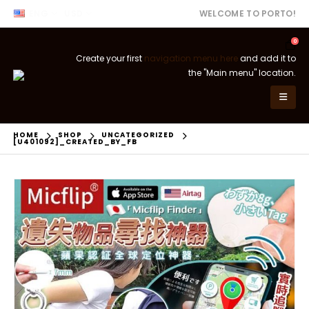
ENG
USD
WELCOME TO PORTO!
0
Create your first
navigation menu here
and add it to
the "Main menu" location.
HOME
SHOP
UNCATEGORIZED
[U401092]_CREATED_BY_FB