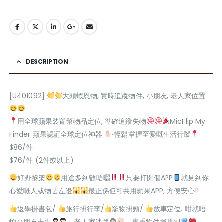
DESCRIPTION
[U401092]
大頭蝦恩物, 實時追蹤物件, 小朋友, 老人家位置
用全球蘋果裝置幫物品定位, 準確追蹤失物
MicFlip My
Finder 蘋果認証全球定位神器
‧輕鬆掌握至愛嘅生活行蹤
$86/件
$76/件 (2件或以上)
好野黎架
用途多到數唔曬
只要打開個APP
就見到你
心愛嘅人或物去左邊
最正係佢可共用蘋果APP, 方便安心!!
返學掛書包/
旅行掛行李/
竉物掛頸/
放車定位. 咁就唔
怕小朋友走失
，老人家迷路
，貴重物件搵唔到
….,