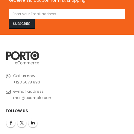
Receive $10 coupon for first shopping.
Call us now:
+123 5678 890
e-mail address:
mail@example.com
FOLLOW US