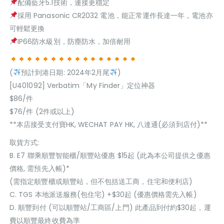
配備藍牙5.1技術，連接更穩定
採用 Panasonic CR2032 電池，能正常運作長達一年，電池亦
可輕鬆更換
IP66防水級別，防塵防水，加倍耐用
(
預計到港日期: 2024年2月尾
)
[U401092] Verbatim「My Finder」定位神器
$86/件
$76/件 (2件或以上)
**本店接受支付寶HK, WECHAT PAY HK, 八達通(必須到店付)**
取貨方式:
B. E7 聯乘順豐智能櫃/順豐站優惠 $15起 (此為本公司提供之優惠
價格, 需預先入帳)*
(需指定順豐櫃或順豐站，但不包括送工商，住宅和便利店)
C. TGS 本地派送服務(包住宅) +$30起 (優惠價格需先入帳)
D. 順豐到付 (可以順豐站/工商區/上門) 此產品到付約$30起，運
費以順豐最終收費為準