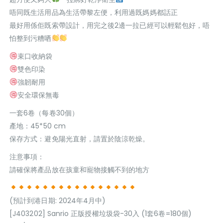
唔同既生活用品為生活帶黎左便，利用過既媽媽都話正
最好用係佢既索帶設計，用完之後2邊一拉已經可以輕鬆包好，唔
怕整到污糟哂
束口收納袋
雙色印染
強韌耐用
安全環保無毒
一套6卷（每卷30個）
產地：45*50 cm
保存方式：避免陽光直射，請置於陰涼乾燥。
注意事項：
請確保將產品放在孩童和寵物接觸不到的地方
(預計到港日期: 2024年4月中)
[J403202] Sanrio 正版授權垃圾袋-30入 (1套6卷=180個)