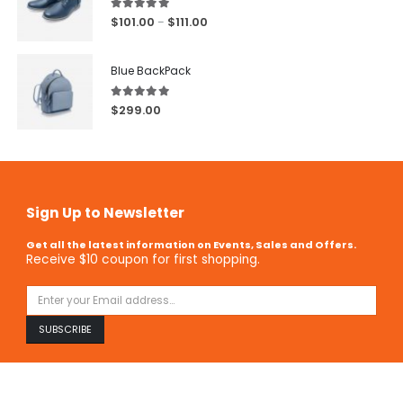
5.00
out of 5
$
101.00
$
111.00
–
Blue BackPack
5.00
out of 5
$
299.00
Sign Up to Newsletter
Get all the latest information on Events, Sales and Offers.
Receive $10 coupon for first shopping.