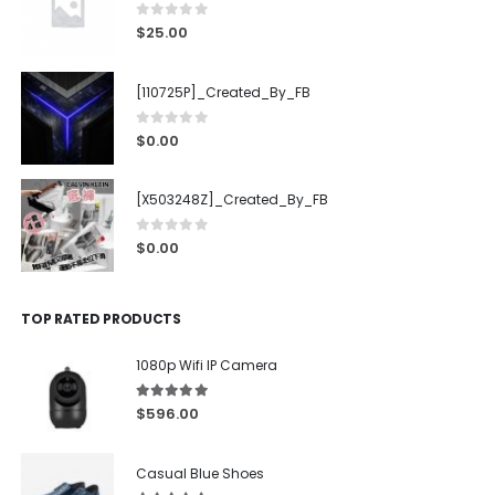
0
out of 5
$
25.00
[110725P]_Created_By_FB
0
out of 5
$
0.00
[X503248Z]_Created_By_FB
0
out of 5
$
0.00
TOP RATED PRODUCTS
1080p Wifi IP Camera
5.00
out of 5
$
596.00
Casual Blue Shoes