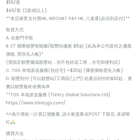
$56/套
$46/套 (2套或以上)
**本店接受支付寶HK, WECHAT PAY HK, 八達通(必須到店付)**
取貨方式:
A. 佐敦門巿取
B. E7 聯乘順豐智能櫃/順豐站優惠 $15起 (此為本公司提供之優惠
價格, 需預先入帳)*
(需指定順豐櫃或順豐站，但不包括送工商，住宅和便利店)
C. TGS 本地派送服務(包住宅) +$30起 (優惠價格需先入帳)
D. 順豐到付 (可以順豐站/工商區/上門) 此產品到付約$30起，運
費以順豐最終收費為準
**TGS 本地派送服務 (Trinity Global Solutions Ltd)
https://www.trinitygs.com/
^^為方便統一計算訂貨數量, 請大家盡量在POST 下留言, 多謝幫
忙
購買方法: