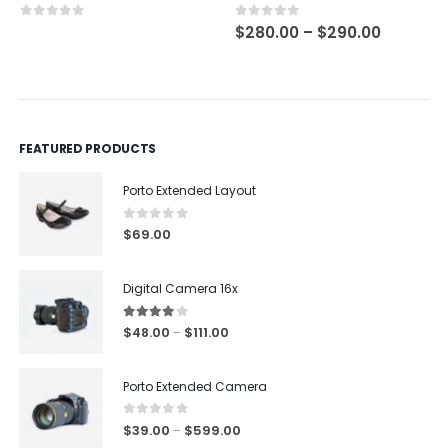
0
out of 5
0
out of 5
$
280.00
–
$
290.00
FEATURED PRODUCTS
Porto Extended Layout
0
out of 5
$
69.00
Digital Camera 16x
4.00
out of 5
$
48.00
$
111.00
–
Porto Extended Camera
0
out of 5
$
39.00
$
599.00
–