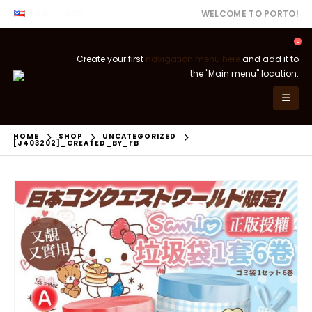
ENG
USD
WELCOME TO PORTO!
0
Create your first
navigation menu here
and add it to
the "Main menu" location.
HOME
SHOP
UNCATEGORIZED
[J403202]_CREATED_BY_FB