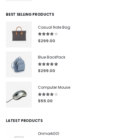
BEST SELLING PRODUCTS
Casual Note Bag
4.00
out of 5
$
299.00
Blue BackPack
5.00
out of 5
$
299.00
Computer Mouse
4.00
out of 5
$
55.00
LATEST PRODUCTS
Onmark001