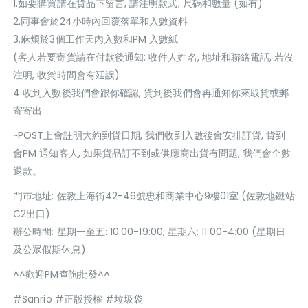
1.如要購買請在貨品下留言, 請注明款式, 尺碼和數量 (如有)
2.同事會於24小時內回覆落單和入數資料
3.麻煩於3個工作天內入數和PM 入數紙
(客人若要寄貨請在付款後通知: 收件人姓名, 地址和聯絡電話, 若沒
注明, 收貨時間會有延誤)
4 收到入數後我們會跟你確認, 貨到後我們會再通知你來取貨或郵
寄寄出
~POST上會註明大約到貨日期, 我們收到入數後會安排訂貨, 貨到
會PM 通知客人, 如果貨品訂不到或供應商出貨有問題, 我們會全數
退款。
門巿地址: 佐敦上海街42-46號忠和商業中心9樓01室 (佐敦地鐵站
C2出口)
辦公時間: 星期一至五: 10:00-19:00, 星期六: 11:00-4:00 (星期日
及公眾假期休息)
^^歡迎PM查詢批發^^
#Sanrio #正版授權 #垃圾袋