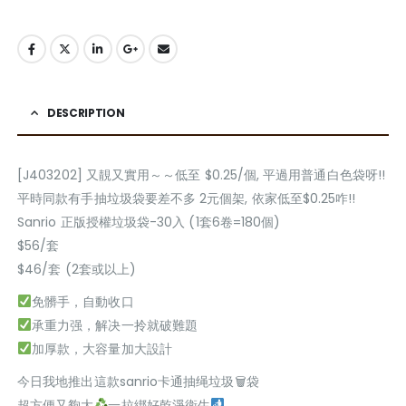
DESCRIPTION
[J403202] 又靚又實用～～低至 $0.25/個, 平過用普通白色袋呀!!
平時同款有手抽垃圾袋要差不多 2元個架, 依家低至$0.25咋!!
Sanrio 正版授權垃圾袋-30入 (1套6卷=180個)
$56/套
$46/套 (2套或以上)
免髒手，自動收口
承重力强，解决一拎就破難題
加厚款，大容量加大設計
今日我地推出這款sanrio卡通抽绳垃圾🗑袋
超方便又夠大
一拉綁好乾淨衛生