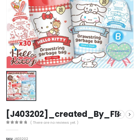
[J403202]_created_By_FB
( There are no reviews yet. )
0
out of 5
SKU:
J403202