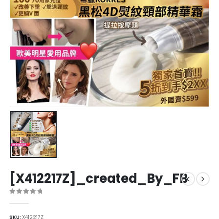
[X412217Z]_created_By_FB
0
out of 5
SKU:
X412217Z