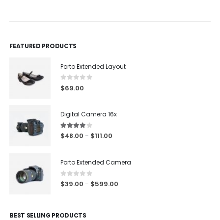
FEATURED PRODUCTS
Porto Extended Layout
0
out of 5
$
69.00
Digital Camera 16x
4.00
out of 5
$
48.00
$
111.00
–
Porto Extended Camera
0
out of 5
$
39.00
$
599.00
–
BEST SELLING PRODUCTS