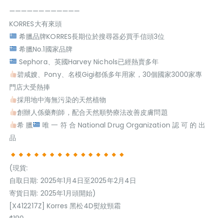
————————————
KORRES大有來頭
希臘品牌KORRES長期位於搜尋器必買手信頭3位
希臘No.1國家品牌
Sephora、英國Harvey Nichols已經熱賣多年
碧咸嫂、Pony、名模Gigi都係多年用家，30個國家3000家專
門店大受熱捧
採用地中海無污染的天然植物
創辦人係藥劑師，配合天然順勢療法改善皮膚問題
希 臘
唯 一 符 合 National Drug Organization 認 可 的 出
品
(現貨:
自取日期: 2025年1月4日至2025年2月4日
寄貨日期: 2025年1月頭開始)
[X412217Z] Korres 黑松4D熨紋頸霜