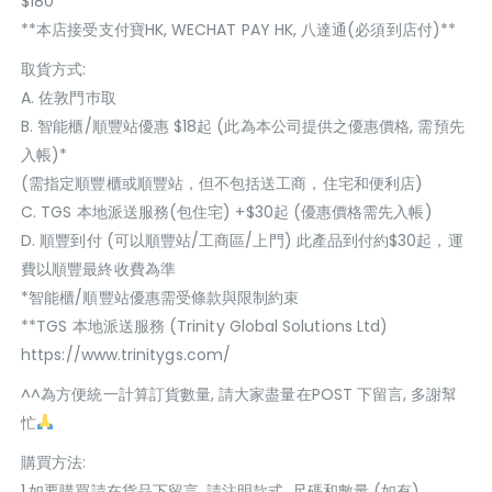
$180
**本店接受支付寶HK, WECHAT PAY HK, 八達通(必須到店付)**
取貨方式:
A. 佐敦門巿取
B. 智能櫃/順豐站優惠 $18起 (此為本公司提供之優惠價格, 需預先
入帳)*
(需指定順豐櫃或順豐站，但不包括送工商，住宅和便利店)
C. TGS 本地派送服務(包住宅) +$30起 (優惠價格需先入帳)
D. 順豐到付 (可以順豐站/工商區/上門) 此產品到付約$30起，運
費以順豐最終收費為準
*智能櫃/順豐站優惠需受條款與限制約束
**TGS 本地派送服務 (Trinity Global Solutions Ltd)
https://www.trinitygs.com/
^^為方便統一計算訂貨數量, 請大家盡量在POST 下留言, 多謝幫
忙
購買方法:
1.如要購買請在貨品下留言, 請注明款式, 尺碼和數量 (如有)