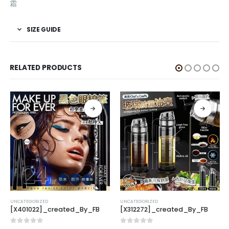
霜
SIZE GUIDE
RELATED PRODUCTS
UNCATEGORIZED
UNCATEGORIZED
[X401022]_created_By_FB
[X312272]_created_By_FB
0
out of 5
0
out of 5