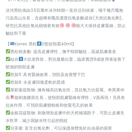
冰河黑松係由3.5百萬年冰河時期一直存活到依家，喺千幾尺嘅無
污染高山生長，含超稀有嘅高濃度抗氧多酚成份(天然抗氧化劑)。
研究比其他抗氧化植物更有效
能大大保持皮膚緊緻，防止
皺紋和下垂
【
Korres 黑松
D熨紋頸霜40ml】
黑松樹多酚: 提高皮膚彈性，撫平頸部皺紋，延緩肌膚衰老
結合
大抗老胜肽，對抗最脆位置，臨床實證9成使用者改善了
鬆弛的頸部皮膚
胜肽11: 具有緊緻效果，預防及改善雙下巴
胜肽8: 令皮膚回復柔軟的質感
菜薊葉提取物: 擁有極高抗氧化性，其抗氧力比藍莓、奇異果仲
高
能刺激膠原生長，使頸部肌膚緊緻有彈性，V面再現！另具有
抗炎作用，可預防肌膚變粗糙和收緊毛孔的效果
金銀花提取物: 刺激增加皮膚中的天然補濕因子，可防止皮膚失
水乾旱，減少因缺水性引起的頸紋
兒茶素: 富含抗氧化劑，可以保護身體免於自由基的損害