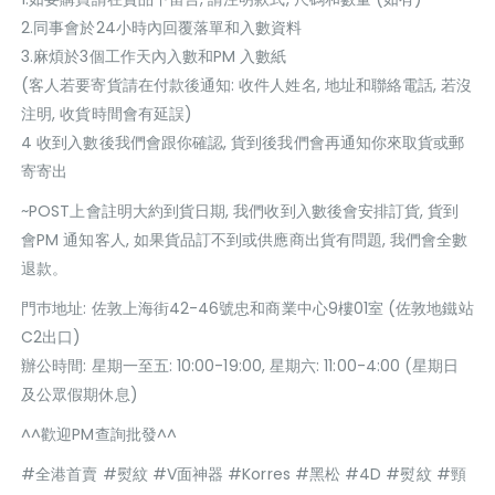
2.同事會於24小時內回覆落單和入數資料
3.麻煩於3個工作天內入數和PM 入數紙
(客人若要寄貨請在付款後通知: 收件人姓名, 地址和聯絡電話, 若沒
注明, 收貨時間會有延誤)
4 收到入數後我們會跟你確認, 貨到後我們會再通知你來取貨或郵
寄寄出
~POST上會註明大約到貨日期, 我們收到入數後會安排訂貨, 貨到
會PM 通知客人, 如果貨品訂不到或供應商出貨有問題, 我們會全數
退款。
門巿地址: 佐敦上海街42-46號忠和商業中心9樓01室 (佐敦地鐵站
C2出口)
辦公時間: 星期一至五: 10:00-19:00, 星期六: 11:00-4:00 (星期日
及公眾假期休息)
^^歡迎PM查詢批發^^
#全港首賣 #熨紋 #V面神器 #Korres #黑松 #4D #熨紋 #頸