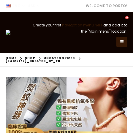
ENG
USD
WELCOME TO PORTO!
0
Create your first
navigation menu here
and add it to
the "Main menu" location.
HOME
SHOP
UNCATEGORIZED
[X412217Z]_CREATED_BY_FB