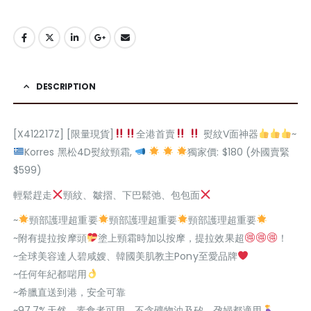
DESCRIPTION
[X412217Z] [限量現貨]
全港首賣
熨紋V面神器
~
Korres 黑松4D熨紋頸霜,
獨家價: $180 (外國賣緊
$599)
輕鬆趕走
頸紋、皺摺、下巴鬆弛、包包面
~
頸部護理超重要
頸部護理超重要
頸部護理超重要
~附有提拉按摩頭
塗上頸霜時加以按摩，提拉效果超
！
~全球美容達人碧咸嫂、韓國美肌教主Pony至愛品牌
~任何年紀都啱用
~希臘直送到港，安全可靠
~97.7%天然，素食者可用，不含礦物油及矽，孕婦都適用