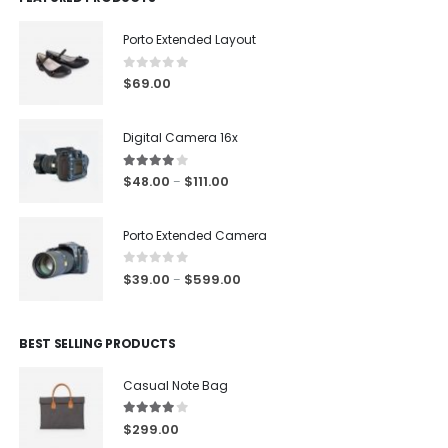
Porto Extended Layout
0
out of 5
$
69.00
Digital Camera 16x
4.00
out of 5
$
48.00
$
111.00
–
Porto Extended Camera
0
out of 5
$
39.00
$
599.00
–
BEST SELLING PRODUCTS
Casual Note Bag
4.00
out of 5
$
299.00