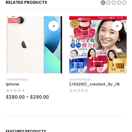
RELATED PRODUCTS
-7%
UNCATEGORIZED
UNCATEGORIZED
Iphone
[J312293]_created_By_FB
0
out of 5
0
out of 5
$
280.00
–
$
290.00
FEATURED PRODUCTS