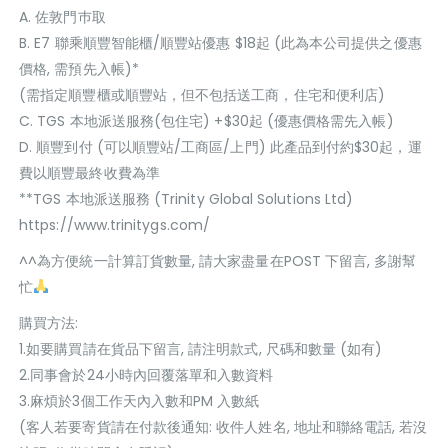
A. 佐敦門巿取
B. E7 聯乘順豐智能櫃/順豐站優惠 $18起 (此為本公司提供之優惠
價格, 需預先入帳)*
(需指定順豐櫃或順豐站，但不包括送工商，住宅和便利店)
C. TGS 本地派送服務(包住宅) +$30起 (優惠價格需先入帳)
D. 順豐到付 (可以順豐站/工商區/上門) 此產品到付約$30起，運
費以順豐最終收費為準
**TGS 本地派送服務 (Trinity Global Solutions Ltd)
https://www.trinitygs.com/
^^為方便統一計算訂貨數量, 請大家盡量在POST 下留言, 多謝幫
忙
購買方法:
1.如要購買請在貨品下留言, 請注明款式, 尺碼和數量 (如有)
2.同事會於24小時內回覆落單和入數資料
3.麻煩於3個工作天內入數和PM 入數紙
(客人若要寄貨請在付款後通知: 收件人姓名, 地址和聯絡電話, 若沒