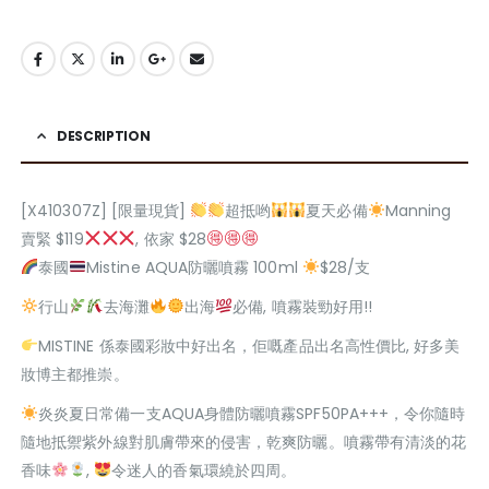
DESCRIPTION
[X410307Z] [限量現貨]
超抵哟
夏天必備
Manning
賣緊 $119
, 依家 $28
泰國
Mistine AQUA防曬噴霧 100ml
$28/支
行山
去海灘
出海
必備, 噴霧裝勁好用!!
MISTINE 係泰國彩妝中好出名，佢嘅產品出名高性價比, 好多美
妝博主都推崇。
炎炎夏日常備一支AQUA身體防曬噴霧SPF50PA+++，令你隨時
隨地抵禦紫外線對肌膚帶來的侵害，乾爽防曬。噴霧帶有清淡的花
香味
,
令迷人的香氣環繞於四周。