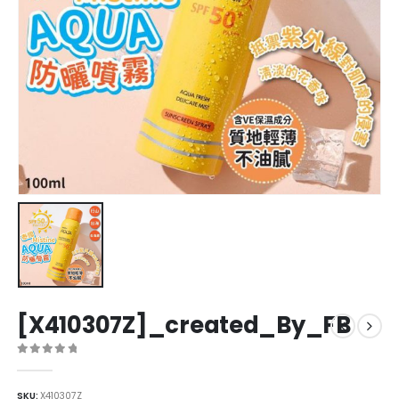
[X410307Z]_created_By_FB
0
out of 5
SKU:
X410307Z