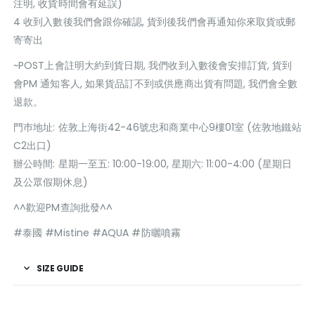
注明, 收貨時間會有延誤)
4 收到入數後我們會跟你確認, 貨到後我們會再通知你來取貨或郵
寄寄出
~POST上會註明大約到貨日期, 我們收到入數後會安排訂貨, 貨到
會PM 通知客人, 如果貨品訂不到或供應商出貨有問題, 我們會全數
退款。
門巿地址: 佐敦上海街42-46號忠和商業中心9樓01室 (佐敦地鐵站
C2出口)
辦公時間: 星期一至五: 10:00-19:00, 星期六: 11:00-4:00 (星期日
及公眾假期休息)
^^歡迎PM查詢批發^^
#泰國 #Mistine #AQUA #防曬噴霧
SIZE GUIDE