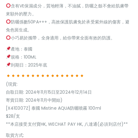
含有VE保濕成分，質地輕薄，不油膩，防曬之餘不會給肌膚帶
來額外的壓力。
防曬係數50PA+++，高效保護肌膚免於承受紫外線的傷害，避
免色斑生成。
小巧易於攜帶，全身適用，給你帶來全面有效的防護。
產地：泰國
規格：100ML
到期日：2025年底
(現貨:
自取日期: 2024年11月15日至2024年12月14日
寄貨日期: 2024年11月中開始)
[X410307Z] 泰國 Mistine AQUA防曬噴霧 100ml
$28/支
**本店接受支付寶HK, WECHAT PAY HK, 八達通(必須到店付)**
取貨方式: