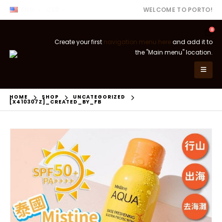
ENG
USD
WELCOME TO PORTO!
0
Create your first
navigation menu here
and add it to
the "Main menu" location.
HOME
SHOP
UNCATEGORIZED
[X410307Z]_CREATED_BY_FB