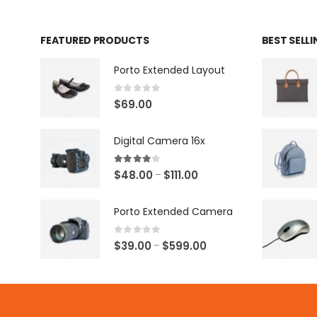
FEATURED PRODUCTS
BEST SELL
Porto Extended Layout
0
out of 5
$
69.00
Digital Camera 16x
4.00
out of 5
$
48.00
$
111.00
–
Porto Extended Camera
0
out of 5
$
39.00
$
599.00
–