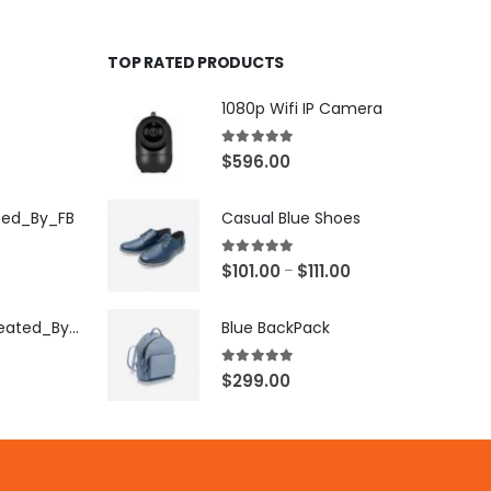
TOP RATED PRODUCTS
1080p Wifi IP Camera
5.00
out of 5
$
596.00
ted_By_FB
Casual Blue Shoes
5.00
out of 5
$
101.00
$
111.00
–
[X503248Z]_Created_By_FB
Blue BackPack
5.00
out of 5
$
299.00