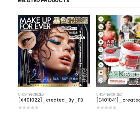
RELATED PRODUCTS
UNCATEGORIZED
UNCATEGORIZED
FB
[X401022]_created_By_FB
[E401041]_creat
0
out of 5
0
out of 5