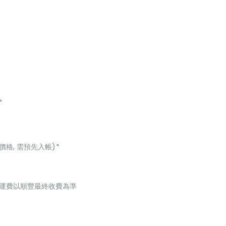
*
價格, 需預先入帳)*
起，運費以順豐最終收費為準