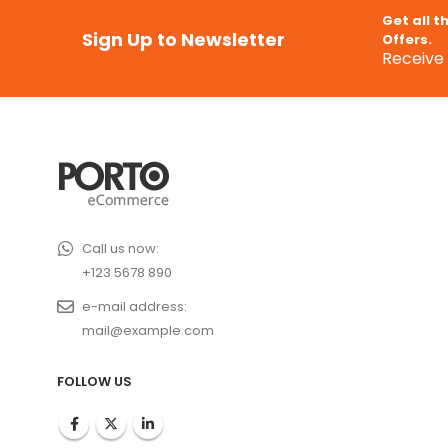
Get all t
Sign Up to Newsletter
Offers.
Receive 
Call us now:
+123 5678 890
e-mail address:
mail@example.com
FOLLOW US