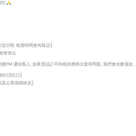
幫忙
若沒注明, 收貨時間會有延誤)
或郵寄寄出
貨到會PM 通知客人, 如果貨品訂不到或供應商出貨有問題, 我們會全數退款
鐵站C2出口)
(星期日及公眾假期休息)