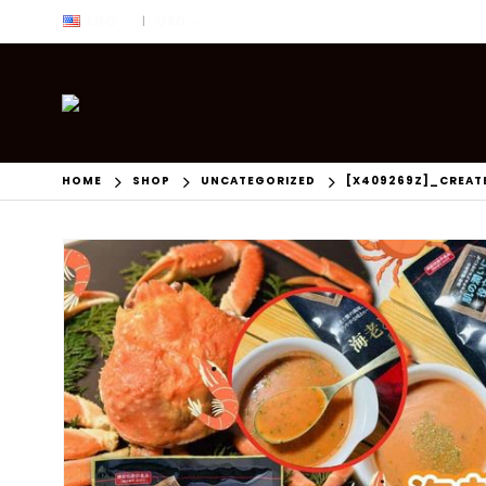
ENG
USD
|
HOME
SHOP
UNCATEGORIZED
[X409269Z]_CREAT