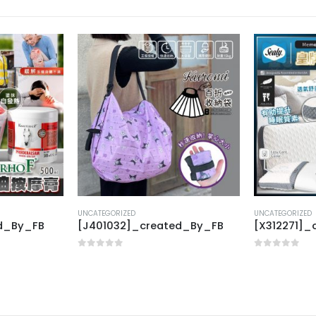
UNCATEGORIZED
UNCATEGORIZED
ed_By_FB
[J401032]_created_By_FB
[X312271]_
0
out of 5
0
out of 5