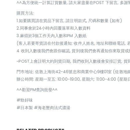
^^為方便統一計算訂貨數量, 請大家盡量在POST 下留言, 多謝
購買方法:
1.如要購買請在貨品下留言, 請注明款式, 尺碼和數量 (如有)
2.同事會於24小時內回覆落單和入數資料
3.麻煩於3個工作天內入數和PM 入數紙
(客人若要寄貨請在付款後通知: 收件人姓名, 地址和聯絡電話, 
4 收到入數後我們會跟你確認, 貨到後我們會再通知你來取貨
~POST上會註明大約到貨日期, 我們收到入數後會安排訂貨, 
門巿地址: 佐敦上海街42-46號忠和商業中心9樓01室 (佐敦地
辦公時間: 星期一至五: 10:00-19:00, 星期六: 11:00-4:00 
^^歡迎PM查詢批發^^
#勁好味
#日本製 #海老蟹肉法式濃湯