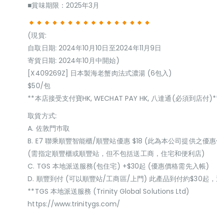
■賞味期限：2025年3月
(現貨:
自取日期: 2024年10月10日至2024年11月9日
寄貨日期: 2024年10月中開始)
[X409269Z] 日本製海老蟹肉法式濃湯 (6包入)
$50/包
**本店接受支付寶HK, WECHAT PAY HK, 八達通(必須到店付)*
取貨方式:
A. 佐敦門巿取
B. E7 聯乘順豐智能櫃/順豐站優惠 $18 (此為本公司提供之優惠
(需指定順豐櫃或順豐站，但不包括送工商，住宅和便利店)
C. TGS 本地派送服務(包住宅) +$30起 (優惠價格需先入帳)
D. 順豐到付 (可以順豐站/工商區/上門) 此產品到付約$30
**TGS 本地派送服務 (Trinity Global Solutions Ltd)
https://www.trinitygs.com/