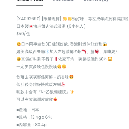
[X409269Z] [限量現貨]
勁好味，等左成年終於有得訂啦
日本製
海老蟹肉法式濃湯 (6小包入)
$50/包
日本同事連飲3日猛話好飲, 香濃到爆仲好鮮甜
媲美高級西餐廳
加入左超濃郁の蝦
、蟹
、厚嘅奶油
真係好味到不得了
依家平均一碗超抵價約$8咋
一定要買多幾包慢慢嘆
飲落去啖啖都係海鮮＋奶香味
落肚後身體好快就暖左喇
呢款中含有『N-乙酰葡糖胺』
可以有效滋潤皮膚㗎
■產地：日本
■規格：13.4g x 6包
■內容量：80.4g