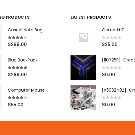
ING PRODUCTS
LATEST PRODUCTS
Casual Note Bag
Onmark001
4.00
out of 5
0
out of 5
$
299.00
$
25.00
Blue BackPack
[110725P]_Crea
5.00
out of 5
0
out of 5
$
299.00
$
0.00
Computer Mouse
4.00
out of 5
0
out of 5
$
55.00
$
0.00