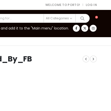
WELCOME TO PORTO!
LOG IN
|
All Categories
0
and add it to the "Main menu" location.
d_By_FB