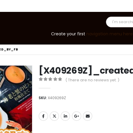
Create your first
navigation menu here
ED_BY_FB
[X409269Z]_create
( There are no reviews yet. )
0
out of 5
SKU:
X409269Z