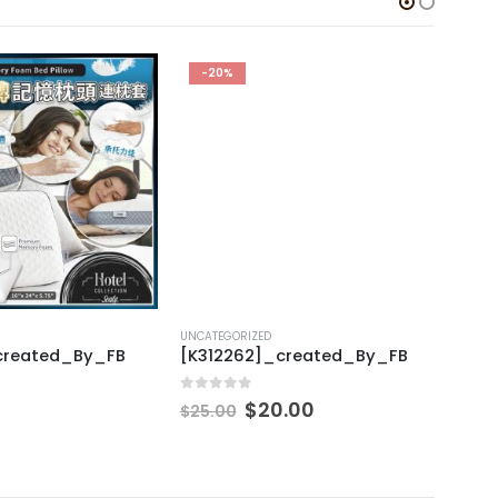
-20%
UNCATEGORIZED
UNCAT
created_By_FB
[K312262]_created_By_FB
[T31
0
out of 5
0
out
$
20.00
$
25.00