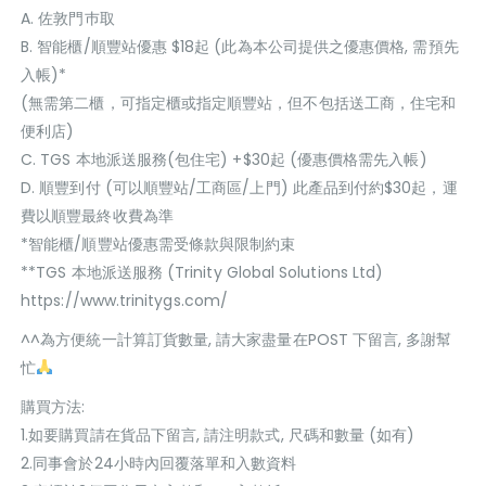
A. 佐敦門巿取
B. 智能櫃/順豐站優惠 $18起 (此為本公司提供之優惠價格, 需預先
入帳)*
(無需第二櫃，可指定櫃或指定順豐站，但不包括送工商，住宅和
便利店)
C. TGS 本地派送服務(包住宅) +$30起 (優惠價格需先入帳)
D. 順豐到付 (可以順豐站/工商區/上門) 此產品到付約$30起，運
費以順豐最終收費為準
*智能櫃/順豐站優惠需受條款與限制約束
**TGS 本地派送服務 (Trinity Global Solutions Ltd)
https://www.trinitygs.com/
^^為方便統一計算訂貨數量, 請大家盡量在POST 下留言, 多謝幫
忙
購買方法:
1.如要購買請在貨品下留言, 請注明款式, 尺碼和數量 (如有)
2.同事會於24小時內回覆落單和入數資料