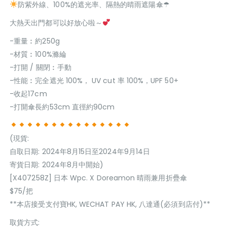
防紫外線、100%的遮光率、隔熱的晴雨遮陽傘☂
大熱天出門都可以好放心啦～
-重量︰約250g
-材質︰100%滌綸
-打開 / 關閉︰手動
-性能︰完全遮光 100%， UV cut 率 100%，UPF 50+
-收起17cm
-打開傘長約53cm 直徑約90cm
(現貨:
自取日期: 2024年8月15日至2024年9月14日
寄貨日期: 2024年8月中開始)
[X407258Z] 日本 Wpc. X Doreamon 晴雨兼用折疊傘
$75/把
**本店接受支付寶HK, WECHAT PAY HK, 八達通(必須到店付)**
取貨方式: