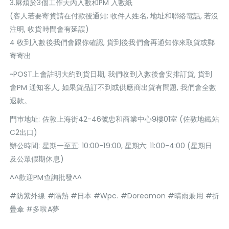
3.麻煩於3個工作天內入數和PM 入數紙
(客人若要寄貨請在付款後通知: 收件人姓名, 地址和聯絡電話, 若沒
注明, 收貨時間會有延誤)
4 收到入數後我們會跟你確認, 貨到後我們會再通知你來取貨或郵
寄寄出
~POST上會註明大約到貨日期, 我們收到入數後會安排訂貨, 貨到
會PM 通知客人, 如果貨品訂不到或供應商出貨有問題, 我們會全數
退款。
門巿地址: 佐敦上海街42-46號忠和商業中心9樓01室 (佐敦地鐵站
C2出口)
辦公時間: 星期一至五: 10:00-19:00, 星期六: 11:00-4:00 (星期日
及公眾假期休息)
^^歡迎PM查詢批發^^
#防紫外線 #隔熱 #日本 #Wpc. #Doreamon #晴雨兼用 #折
疊傘 #多啦A夢