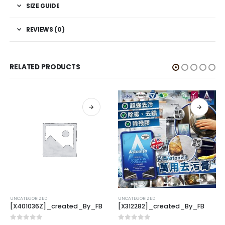
SIZE GUIDE
REVIEWS (0)
RELATED PRODUCTS
UNCATEGORIZED
UNCATEGORIZED
[X401036Z]_created_By_FB
[X312282]_created_By_FB