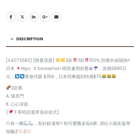
DESCRIPTION
[X407258Z] [限量現貨]
3折
3折
100% 防紫外線隔熱!!
日本
Wpc. X Doreamon 晴雨兼用折疊傘
，原價3990日
元，
香港代購 $359，日本同事搵到特價$75
2款選:
A. 隨意門
B. 心心深藍
(
下單時請選擇喜好款式)
只有一團
，吾好錯過呀!! 勁可愛嘅多啦A夢, 買比小朋友返學
啱曬✌
✌