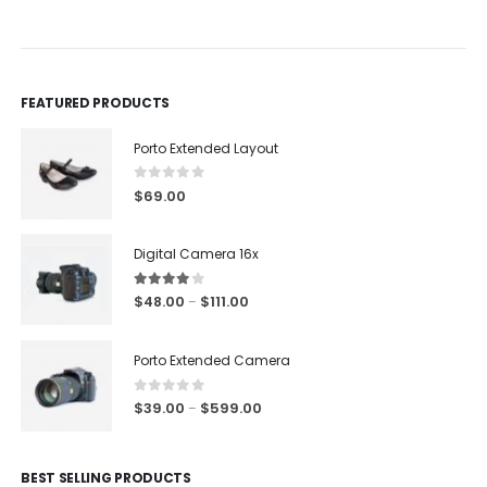
0
out of 5
0
out of 5
FEATURED PRODUCTS
Porto Extended Layout
0
out of 5
$
69.00
Digital Camera 16x
4.00
out of 5
$
48.00
$
111.00
–
Porto Extended Camera
0
out of 5
$
39.00
$
599.00
–
BEST SELLING PRODUCTS