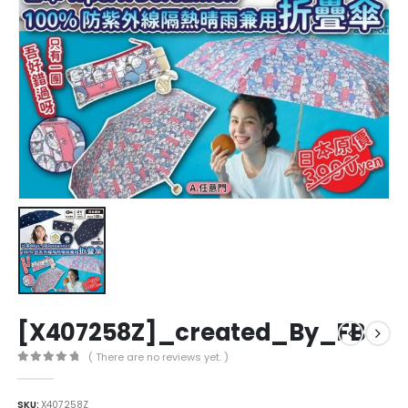
[X407258Z]_created_By_FB
( There are no reviews yet. )
0
out of 5
SKU:
X407258Z