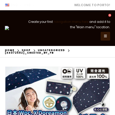
ENG
USD
WELCOME TO PORTO!
0
Create your first
navigation menu here
and add it to
the "Main menu" location.
HOME
SHOP
UNCATEGORIZED
[X407258Z]_CREATED_BY_FB