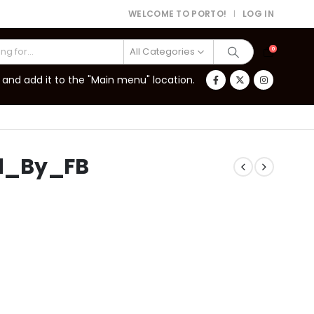
WELCOME TO PORTO!
LOG IN
|
All Categories
0
and add it to the "Main menu" location.
d_By_FB