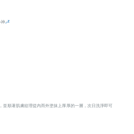
心神
霜，並順著肌膚紋理從內而外塗抹上厚厚的一層，次日洗淨即可