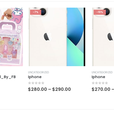
-7%
-10%
UNCATEGORIZED
UNCATEGORIZED
ed_By_FB
Iphone
Iphone
0
out of 5
0
out of 5
$
280.00
–
$
290.00
$
270.00