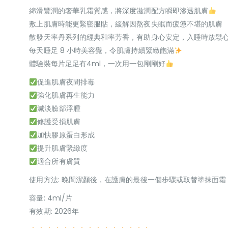
綿滑豐潤的奢華乳霜質感，將深度滋潤配方瞬即滲透肌膚
敷上肌膚時能更緊密服貼，緩解因熬夜失眠而疲憊不堪的肌膚
散發天率丹系列的經典和率芳香，有助身心安定，入睡時放鬆
每天睡足 8 小時美容覺，令肌膚持續緊緻飽滿
體驗裝每片足足有4ml，一次用一包剛剛好
促進肌膚夜間排毒
強化肌膚再生能力
減淡臉部浮腫
修護受損肌膚
加快膠原蛋白形成
提升肌膚緊緻度
適合所有膚質
使用方法: 晚間潔顏後，在護膚的最後一個步驟或取替塗抹面
容量: 4ml/片
有效期: 2026年