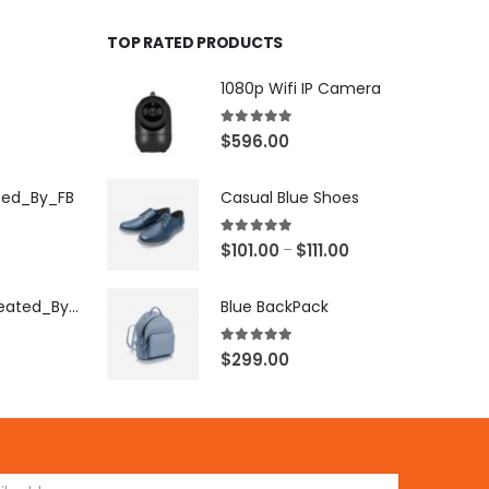
TOP RATED PRODUCTS
1080p Wifi IP Camera
5.00
out of 5
$
596.00
ted_By_FB
Casual Blue Shoes
5.00
out of 5
$
101.00
$
111.00
–
[X503248Z]_Created_By_FB
Blue BackPack
5.00
out of 5
$
299.00