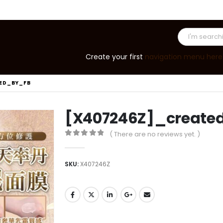
Create your first
navigation menu here
ED_BY_FB
[X407246Z]_create
( There are no reviews yet. )
0
out of 5
SKU:
X407246Z