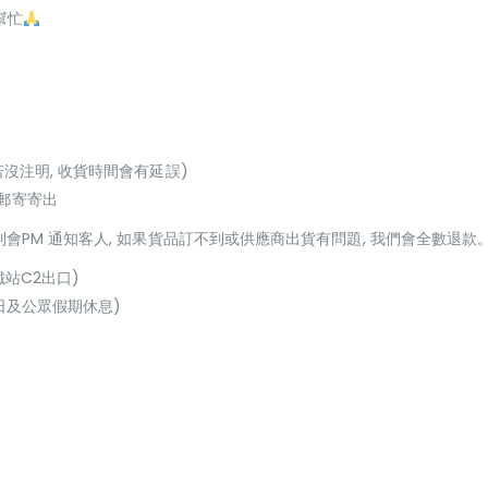
幫忙
若沒注明, 收貨時間會有延誤)
或郵寄寄出
貨到會PM 通知客人, 如果貨品訂不到或供應商出貨有問題, 我們會全數退款
鐵站C2出口)
(星期日及公眾假期休息)