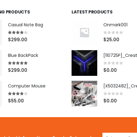
ING PRODUCTS
LATEST PRODUCTS
Casual Note Bag
Onmark001
4.00
out of 5
0
out of 5
$
299.00
$
25.00
Blue BackPack
[110725P]_Crea
5.00
out of 5
0
out of 5
$
299.00
$
0.00
Computer Mouse
4.00
out of 5
0
out of 5
$
55.00
$
0.00