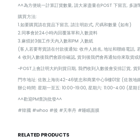
^^為方便統一計算訂貨數量, 請大家盡量在POST 下留言, 多謝
購買方法:
1.如要購買請在貨品下留言, 請注明款式, 尺碼和數量 (如有)
2.同事會於24小時內回覆落單和入數資料
3.麻煩於3個工作天內入數和PM 入數紙
(客人若要寄貨請在付款後通知: 收件人姓名, 地址和聯絡電話, 
4 收到入數後我們會跟你確認, 貨到後我們會再通知你來取貨
~POST上會註明大約到貨日期, 我們收到入數後會安排訂貨, 
門巿地址: 佐敦上海街42-46號忠和商業中心9樓01室 (佐敦地
辦公時間: 星期一至五: 10:00-19:00, 星期六: 11:00-4:00 
^^歡迎PM查詢批發^^
#韓國 #whoo #後 #天率丹 #睡眠面膜
RELATED PRODUCTS