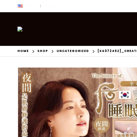
ENG
USD
|
HOME
SHOP
UNCATEGORIZED
[X407246Z]_CREAT