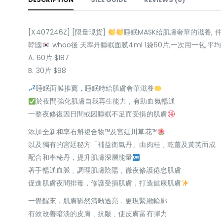
[X407246Z] [限量現貨]
睡眠MASK給肌膚奢華的滋養, 
韓國
whoo後 天率丹睡眠面膜4ml 1袋60片,一次用一包,平均
A. 60片 $187
B. 30片 $98
睡眠面膜推薦，睡眠時給肌膚奢華滋養
於夜間強化肌膚自我再生能力，有助血氣暢通
一整夜修復因日間或因睡眠不足而受損的肌膚
添加全新和率石斛複合物™及宮廷川草花™
以及獨有的宮廷秘方「補益衛氣丹」由肉桂﹑乾薑及黃芪而成
配合和率秘丹，提升肌膚深層能量
著手暢通血脈﹑調理肌膚陰陽，徹夜修護倦怠肌膚
促進肌膚夜間排毒，修護受損肌膚，打造健康肌膚
一覺醒來，肌膚猶然清晰透亮，更現緊緻輪廓
有效改善暗淡的皮膚﹑抗皺﹑使皮膚富有彈力