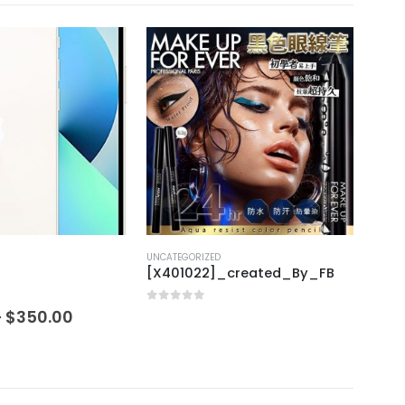
UNCATEGORIZED
UNCAT
[X401022]_created_By_FB
[H31
0
out of 5
0
out
–
$
350.00