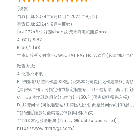
(現貨:
自取日期: 2024年8月14日至2024年9月13日
寄貨日期: 2024年8月中開始)
[X407246Z] 韓國whoo後 天率丹睡眠面膜4ml
A. 60片 $187
B. 30片 $98
**本店接受支付寶HK, WECHAT PAY HK, 八達通(必須到店付)*
取貨方式:
A. 佐敦門巿取
B. 智能櫃/順豐站優惠 $18起 (此為本公司提供之優惠價格, 需預
(無需第二櫃，可指定櫃或指定順豐站，但不包括送工商，住宅
C. TGS 本地派送服務(包住宅) +$30起 (優惠價格需先入帳)
D. 順豐到付 (可以順豐站/工商區/上門) 此產品到付約$30
*智能櫃/順豐站優惠需受條款與限制約束
**TGS 本地派送服務 (Trinity Global Solutions Ltd)
https://www.trinitygs.com/