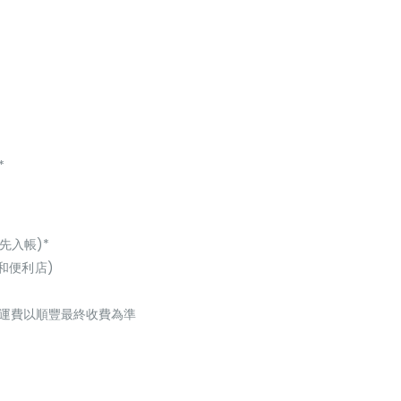
*
先入帳)*
和便利店)
起，運費以順豐最終收費為準