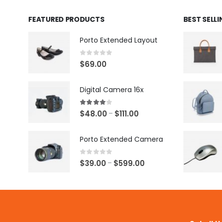
FEATURED PRODUCTS
BEST SELL
Porto Extended Layout
0
out of 5
$
69.00
Digital Camera 16x
4.00
out of 5
$
48.00
$
111.00
–
Porto Extended Camera
0
out of 5
$
39.00
$
599.00
–