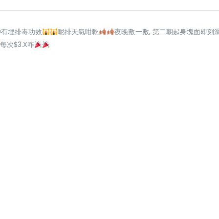
仲有埋排毒功效
呢排天氣咁乾
夜晚敷一敷, 第二朝起身塊面即刻
每次$3.X咋