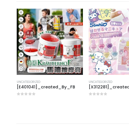
UNCATEGORIZED
UNCATEGORIZED
FB
[E401041]_created_By_FB
[X312281]_creat
0
out of 5
0
out of 5