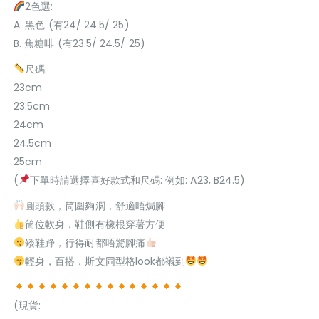
2色選:
A. 黑色 (有24/ 24.5/ 25)
B. 焦糖啡 (有23.5/ 24.5/ 25)
尺碼:
23cm
23.5cm
24cm
24.5cm
25cm
(
下單時請選擇喜好款式和尺碼: 例如: A23, B24.5)
圓頭款，筒圍夠濶，舒適唔焗腳
筒位軟身，鞋側有橡根穿著方便
矮鞋踭，行得耐都唔驚腳痛
輕身，百搭，斯文同型格look都襯到
(現貨: