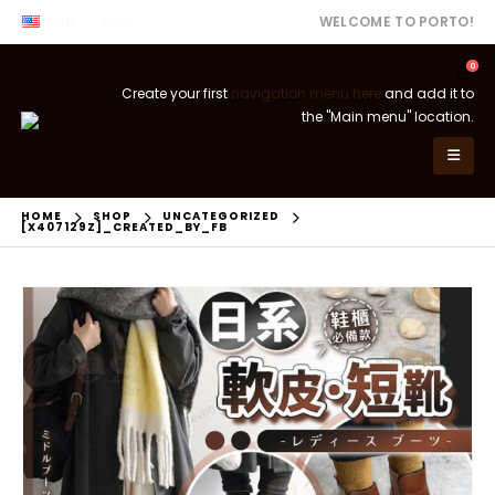
ENG
USD
WELCOME TO PORTO!
0
Create your first
navigation menu here
and add it to
the "Main menu" location.
HOME
SHOP
UNCATEGORIZED
[X407129Z]_CREATED_BY_FB