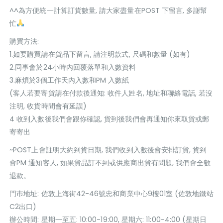
^^為方便統一計算訂貨數量, 請大家盡量在POST 下留言, 多謝幫
忙
購買方法:
1.如要購買請在貨品下留言, 請注明款式, 尺碼和數量 (如有)
2.同事會於24小時內回覆落單和入數資料
3.麻煩於3個工作天內入數和PM 入數紙
(客人若要寄貨請在付款後通知: 收件人姓名, 地址和聯絡電話, 若沒
注明, 收貨時間會有延誤)
4 收到入數後我們會跟你確認, 貨到後我們會再通知你來取貨或郵
寄寄出
~POST上會註明大約到貨日期, 我們收到入數後會安排訂貨, 貨到
會PM 通知客人, 如果貨品訂不到或供應商出貨有問題, 我們會全數
退款。
門巿地址: 佐敦上海街42-46號忠和商業中心9樓01室 (佐敦地鐵站
C2出口)
辦公時間: 星期一至五: 10:00-19:00, 星期六: 11:00-4:00 (星期日