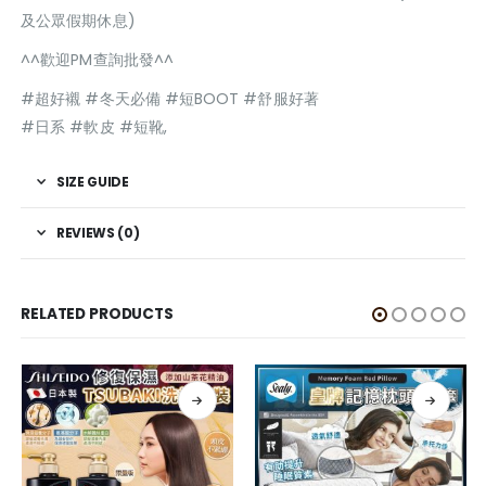
及公眾假期休息)
^^歡迎PM查詢批發^^
#超好襯 #冬天必備 #短BOOT #舒服好著
#日系 #軟皮 #短靴,
SIZE GUIDE
REVIEWS (0)
RELATED PRODUCTS