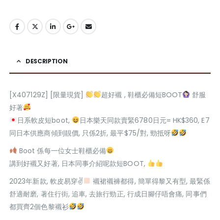
DESCRIPTION
[X407129Z] [限量現貨]
超好襯 , 鞋櫃必備短BOOT
舒服
好著
日系軟皮短boot,
日本樂天同款賣緊6780日元= HK$360, E7
同日本供應商傾到靚價, 只係2折, 最平$75/對, 勁抵呀
Boot 係每一位女士鞋櫃必備
講到好襯又好著, 日本同事介紹呢款短BOOT,
2023年新款, 軟皮易穿✌
襯裙襯褲都得, 簡單得黎又有型, 最緊係
舒適耐磨, 著住行街, 追車, 去旅行勁正, 行成日腳仔唔會痛, 同事們
都買齊2個色黎襯衫