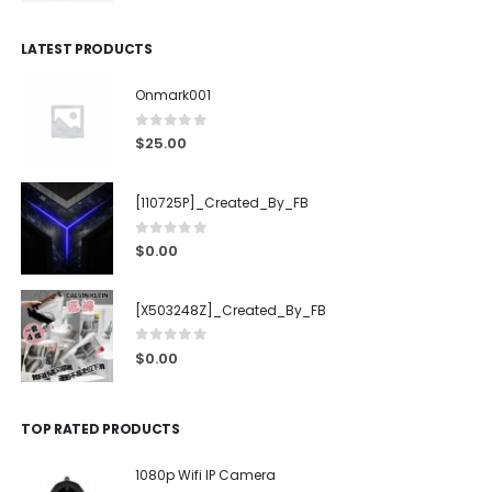
LATEST PRODUCTS
Onmark001
0
out of 5
$
25.00
[110725P]_Created_By_FB
0
out of 5
$
0.00
[X503248Z]_Created_By_FB
0
out of 5
$
0.00
TOP RATED PRODUCTS
1080p Wifi IP Camera