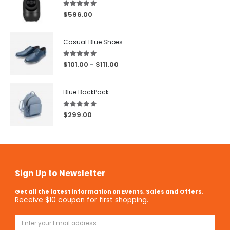
5.00
out of 5
$
596.00
Casual Blue Shoes
5.00
out of 5
$
101.00
$
111.00
–
Blue BackPack
5.00
out of 5
$
299.00
Sign Up to Newsletter
Get all the latest information on Events, Sales and Offers.
Receive $10 coupon for first shopping.