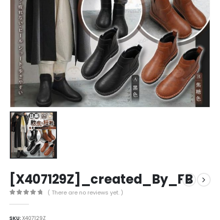
[X407129Z]_created_By_FB
( There are no reviews yet. )
0
out of 5
SKU:
X407129Z