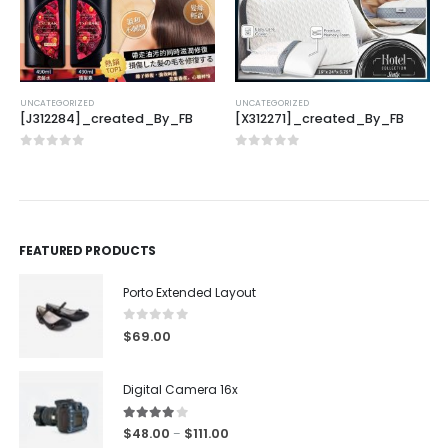
UNCATEGORIZED
UNCATEGORIZED
[J312284]_created_By_FB
[X312271]_created_By_FB
0
out of 5
0
out of 5
FEATURED PRODUCTS
Porto Extended Layout
0
out of 5
$
69.00
Digital Camera 16x
4.00
out of 5
$
48.00
$
111.00
–