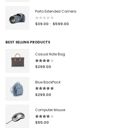
Porto Extended Camera
0
out of 5
$
39.00
$
599.00
–
BEST SELLING PRODUCTS
Casual Note Bag
4.00
out of 5
$
299.00
Blue BackPack
5.00
out of 5
$
299.00
Computer Mouse
4.00
out of 5
$
55.00