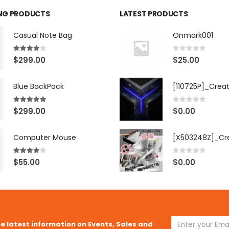
ING PRODUCTS
LATEST PRODUCTS
Casual Note Bag
Onmark001
4.00
out of 5
0
out of 5
$
299.00
$
25.00
Blue BackPack
[110725P]_Crea
5.00
out of 5
0
out of 5
$
299.00
$
0.00
Computer Mouse
4.00
out of 5
0
out of 5
$
55.00
$
0.00
he latest information on Events, Sales and