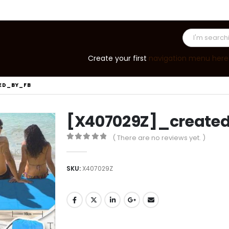
Create your first
navigation menu here
ED_BY_FB
[X407029Z]_create
( There are no reviews yet. )
0
out of 5
SKU:
X407029Z