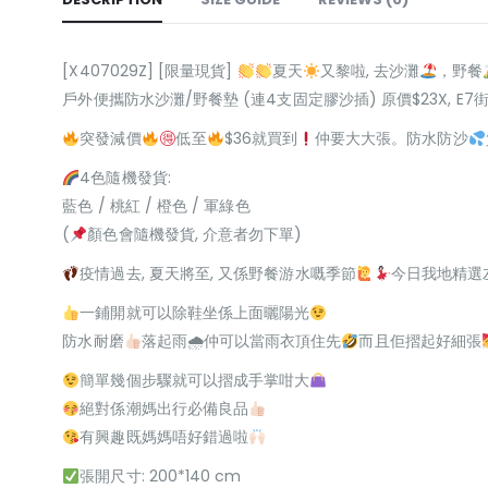
[X407029Z] [限量現貨]
夏天
又黎啦, 去沙灘
，野餐
戶外便攜防水沙灘/野餐墊 (連4支固定膠沙插) 原價$23X, E7
突發減價
低至
$36就買到
仲要大大張。防水防沙
4色隨機發貨:
藍色 / 桃紅 / 橙色 / 軍綠色
(
顏色會隨機發貨, 介意者勿下單)
疫情過去, 夏天將至, 又係野餐游水嘅季節
今日我地精選
一鋪開就可以除鞋坐係上面曬陽光
防水耐磨
落起雨🌧仲可以當雨衣頂住先
而且佢摺起好細張
簡單幾個步驟就可以摺成手掌咁大
絕對係潮媽出行必備良品
有興趣既媽媽唔好錯過啦
張開尺寸: 200*140 cm