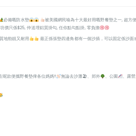
必備嘅防水墊
被美國網民喻為十大最好用嘅野餐墊之一, 超方便!
街坊價只係$25, 仲送埋鋁質掛勾, 任你點勾點掛, 零負擔
質地勁靚又耐用
最正係張墊四邊角都有一個沙插，可以固定係沙面
左呢款便攜野餐墊俾各位媽媽‼
無論去沙灘🏖、郊外
、公園
、露營