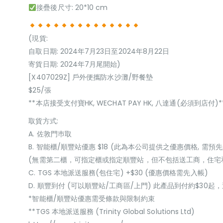
接疊後尺寸: 20*10 cm
(現貨:
自取日期: 2024年7月23日至2024年8月22日
寄貨日期: 2024年7月尾開始)
[X407029Z] 戶外便攜防水沙灘/野餐墊
$25/張
**本店接受支付寶HK, WECHAT PAY HK, 八達通(必須到店付)*
取貨方式:
A. 佐敦門巿取
B. 智能櫃/順豐站優惠 $18 (此為本公司提供之優惠價格, 需預先
(無需第二櫃，可指定櫃或指定順豐站，但不包括送工商，住宅
C. TGS 本地派送服務(包住宅) +$30 (優惠價格需先入帳)
D. 順豐到付 (可以順豐站/工商區/上門) 此產品到付約$30
*智能櫃/順豐站優惠需受條款與限制約束
**TGS 本地派送服務 (Trinity Global Solutions Ltd)