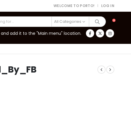
WELCOME TO PORTO!
LOG IN
|
All Categories
0
and add it to the "Main menu" location.
d_By_FB