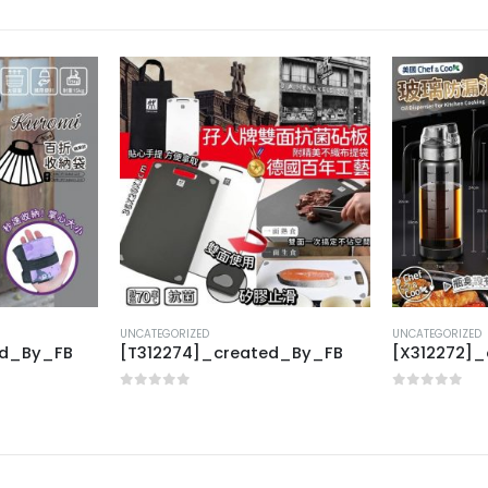
UNCATEGORIZED
UNCATEGORIZED
ed_By_FB
[T312274]_created_By_FB
[X312272]
0
out of 5
0
out of 5