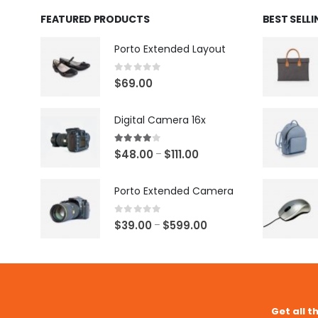
FEATURED PRODUCTS
BEST SELL
Porto Extended Layout
0
out of 5
$
69.00
Digital Camera 16x
4.00
out of 5
$
48.00
$
111.00
–
Porto Extended Camera
0
out of 5
$
39.00
$
599.00
–
Get all t