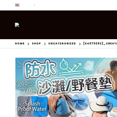
ENG
USD
|
HOME
SHOP
UNCATEGORIZED
[X407029Z]_CREAT