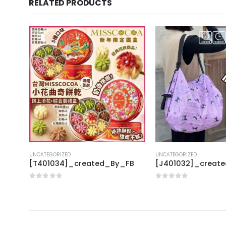
RELATED PRODUCTS
UNCATEGORIZED
UNCATEGORIZED
FB
[T401034]_created_By_FB
[J401032]_creat
0
out of 5
0
out of 5