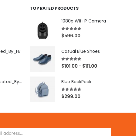
TOP RATED PRODUCTS
1080p Wifi IP Camera
5.00
out of 5
$
596.00
ted_By_FB
Casual Blue Shoes
5.00
out of 5
$
101.00
$
111.00
–
[X503248Z]_Created_By_FB
Blue BackPack
5.00
out of 5
$
299.00