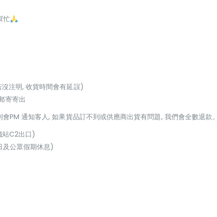
幫忙
若沒注明, 收貨時間會有延誤)
或郵寄寄出
貨到會PM 通知客人, 如果貨品訂不到或供應商出貨有問題, 我們會全數退款
鐵站C2出口)
(星期日及公眾假期休息)