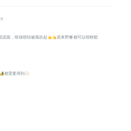
!
或泥面，咁就唔怕被風吹起
原來野餐都可以咁輕鬆
都需要用到