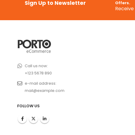
Sign Up to Newsletter
Offers.
Receive 
Call us now:
+123 5678 890
e-mail address:
mail@example.com
FOLLOW US