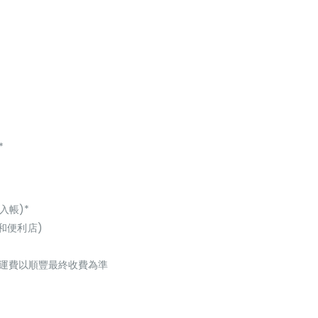
*
入帳)*
和便利店)
起，運費以順豐最終收費為準