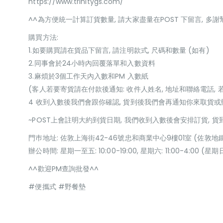
https://www.trinitygs.com/
^^為方便統一計算訂貨數量, 請大家盡量在POST 下留言, 多謝
購買方法:
1.如要購買請在貨品下留言, 請注明款式, 尺碼和數量 (如有)
2.同事會於24小時內回覆落單和入數資料
3.麻煩於3個工作天內入數和PM 入數紙
(客人若要寄貨請在付款後通知: 收件人姓名, 地址和聯絡電話, 
4 收到入數後我們會跟你確認, 貨到後我們會再通知你來取貨
~POST上會註明大約到貨日期, 我們收到入數後會安排訂貨, 
門巿地址: 佐敦上海街42-46號忠和商業中心9樓01室 (佐敦地
辦公時間: 星期一至五: 10:00-19:00, 星期六: 11:00-4:00 
^^歡迎PM查詢批發^^
#便攜式 #野餐墊