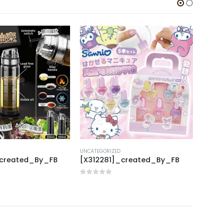
-2
UNCATEGORIZED
UNCAT
_created_By_FB
[X312281]_created_By_FB
[K31
0
out of 5
0
out
$
25.