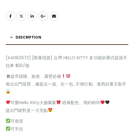
DESCRIPTION
[X406267Z] [限量現貨] 台灣 HELLO KITTY 多功能折疊式提袋手
拉車 $50/個
超市採購、旅遊、露營必備
每次出門採買，總是左一袋、右一包…不便行動、東西好重又勒手
可愛Hello Kitty大臉圖案
經典配色、簡約時尚
提出門絕對是一大亮點
可肩背
可手拉