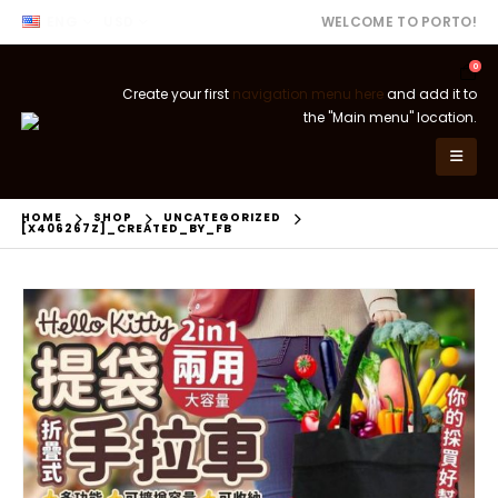
ENG
USD
WELCOME TO PORTO!
0
Create your first
navigation menu here
and add it to
the "Main menu" location.
HOME
SHOP
UNCATEGORIZED
[X406267Z]_CREATED_BY_FB