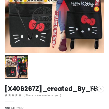
[X406267Z]_created_By_FB
( There are no reviews yet. )
0
out of 5
SKU:
X406267Z