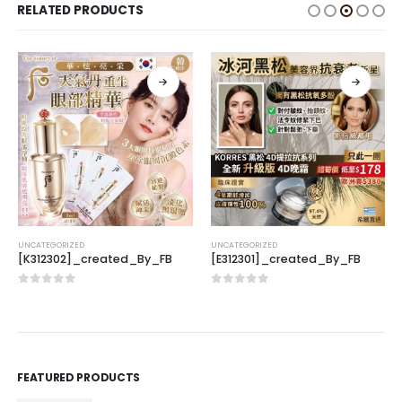
RELATED PRODUCTS
UNCATEGORIZED
UNCATEGORIZED
[K312302]_created_By_FB
[E312301]_created_By_FB
0
out of 5
0
out of 5
FEATURED PRODUCTS