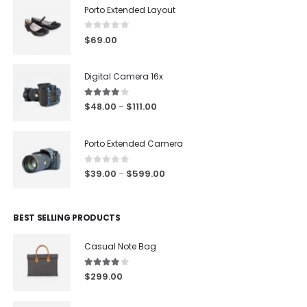
Porto Extended Layout
0
out of 5
$
69.00
Digital Camera 16x
4.00
out of 5
$
48.00
$
111.00
–
Porto Extended Camera
0
out of 5
$
39.00
$
599.00
–
BEST SELLING PRODUCTS
Casual Note Bag
4.00
out of 5
$
299.00