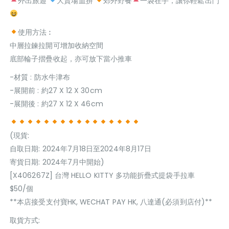
外出旅遊
大賣場血拚
郊外野餐
一袋在手，讓你輕鬆出門
使用方法︰
中層拉鍊拉開可增加收納空間
底部輪子摺疊收起，亦可放下當小推車
-材質 : 防水牛津布
-展開前 : 約27 X 12 X 30cm
-展開後 : 約27 X 12 X 46cm
(現貨:
自取日期: 2024年7月18日至2024年8月17日
寄貨日期: 2024年7月中開始)
[X406267Z] 台灣 HELLO KITTY 多功能折疊式提袋手拉車
$50/個
**本店接受支付寶HK, WECHAT PAY HK, 八達通(必須到店付)**
取貨方式: