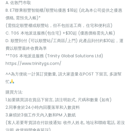
A. 佐敦門巿取
B. E7聯乘順豐智能櫃/順豐站優惠 $18起 (此為本公司提供之優惠
價格, 需預先入帳)*
(需指定順豐櫃或順豐站，但不包括送工商，住宅和便利店)
C. TGS 本地派送服務(包住宅) +$30起 (優惠價格需先入帳)
D. 順豐到付 (可以順豐站/工商區/上門) 此產品到付約$30起，運
費以順豐最終收費為準
**TGS 本地派送服務 (Trinity Global Solutions Ltd)
https://www.trinitygs.com/
^^為方便統一計算訂貨數量, 請大家盡量在POST 下留言, 多謝幫
忙
購買方法:
1.如要購買請在貨品下留言, 請注明款式, 尺碼和數量 (如有)
2.同事會於24小時內回覆落單和入數資料
3.麻煩於3個工作天內入數和PM 入數紙
(客人若要寄貨請在付款後通知: 收件人姓名, 地址和聯絡電話, 若沒
注明, 收貨時間會有延誤)