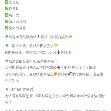
大容量
袋身長
袋口大
防水內袋層
魔術大容量
肩背時可當購物袋
寬袋口大袋身設計
二段式增高，收納空間多更多
拉開拉鍊後，袋體立刻增加15公分
超方便~
最厲害的是還可以當手拉車喔
展開隱藏式袋身&放下底部滾輪
立刻變身提袋手拉車
前傾時好拖行，直放時也可站立
超貼心
手拉更輕鬆，直立也
不怕倒
可防水內袋層
內袋面有防濺塗層~清潔整理超方便
避免買菜時肉汁湯水溢漏附
著