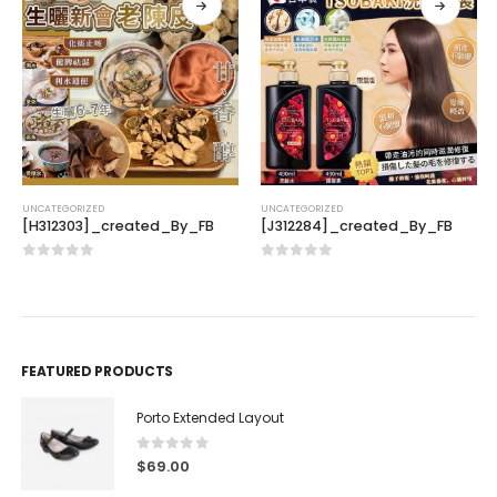
UNCATEGORIZED
UNCATEGORIZED
[H312303]_created_By_FB
[J312284]_created_By_FB
0
out of 5
0
out of 5
FEATURED PRODUCTS
Porto Extended Layout
0
out of 5
$
69.00