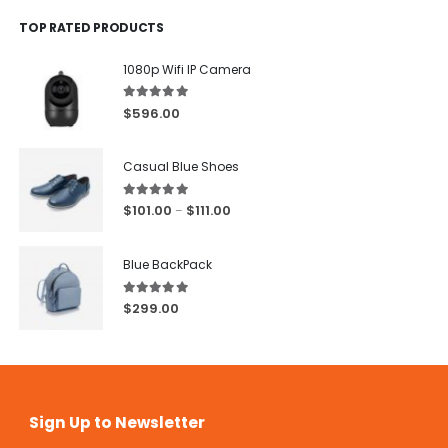
TOP RATED PRODUCTS
1080p Wifi IP Camera
5.00
out of 5
$
596.00
Casual Blue Shoes
5.00
out of 5
$
101.00
$
111.00
–
Blue BackPack
5.00
out of 5
$
299.00
Sign Up to Newsletter