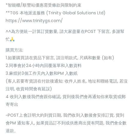
*智能櫃/順豐站優惠需受條款與限制約束
**TGS 本地派送服務 (Trinity Global Solutions Ltd)
https://www.trinitygs.com/
^^為方便統一計算訂貨數量, 請大家盡量在POST 下留言, 多謝幫
忙
購買方法:
1.如要購買請在貨品下留言, 請注明款式, 尺碼和數量 (如有)
2.同事會於24小時內回覆落單和入數資料
3.麻煩於3個工作天內入數和PM 入數紙
(客人若要寄貨請在付款後通知: 收件人姓名, 地址和聯絡電話, 若沒
注明, 收貨時間會有延誤)
4 收到入數後我們會跟你確認, 貨到後我們會再通知你來取貨或郵
寄寄出
~POST上會註明大約到貨日期, 我們收到入數後會安排訂貨, 貨到
會PM 通知客人, 如果貨品訂不到或供應商出貨有問題, 我們會全數
退款。