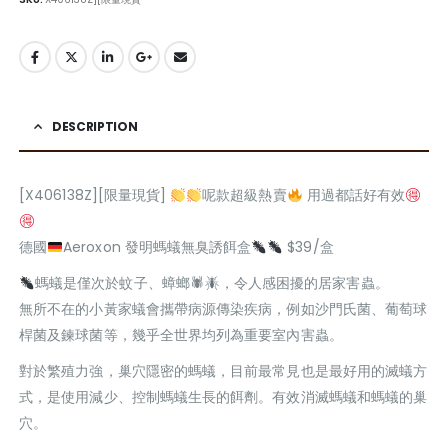
DESCRIPTION
[X406138Z][限量現貨]
呢款超級熱賣
用過都話好有效
德國
Aeroxon 發明螞蟻無臭誘餌盒
$39/盒
螞蟻是僅次於蚊子、蟑螂🕷
，令人感困擾的居家害蟲。
無所不在的小黃家蟻會攜帶病源傳染疾病，例如沙門氏菌、葡萄球
桿菌及鍊球菌等，幾乎全世界均列為重要室內害蟲。
對於繁殖力強，巢穴隱密的螞蟻，目前最常見也是最好用的滅蟻方
式，是使用減少、控制螞蟻生長的餌劑。有效消滅螞蟻和螞蟻的巢
穴。