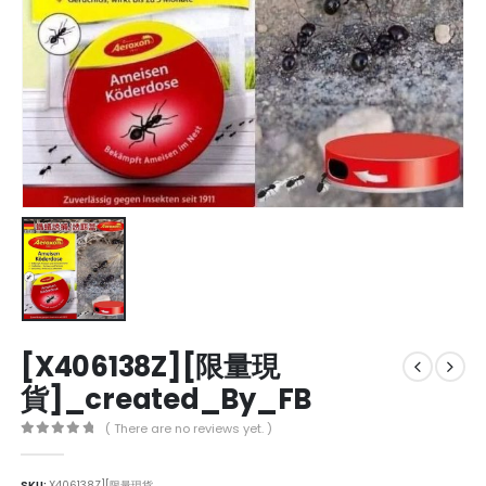
[X406138Z][限量現
貨]_created_By_FB
( There are no reviews yet. )
0
out of 5
SKU:
X406138Z][限量現貨