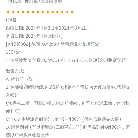
-有效期 : 開封後3個月內使用
(現貨:
自取日期: 2024年7月3日至2024年8月2日
寄貨日期: 2024年7月頭開始)
[X406138Z] 德國 Aeroxon 發明螞蟻無臭誘餌盒
$39/盒
**本店接受支付寶HK, WECHAT PAY HK, 八達通(必須到店付)**
取貨方式:
A. 佐敦門巿取
B. 智能櫃/順豐站優惠 $18起 (此為本公司提供之優惠價格, 需預先
入帳)*
(無需第二櫃，可指定櫃或指定順豐站，但不包括送工商，住宅和
便利店)
C. TGS 本地派送服務(包住宅) +$30起 (優惠價格需先入帳)
D. 順豐到付 (可以順豐站/工商區/上門) 此產品到付約$30起，運
費以順豐最終收費為準