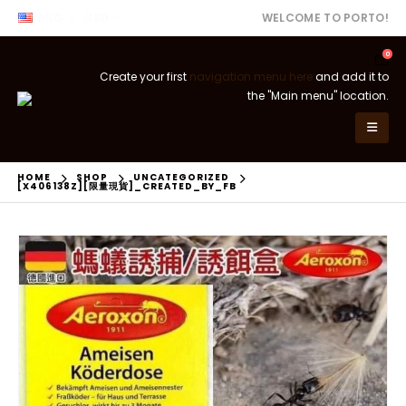
ENG
USD
WELCOME TO PORTO!
0
Create your first
navigation menu here
and add it to
the "Main menu" location.
HOME
SHOP
UNCATEGORIZED
[X406138Z][限量現貨]_CREATED_BY_FB