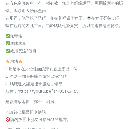
在有色金屬罐中，有一種有效，無臭的螞蟻誘餌。可用於家中的螞
蟻。螞蟻進入誘餌盒內。
在那裡，他們吃了誘餌，並在巢裡餵了女王。
在女王死後，螞
蟻在短時間內死亡☠。由於螞蟻死於巢穴，所以問題被清理乾淨。
無毒性
無味無臭
效期長達3個月
用法
1. 用硬物在外盒側面的穿孔處上壓出凹洞
2. 將盒子放在螞蟻的路徑出沒地點
3. 螞蟻進入罐頭後會搬運回蟻窩
影片：https://youtu.be/sr-U0zK5-tA
建議擺放地點：露台、廚房
⚠請勿把產品與水接觸。
請勿放置小朋友可接觸到的地方。