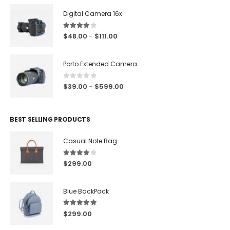
Digital Camera 16x
4.00
out of 5
$
48.00
$
111.00
–
Porto Extended Camera
0
out of 5
$
39.00
$
599.00
–
BEST SELLING PRODUCTS
Casual Note Bag
4.00
out of 5
$
299.00
Blue BackPack
5.00
out of 5
$
299.00