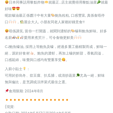
日本同事話用黎點炸物
就最正…店主就覺得用黎點油菜
就最
好味
呢款蠔油最正係醬汁中有大量
鮑魚粒粒, 口感豐富, 真係食唔停
口
，
屋企大人, 小朋友同老人家都好鍾意食!!
唔係講笑, 當你一打開蓋，就聞到濃郁的
蠔和鮑魚鮮味。好多
名廚
愛用來煮芡汁，可令食物更鮮美
CJ鮑魚蠔油, 採用上等鮑魚及蠔，經過多重工藝精製而成，鮮味一
絕，源於好食材
。鮑魚的濃郁，再加上蠔的鮮甜，香氣四溢，
口感延綿，味覺與口感均有雙重享受
。
入廚小貼士
：
可用於炒烏冬、炆豆腐、扒瓜脯，或清炒蔬菜
尤為一絕，鮮味
無與倫比，是烹調或涼拌菜式最佳之選。
食用限期: 2024年8月
(現貨: