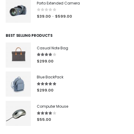
Porto Extended Camera
0
out of 5
$
39.00
$
599.00
–
BEST SELLING PRODUCTS
Casual Note Bag
4.00
out of 5
$
299.00
Blue BackPack
5.00
out of 5
$
299.00
Computer Mouse
4.00
out of 5
$
55.00