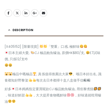
DESCRIPTION
[X405152] [限量現貨]
「雙重」口感, 極鮮味
日本主婦大愛,
CJ 極品鮑魚蠔油, 原價HK$80/支,
E7試味
價, 只係12/支咋
極品中嘅極品
, 真係值得推薦比大家
。喺日本好出名, 識
食都知好野黎架
每次去日本都掃十盒八盒做手信🛍🛍
好多
日本媽媽指定要買呢款CJ 極品鮑魚蠔油, 用佢黎煮餸
，味道好鮮甜
，大大提昇食物嘅鮮味
，好味過就咁用蠔
油