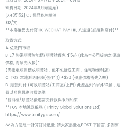
自取日期: 2024年5月17日至2024年6月16
寄貨日期: 2024年6月頭開始)
[X405152] CJ 極品鮑魚蠔油
$12/支
**本店接受支付寶HK, WECHAT PAY HK, 八達通(必須到店付)**
取貨方式:
A. 佐敦門巿取
B. E7 聯乘順豐智能櫃/順豐站優惠 $15起 (此為本公司提供之優惠
價格, 需預先入帳)*
(需指定順豐櫃或順豐站，但不包括送工商，住宅和便利店)
C. TGS 本地派送服務(包住宅) +$30 (優惠價格需先入帳)
D. 順豐到付 (可以順豐站/工商區/上門) 此產品到付約$30起，運
費以順豐最終收費為準
*智能櫃/順豐站優惠需受條款與限制約束
**TGS 本地派送服務 (Trinity Global Solutions Ltd)
https://www.trinitygs.com/
^^為方便統一計算訂貨數量, 請大家盡量在POST 下留言, 多謝幫