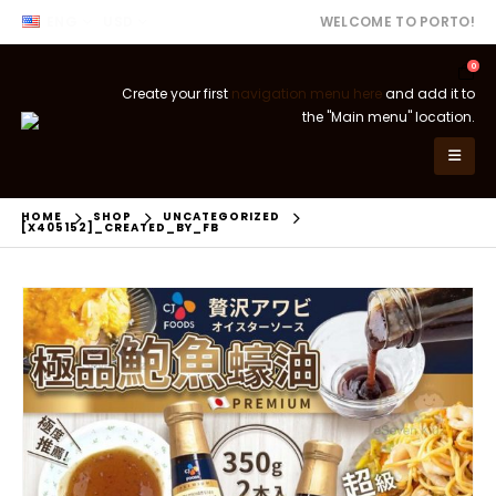
ENG
USD
WELCOME TO PORTO!
0
Create your first
navigation menu here
and add it to
the "Main menu" location.
HOME
SHOP
UNCATEGORIZED
[X405152]_CREATED_BY_FB