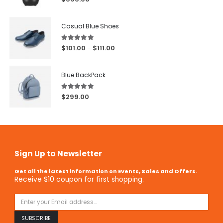
Casual Blue Shoes
5.00
out of 5
$
101.00
$
111.00
–
Blue BackPack
5.00
out of 5
$
299.00
Sign Up to Newsletter
Get all the latest information on Events, Sales and Offers.
Receive $10 coupon for first shopping.