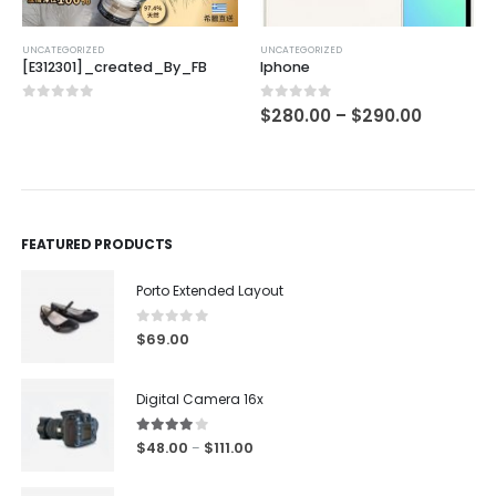
UNCATEGORIZED
UNCATEGORIZED
[E312301]_created_By_FB
Iphone
0
out of 5
0
out of 5
$
280.00
–
$
290.00
FEATURED PRODUCTS
Porto Extended Layout
0
out of 5
$
69.00
Digital Camera 16x
4.00
out of 5
$
48.00
$
111.00
–