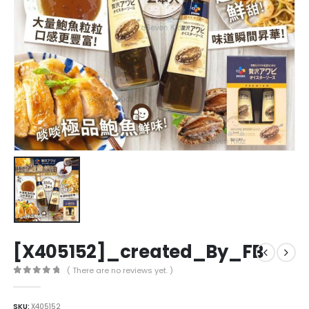
[X405152]_created_By_FB
( There are no reviews yet. )
0
out of 5
SKU:
X405152