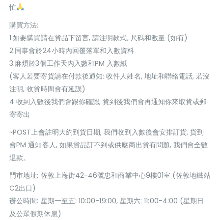
忙
購買方法:
1.如要購買請在貨品下留言, 請注明款式, 尺碼和數量 (如有)
2.同事會於24小時內回覆落單和入數資料
3.麻煩於3個工作天內入數和PM 入數紙
(客人若要寄貨請在付款後通知: 收件人姓名, 地址和聯絡電話, 若沒
注明, 收貨時間會有延誤)
4 收到入數後我們會跟你確認, 貨到後我們會再通知你來取貨或郵
寄寄出
~POST上會註明大約到貨日期, 我們收到入數後會安排訂貨, 貨到
會PM 通知客人, 如果貨品訂不到或供應商出貨有問題, 我們會全數
退款。
門巿地址: 佐敦上海街42-46號忠和商業中心9樓01室 (佐敦地鐵站
C2出口)
辦公時間: 星期一至五: 10:00-19:00, 星期六: 11:00-4:00 (星期日
及公眾假期休息)