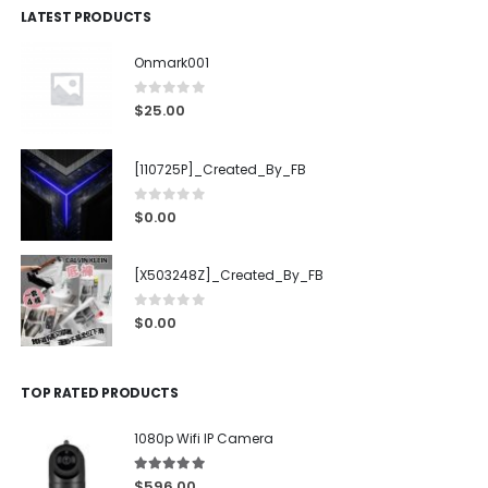
LATEST PRODUCTS
Onmark001
0
out of 5
$
25.00
[110725P]_Created_By_FB
0
out of 5
$
0.00
[X503248Z]_Created_By_FB
0
out of 5
$
0.00
TOP RATED PRODUCTS
1080p Wifi IP Camera
5.00
out of 5
$
596.00