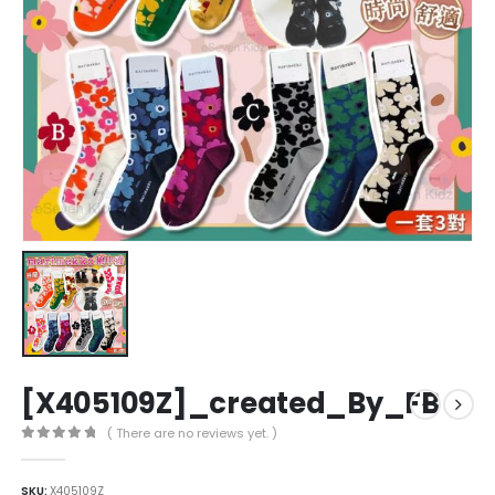
[X405109Z]_created_By_FB
( There are no reviews yet. )
0
out of 5
SKU:
X405109Z