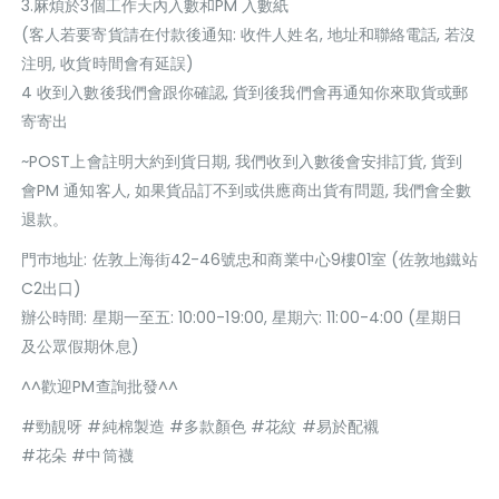
3.麻煩於3個工作天內入數和PM 入數紙
(客人若要寄貨請在付款後通知: 收件人姓名, 地址和聯絡電話, 若沒
注明, 收貨時間會有延誤)
4 收到入數後我們會跟你確認, 貨到後我們會再通知你來取貨或郵
寄寄出
~POST上會註明大約到貨日期, 我們收到入數後會安排訂貨, 貨到
會PM 通知客人, 如果貨品訂不到或供應商出貨有問題, 我們會全數
退款。
門巿地址: 佐敦上海街42-46號忠和商業中心9樓01室 (佐敦地鐵站
C2出口)
辦公時間: 星期一至五: 10:00-19:00, 星期六: 11:00-4:00 (星期日
及公眾假期休息)
^^歡迎PM查詢批發^^
#勁靚呀 #純棉製造 #多款顏色 #花紋 #易於配襯
#花朵 #中筒襪