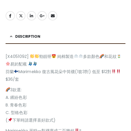
DESCRIPTION
[X405109Z]
勁靚呀
純棉製造
多款顏色
和花紋
易於配襯
芬蘭
Marimekko 復古風花朵中筒襪(1套3對) 低至 $12對
$36/套
3款選:
A. 繽紛色彩
B. 青春色彩
C. 型格色彩
(
下單時請選擇喜好款式)
Marimekko 平時一對襪賣成二百幾蚊
‼