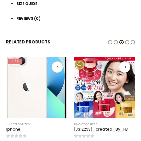
SIZE GUIDE
REVIEWS (0)
RELATED PRODUCTS
-10%
UNCATEGORIZED
UNCATEGORIZED
Iphone
[J312293]_created_By_FB