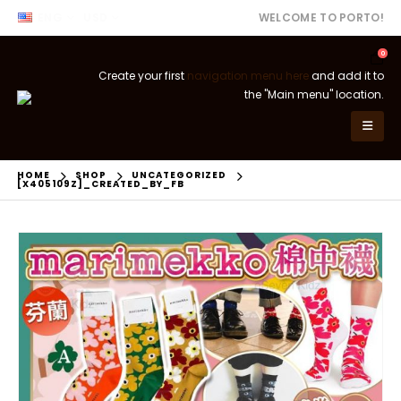
ENG
USD
WELCOME TO PORTO!
0
Create your first
navigation menu here
and add it to
the "Main menu" location.
HOME
SHOP
UNCATEGORIZED
[X405109Z]_CREATED_BY_FB