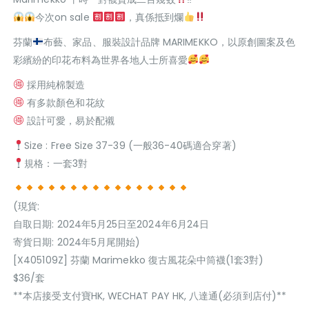
今次on sale
，真係抵到爛
芬蘭
布藝、家品、服裝設計品牌 MARIMEKKO，以原創圖案及色
彩繽紛的印花布料為世界各地人士所喜愛
採用純棉製造
有多款顏色和花紋
設計可愛，易於配襯
Size : Free Size 37-39 (一般36-40碼適合穿著)
規格：一套3對
(現貨:
自取日期: 2024年5月25日至2024年6月24日
寄貨日期: 2024年5月尾開始)
[X405109Z] 芬蘭 Marimekko 復古風花朵中筒襪(1套3對)
$36/套
**本店接受支付寶HK, WECHAT PAY HK, 八達通(必須到店付)**