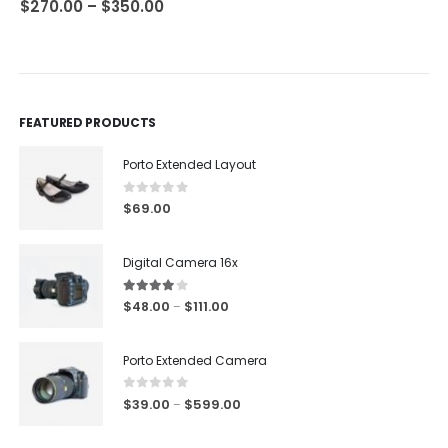
0
out of 5
0
out of 5
$
270.00
–
$
350.00
FEATURED PRODUCTS
Porto Extended Layout
0
out of 5
$
69.00
Digital Camera 16x
4.00
out of 5
$
48.00
$
111.00
–
Porto Extended Camera
0
out of 5
$
39.00
$
599.00
–