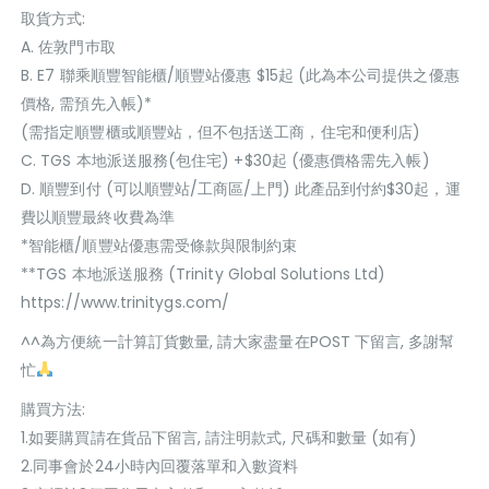
取貨方式:
A. 佐敦門巿取
B. E7 聯乘順豐智能櫃/順豐站優惠 $15起 (此為本公司提供之優惠
價格, 需預先入帳)*
(需指定順豐櫃或順豐站，但不包括送工商，住宅和便利店)
C. TGS 本地派送服務(包住宅) +$30起 (優惠價格需先入帳)
D. 順豐到付 (可以順豐站/工商區/上門) 此產品到付約$30起，運
費以順豐最終收費為準
*智能櫃/順豐站優惠需受條款與限制約束
**TGS 本地派送服務 (Trinity Global Solutions Ltd)
https://www.trinitygs.com/
^^為方便統一計算訂貨數量, 請大家盡量在POST 下留言, 多謝幫
忙
購買方法:
1.如要購買請在貨品下留言, 請注明款式, 尺碼和數量 (如有)
2.同事會於24小時內回覆落單和入數資料