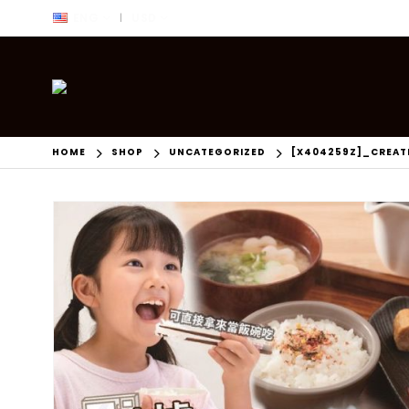
ENG
USD
|
HOME
SHOP
UNCATEGORIZED
[X404259Z]_CREAT