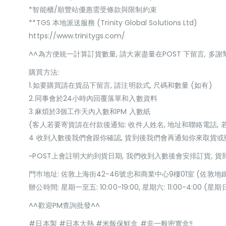
*智能櫃/順豐站優惠需受條款與限制約束
**TGS 本地派送服務 (Trinity Global Solutions Ltd)
https://www.trinitygs.com/
^^為方便統一計算訂貨數量, 請大家盡量在POST 下留言, 多謝
購買方法:
1.如要購買請在貨品下留言, 請注明款式, 尺碼和數量 (如有)
2.同事會於24小時內回覆落單和入數資料
3.麻煩於3個工作天內入數和PM 入數紙
(客人若要寄貨請在付款後通知: 收件人姓名, 地址和聯絡電話, 
4 收到入數後我們會跟你確認, 貨到後我們會再通知你來取貨
~POST上會註明大約到貨日期, 我們收到入數後會安排訂貨, 
門巿地址: 佐敦上海街42-46號忠和商業中心9樓01室 (佐敦地
辦公時間: 星期一至五: 10:00-19:00, 星期六: 11:00-4:00 
^^歡迎PM查詢批發^^
#日本製 #日本大熱 #米飯保鮮盒 #非一般密實盒‼