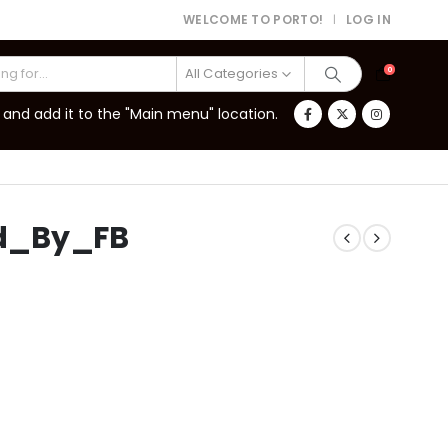
WELCOME TO PORTO!
LOG IN
|
All Categories
0
and add it to the "Main menu" location.
d_By_FB