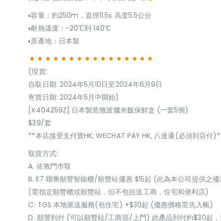
▪容量：約250m，直徑11.5x 高度5.5公分
▪耐熱溫度：-20℃到 140℃
▪原產地：日本製
(現貨:
自取日期: 2024年5月10日至2024年6月9日
寄貨日期: 2024年5月中開始)
[X404259Z] 日本製造微波爐米飯保鮮盒 (一套5個)
$39/套
**本店接受支付寶HK, WECHAT PAY HK, 八達通(必須到店付)*
取貨方式:
A. 佐敦門巿取
B. E7 聯乘順豐智能櫃/順豐站優惠 $15起 (此為本公司提供之優
(需指定順豐櫃或順豐站，但不包括送工商，住宅和便利店)
C. TGS 本地派送服務(包住宅) +$30起 (優惠價格需先入帳)
D. 順豐到付 (可以順豐站/工商區/上門) 此產品到付約$30