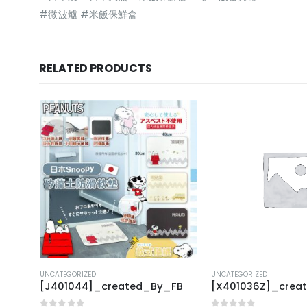
#微波爐 #米飯保鮮盒
RELATED PRODUCTS
UNCATEGORIZED
UNCATEGORIZED
FB
[J401044]_created_By_FB
[X401036Z]_crea