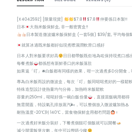
[X404259Z] [限量現貨]
$7.8
$7.8
仲要係日本製!!
日本
大熱米飯保鮮盒, 非一般密實盒‼
日本製造微波爐米飯保鮮盒 (一套5個) $39/套, 平均每個$
就算冰過既米飯都好似現煮噤濕潤軟滑口感好
日本人對米飯要求好高
日日都帶飯既佢地為咗保持現煮口感
每餐煮飯
都係想有新鮮香口的米飯落肚
如果返「叮」🛎白飯都有同樣的效果，咁一次過煮多D分開食
專為白米飯而設的微波盒，每次「叮」飯同啱啱煮好的一樣鬆
特殊造型設計使熱量均勻分佈，加熱時米飯鬆軟
容量約250ml，啱啱好係一碗白飯份量
，直接當飯碗用都得
無需開蓋，特設氣孔排放蒸汽🌬，可以整個放入微波爐加熱♨
耐熱溫度-20℃到 140℃，當食物保鮮盒用都冇問題
‍♀
一次過煮好米飯分裝好，下餐煮個餸叮個飯就可以開餐
減少開電飯煲次數，年中可以慳唔少㗎