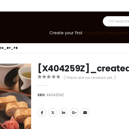
Create your first
navigation menu here
ED_BY_FB
[X404259Z]_create
( There are no reviews yet. )
0
out of 5
SKU:
X404259Z