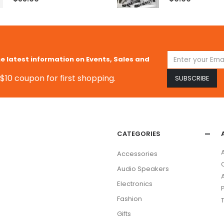
he latest information on Events, Sales and
$10 coupon for first shopping.
CATEGORIES
Accessories
Audio Speakers
Electronics
Fashion
Gifts