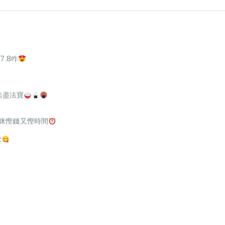
7.8咋
出盡法寶
，咪慳錢又慳時間
軟