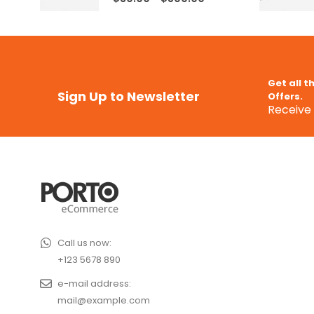
Get all t
Sign Up to Newsletter
Offers.
Receive 
Call us now:
+123 5678 890
e-mail address:
mail@example.com