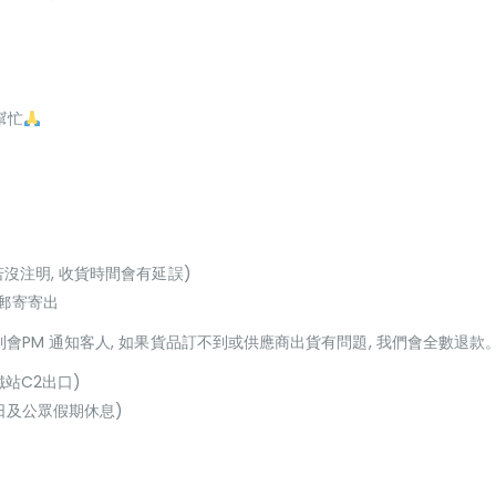
幫忙
若沒注明, 收貨時間會有延誤)
或郵寄寄出
貨到會PM 通知客人, 如果貨品訂不到或供應商出貨有問題, 我們會全數退款
鐵站C2出口)
(星期日及公眾假期休息)