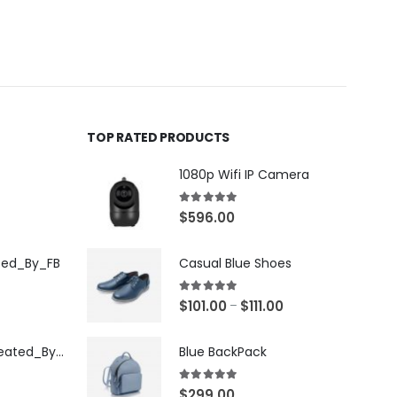
0
out of 5
0
out
TOP RATED PRODUCTS
1080p Wifi IP Camera
5.00
out of 5
$
596.00
ted_By_FB
Casual Blue Shoes
5.00
out of 5
$
101.00
$
111.00
–
[X503248Z]_Created_By_FB
Blue BackPack
5.00
out of 5
$
299.00