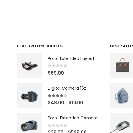
0
out of 5
0
out of 5
FEATURED PRODUCTS
BEST SELL
Porto Extended Layout
0
out of 5
$
69.00
Digital Camera 16x
4.00
out of 5
$
48.00
$
111.00
–
Porto Extended Camera
0
out of 5
$
39.00
$
599.00
–