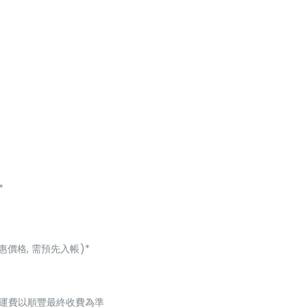
*
惠價格, 需預先入帳)*
起，運費以順豐最終收費為準