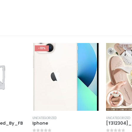
-10%
UNCATEGORIZED
UNCATEGORIZED
ted_By_FB
Iphone
[T312304]