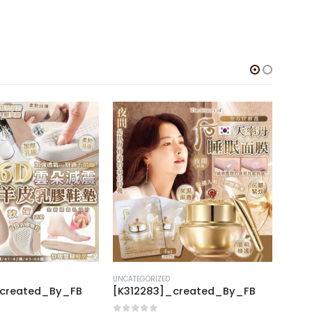
UNCATEGORIZED
UNCAT
_created_By_FB
[K312283]_created_By_FB
[A31