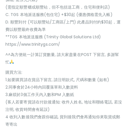
(需指定順豐櫃或順豐站，但不包括送工商，住宅和便利店)
C. TGS 本地派送服務(包住宅) +$30起 (優惠價格需先入帳)
D. 順豐到付 (可以順豐站/工商區/上門) 此產品到付約$30起，運
費以順豐最終收費為準
**TGS 本地派送服務 (Trinity Global Solutions Ltd)
https://www.trinitygs.com/
^^為方便統一計算訂貨數量, 請大家盡量在POST 下留言, 多謝幫
忙
購買方法:
1.如要購買請在貨品下留言, 請注明款式, 尺碼和數量 (如有)
2.同事會於24小時內回覆落單和入數資料
3.麻煩於3個工作天內入數和PM 入數紙
(客人若要寄貨請在付款後通知: 收件人姓名, 地址和聯絡電話, 若沒
注明, 收貨時間會有延誤)
4 收到入數後我們會跟你確認, 貨到後我們會再通知你來取貨或郵
寄寄出