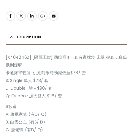
DESCRIPTION
[X404246Z] [限量現貨] 勁靚呀!! 一套有齊枕袋 床單 被套，真係
扺到爆呀
卡通床單套裝, 供應商限時勁減低至$78/ 套
S: Single 單人 $78/ 套
D: Double : 雙人$98/ 套
Q: Queen : 加大雙人 $118/ 套
6款選:
A. 維尼家族 (有D/ Q)
B. 白雪公主 (有S/ D)
C. 唐老鴨 (有D/ Q)