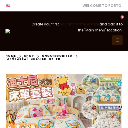
ENG
USD
WELCOME TO PORTO!
0
Create your first
navigation menu here
and add it to
the "Main menu" location.
HOME
SHOP
UNCATEGORIZED
[X404246Z]_CREATED_BY_FB