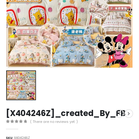
[X404246Z]_created_By_FB
( There are no reviews yet. )
0
out of 5
SKU:
X404246Z