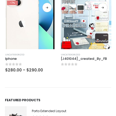
-7%
UNCATEGORIZED
UNCATEGORIZED
Iphone
[J401044]_created_By_FB
0
out of 5
0
out of 5
$
280.00
–
$
290.00
FEATURED PRODUCTS
Porto Extended Layout