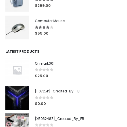
5.00
out of 5
$
299.00
Computer Mouse
4.00
out of 5
$
55.00
LATEST PRODUCTS
Onmark001
0
out of 5
$
25.00
[110725P]_Created_By_FB
0
out of 5
$
0.00
[X503248Z]_Created_By_FB