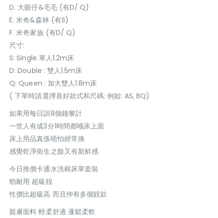
D. 大眼仔&毛毛 (有D/ Q)
E. 米奇&森林 (有S)
F. 米奇家族 (有D/ Q)
尺寸:
S: Single 單人1.2m床
D: Double : 雙人1.5m床
Q: Queen : 加大雙人1.8m床
( 下單時請選擇喜好款式和尺碼: 例如: AS, BQ)
如果用每日訓8個鐘黎計
一世人有成3分1時間都喺床上面
床上用品真係唔怕經常換
感覺乾淨衛生之餘又有新鮮感
今日推價卡通水洗棉床單套裝
勁耐用 超級靚
性價比超級高 而且仲有多個靚款
親膚面料 輕柔舒適 蓬鬆柔軟