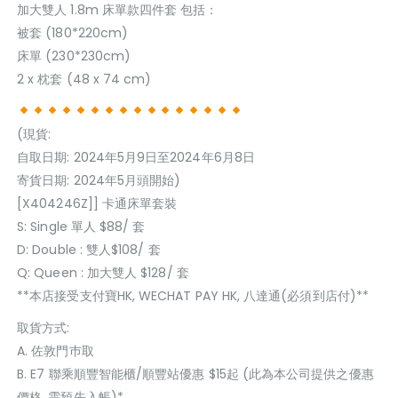
加大雙人 1.8m 床單款四件套 包括：
被套 (180*220cm)
床單 (230*230cm)
2 x 枕套 (48 x 74 cm)
(現貨:
自取日期: 2024年5月9日至2024年6月8日
寄貨日期: 2024年5月頭開始)
[X404246Z]] 卡通床單套裝
S: Single 單人 $88/ 套
D: Double : 雙人$108/ 套
Q: Queen : 加大雙人 $128/ 套
**本店接受支付寶HK, WECHAT PAY HK, 八達通(必須到店付)**
取貨方式:
A. 佐敦門巿取
B. E7 聯乘順豐智能櫃/順豐站優惠 $15起 (此為本公司提供之優惠
價格, 需預先入帳)*