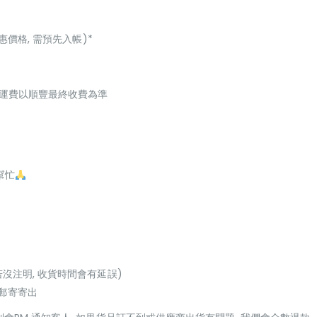
惠價格, 需預先入帳)*
起，運費以順豐最終收費為準
幫忙
若沒注明, 收貨時間會有延誤)
或郵寄寄出