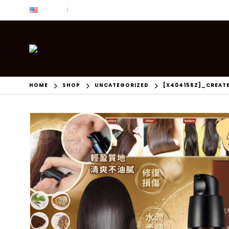
ENG
USD
|
HOME
SHOP
UNCATEGORIZED
[X404156Z]_CREAT