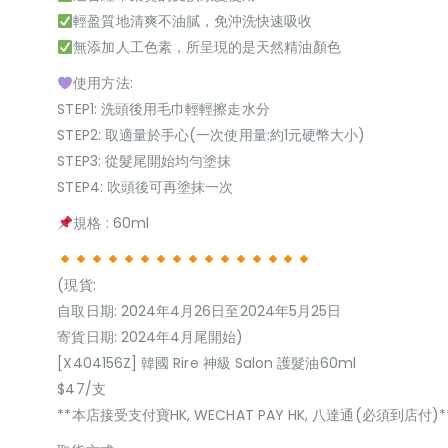
輕盈質地清爽不油膩，免沖洗快速吸收
無添加人工色素，所呈現的是天然精油顏色
使用方法:
STEP1: 洗頭後用毛巾輕輕擦走水分
STEP2: 取適量於手心(一次使用量:約1元硬幣大小)
STEP3: 從髮尾開始均勻塗抹
STEP4: 吹頭後可再塗抹一次
規格 : 60ml
(現貨:
自取日期: 2024年4月26日至2024年5月25日
寄貨日期: 2024年4月尾開始)
[X404156Z] 韓國 Rire 神級 Salon 護髮油60ml
$47/支
**本店接受支付寶HK, WECHAT PAY HK, 八達通(必須到店付)*