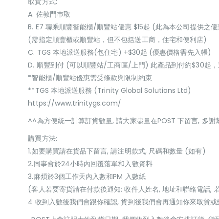
取貨方式:
A. 佐敦門巿取
B. E7 聯乘順豐智能櫃/順豐站優惠 $15起 (此為本公司提供之優
(需指定順豐櫃或順豐站，但不包括送工商，住宅和便利店)
C. TGS 本地派送服務(包住宅) +$30起 (優惠價格需先入帳)
D. 順豐到付 (可以順豐站/工商區/上門) 此產品到付約$30
*智能櫃/順豐站優惠需受條款與限制約束
**TGS 本地派送服務 (Trinity Global Solutions Ltd)
https://www.trinitygs.com/
^^為方便統一計算訂貨數量, 請大家盡量在POST 下留言, 多謝
購買方法:
1.如要購買請在貨品下留言, 請注明款式, 尺碼和數量 (如有)
2.同事會於24小時內回覆落單和入數資料
3.麻煩於3個工作天內入數和PM 入數紙
(客人若要寄貨請在付款後通知: 收件人姓名, 地址和聯絡電話, 
4 收到入數後我們會跟你確認, 貨到後我們會再通知你來取貨