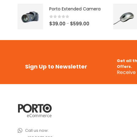
Porto Extended Camera
0
out of 5
$
39.00
$
599.00
–
Get all t
Sign Up to Newsletter
Offers.
Receive 
Call us now: