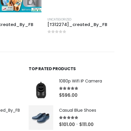
UNCATEGORIZED
UNCAT
created_By_FB
[T312274]_created_By_FB
[J40
0
out of 5
0
out
TOP RATED PRODUCTS
1080p Wifi IP Camera
5.00
out of 5
$
596.00
ted_By_FB
Casual Blue Shoes
5.00
out of 5
$
101.00
$
111.00
–