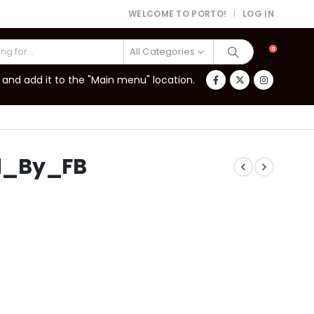
WELCOME TO PORTO!
LOG IN
|
All Categories
0
and add it to the "Main menu" location.
d_By_FB