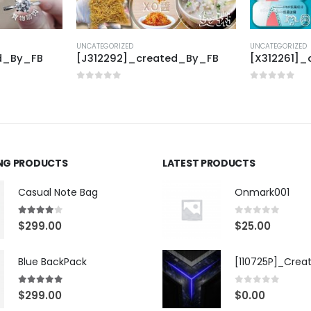
UNCATEGORIZED
UNCATEGORIZED
ed_By_FB
[J312292]_created_By_FB
[X312261]_
0
out of 5
0
out of 5
ING PRODUCTS
LATEST PRODUCTS
Casual Note Bag
Onmark001
4.00
out of 5
0
out of 5
$
299.00
$
25.00
Blue BackPack
[110725P]_Crea
5.00
out of 5
0
out of 5
$
299.00
$
0.00