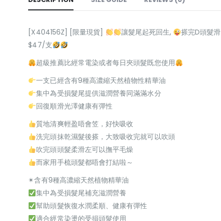
[X404156Z] [限量現貨]
讓髮尾起死回生,
搽完D頭髮滑
$47/支
超級推薦比經常電染或者每日夾頭髮既您使用
一支已經含有9種高濃縮天然植物性精華油
集中為受損髮尾提供滋潤營養同滿滿水分
回復順滑光澤健康有彈性
質地清爽輕盈唔會笠，好快吸收
洗完頭抹乾濕髮後搽，大致吸收完就可以吹頭
吹完頭頭髮柔滑左可以撫平毛燥
而家用手梳頭髮都唔會打結啦～
✴含有9種高濃縮天然植物精華油
集中為受損髮尾補充滋潤營養
幫助頭髮恢復水潤柔順、健康有彈性
適合經常染燙的受損頭髮使用