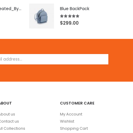
[X503248Z]_Created_By_FB
Blue BackPack
5.00
out of 5
$
299.00
ABOUT
CUSTOMER CARE
About us
My Account
Contact us
Wishlist
All Collections
Shopping Cart