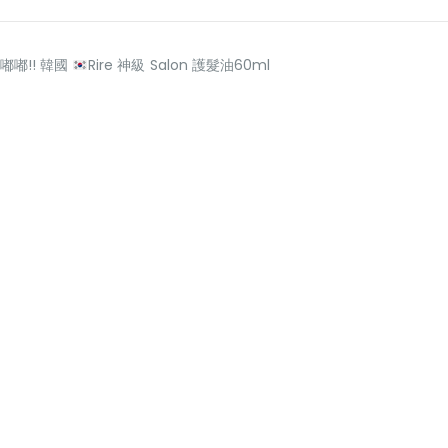
嘟嘟!! 韓國
Rire 神級 Salon 護髮油60ml