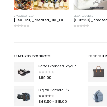
UNCATEGORIZED
UNCATEGORIZED
FB
[E401023]_created_By_FB
[U312291]_creat
0
out of 5
0
out of 5
FEATURED PRODUCTS
BEST SELL
Porto Extended Layout
0
out of 5
$
69.00
Digital Camera 16x
4.00
out of 5
$
48.00
$
111.00
–