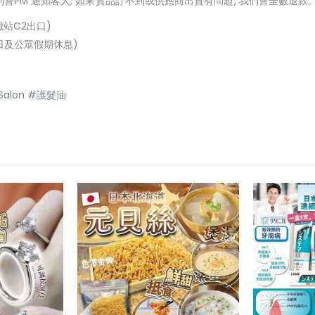
貨到會PM 通知客人, 如果貨品訂不到或供應商出貨有問題, 我們會全數退款
鐵站C2出口)
(星期日及公眾假期休息)
alon #護髮油