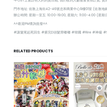
~POST上會註明大約到貨日期, 我們收到入數後會安排訂貨, 
門巿地址: 佐敦上海街42-46號忠和商業中心9樓01室 (佐敦地
辦公時間: 星期一至五: 10:00-19:00, 星期六: 11:00-4:00 
^^歡迎PM查詢批發^^
#讓髮尾起死回生 #搽完D頭髮滑嘟嘟 #韓國 #Rire #神級 #S
RELATED PRODUCTS