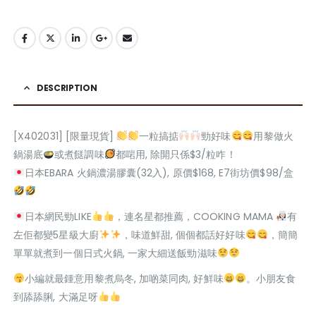
DESCRIPTION
[X402031] [限量現貨]
一粒搞掂
勁好味
用黎做火
鍋湯底
或煮餸調味
都啱用, 除開只係$3/粒咋！
日本EBARA 火鍋濃湯膠囊(32入), 原價$168, E7街坊價$98/盒
日本網民勁LIKE
，連名星都推薦，COOKING MAMA
有
左佢都變5星級大廚
，味道鮮甜, 個個都話好好味
，簡簡
單單就煮到一個日式火鍋, 一家大細送飯勁滋味
小編就最鍾意用黎煮烏冬, 加啲菜同肉, 好鮮味
。小朋友食
到舔舔脷, 大滿足呀