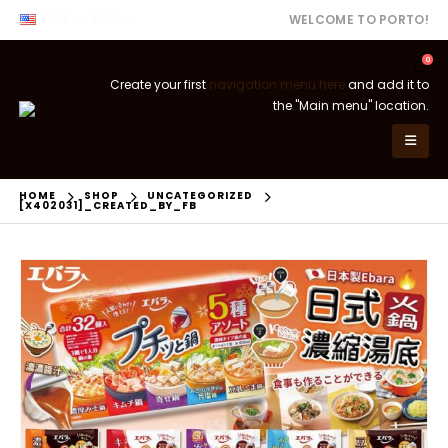
ENG
USD
WELCOME TO PORTO!
0
Create your first
navigation menu here
and add it to
the "Main menu" location.
HOME
SHOP
UNCATEGORIZED
[X402031]_CREATED_BY_FB