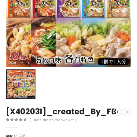
[X402031]_created_By_FB
( There are no reviews yet. )
0
out of 5
SKU:
X402031