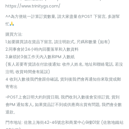
https://www.trinitygs.com/
^^為方便統一計算訂貨數量, 請大家盡量在POST 下留言, 多謝幫
忙
購買方法:
1.如要購買請在貨品下留言, 請注明款式, 尺碼和數量 (如有)
2.同事會於24小時內回覆落單和入數資料
3.麻煩於3個工作天內入數和PM 入數紙
(客人若要寄貨請在付款後通知: 收件人姓名, 地址和聯絡電話, 若沒
注明, 收貨時間會有延誤)
4 收到入數後我們會跟你確認, 貨到後我們會再通知你來取貨或郵
寄寄出
~POST上會註明大約到貨日期, 我們收到入數後會安排訂貨, 貨到
會PM 通知客人, 如果貨品訂不到或供應商出貨有問題, 我們會全數
退款。
門巿地址: 佐敦上海街42-46號忠和商業中心9樓01室 (佐敦地鐵站