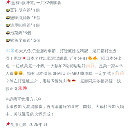
1盒有5款味道, 一共32個膠囊
豆乳胡麻鍋*4個
鹽味海鮮鍋 *6個
濃厚味噌鍋*4個
泡菜鍋*6個
鰹魚昆布鍋*12個
冬天又係打邊爐既季節，打邊爐除左料靚，湯底都好重要
呀！呢款
日本老牌出嘅濃湯膠囊, 近年好HIT
。喺日本好出
名, 一粒就夠煮一小鍋, 一大鍋加2粒就啱啱好
。足夠一家4-5
人食
。勁有日本傳統 SHABU SHABU 嘅風味, 一定要試下
？除左打邊爐之外，用黎煮餸醃肉
，煮麵同烏冬都得嫁！快
靚正呀
✡超簡單食用方式✡
水滾後加入濃湯膠囊，再將準備好的食材、肉類、火鍋料等加入鍋
中，美味溫暖的火鍋完成！
食用期限: 2025年1月