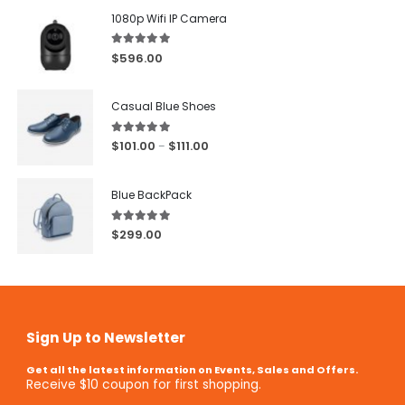
1080p Wifi IP Camera
5.00
out of 5
$
596.00
Casual Blue Shoes
5.00
out of 5
$
101.00
$
111.00
–
Blue BackPack
5.00
out of 5
$
299.00
Sign Up to Newsletter
Get all the latest information on Events, Sales and Offers.
Receive $10 coupon for first shopping.