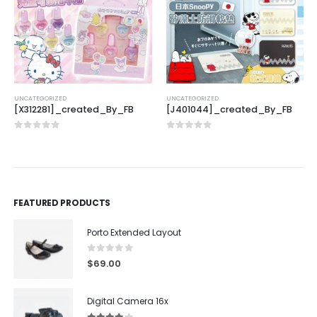
UNCATEGORIZED
UNCATEGORIZED
[X312281]_created_By_FB
[J401044]_created_By_FB
0
out of 5
0
out of 5
FEATURED PRODUCTS
Porto Extended Layout
0
out of 5
$
69.00
Digital Camera 16x