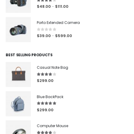
4.00
out of 5
$
48.00
$
111.00
–
Porto Extended Camera
0
out of 5
$
39.00
$
599.00
–
BEST SELLING PRODUCTS
Casual Note Bag
4.00
out of 5
$
299.00
Blue BackPack
5.00
out of 5
$
299.00
Computer Mouse