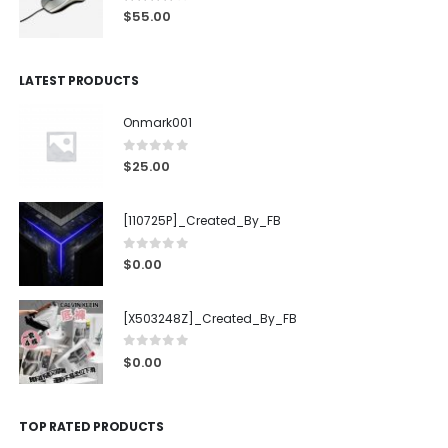
4.00
out of 5
$
55.00
LATEST PRODUCTS
Onmark001
0
out of 5
$
25.00
[110725P]_Created_By_FB
0
out of 5
$
0.00
[X503248Z]_Created_By_FB
0
out of 5
$
0.00
TOP RATED PRODUCTS