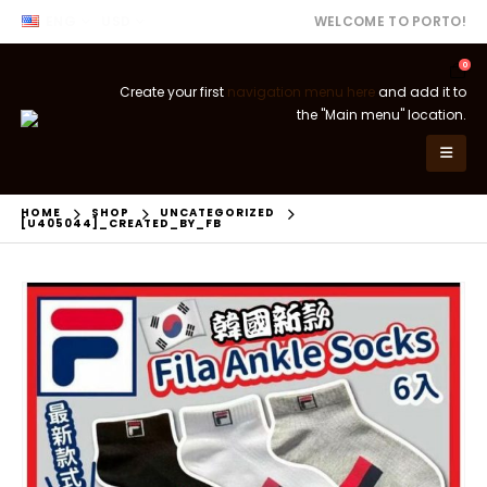
ENG
USD
WELCOME TO PORTO!
0
Create your first
navigation menu here
and add it to
the "Main menu" location.
HOME
SHOP
UNCATEGORIZED
[U405044]_CREATED_BY_FB