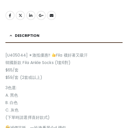
DESCRIPTION
[U405044] ✴激抵優惠‼
Fila 襪好著又吸汗
韓國新款 Fila Ankle Socks (1套6對)
$65/套
$59/套 (2套或以上)
3色選:
A. 黑色
B. 白色
C. 灰色
(下單時請選擇喜好款式)
減價甘抵，一於換番屋企d 襪佢