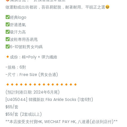
做運動或出街都岩，吾容易鬆脫，耐著耐用。平靚正之選
經典logo
舒適透氣
吸汗力高
波鞋專用吾易甩
6-10號鞋男女均碼
成份：棉+Poly + 彈力纖維
-規格：6對
-尺寸：Free Size (男女合適)
(預計到港日期: 2024年6月尾)
[U405044] 韓國新款 Fila Ankle Socks (1套6對)
$65/套
$59/套 (2套或以上)
**本店接受支付寶HK, WECHAT PAY HK, 八達通(必須到店付)**