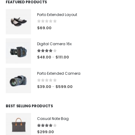
FEATURED PRODUCTS
Porto Extended Layout
0
out of 5
$
69.00
Digital Camera 16x
4.00
out of 5
$
48.00
$
111.00
–
Porto Extended Camera
0
out of 5
$
39.00
$
599.00
–
BEST SELLING PRODUCTS
Casual Note Bag
4.00
out of 5
$
299.00