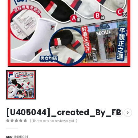
[U405044]_created_By_FB
( There are no reviews yet. )
0
out of 5
SKU:
U405044