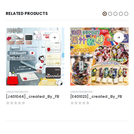
RELATED PRODUCTS
UNCATEGORIZED
UNCATEGORIZED
[J401044]_created_By_FB
[E401023]_created_By_FB
0
out of 5
0
out of 5