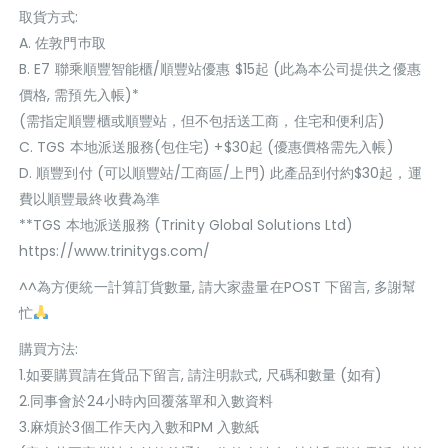
取貨方式:
A. 佐敦門巿取
B. E7 聯乘順豐智能櫃/順豐站優惠 $15起 (此為本公司提供之優惠
價格, 需預先入帳)*
(需指定順豐櫃或順豐站，但不包括送工商，住宅和便利店)
C. TGS 本地派送服務(包住宅) +$30起 (優惠價格需先入帳)
D. 順豐到付 (可以順豐站/工商區/上門) 此產品到付約$30起，運
費以順豐最終收費為準
**TGS 本地派送服務 (Trinity Global Solutions Ltd)
https://www.trinitygs.com/
^^為方便統一計算訂貨數量, 請大家盡量在POST 下留言, 多謝幫
忙
購買方法:
1.如要購買請在貨品下留言, 請注明款式, 尺碼和數量 (如有)
2.同事會於24小時內回覆落單和入數資料
3.麻煩於3個工作天內入數和PM 入數紙