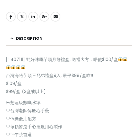
DESCRIPTION
[T407111] 勁好味嘅芋頭月餅禮盒, 送禮大方，唔使$100/盒
台灣海邊芋頭三兄弟禮盒9入, 最平$99/盒咋!!
$109/盒
$99/盒 (3盒或以上)
米芝蓮級數嘅水準
♡台灣老師傅匠心手藝
♡低糖低油配方
♡每顆皆是手心溫度用心製作
♡下午茶首選