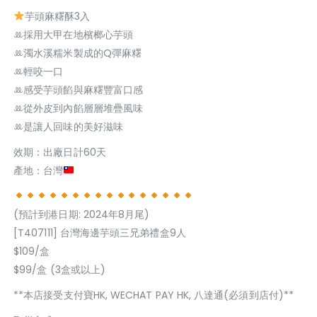
芋頭麻糬酥3入
ꔛ採用大甲在地檳榔心芋頭
ꔛ濁水溪糯米製成的Q彈麻糬
ꔛ輕咬一口
ꔛ感受芋頭餡與麻糬豐富口感
ꔛ從外皮到內餡層層堆疊風味
ꔛ是讓人回味的美好滋味
效期：出廠日計60天
產地：台灣
(預計到港日期: 2024年8月尾)
[T407111] 台灣海邊芋頭三兄弟禮盒9人
$109/盒
$99/盒 (3盒或以上)
**本店接受支付寶HK, WECHAT PAY HK, 八達通(必須到店付)**