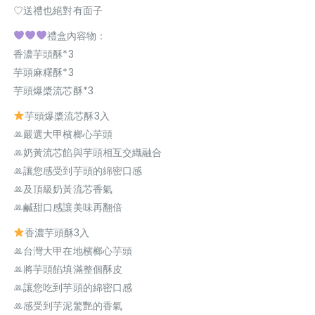
♡送禮也絕對有面子
禮盒內容物：
香濃芋頭酥*3
芋頭麻糬酥*3
芋頭爆槳流芯酥*3
芋頭爆槳流芯酥3入
ꔛ嚴選大甲檳榔心芋頭
ꔛ奶黃流芯餡與芋頭相互交織融合
ꔛ讓您感受到芋頭的綿密口感
ꔛ及頂級奶黃流芯香氣
ꔛ鹹甜口感讓美味再翻倍
香濃芋頭酥3入
ꔛ台灣大甲在地檳榔心芋頭
ꔛ將芋頭餡填滿整個酥皮
ꔛ讓您吃到芋頭的綿密口感
ꔛ感受到芋泥驚艷的香氣