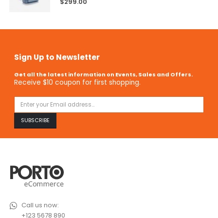
$
299.00
Sign Up to Newsletter
Get all the latest information on Events, Sales and Offers.
Receive $10 coupon for first shopping.
Call us now:
+123 5678 890