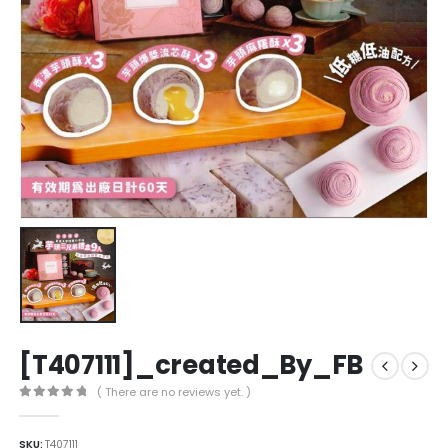
[T407111]_created_By_FB
( There are no reviews yet. )
0
out of 5
SKU:
T407111