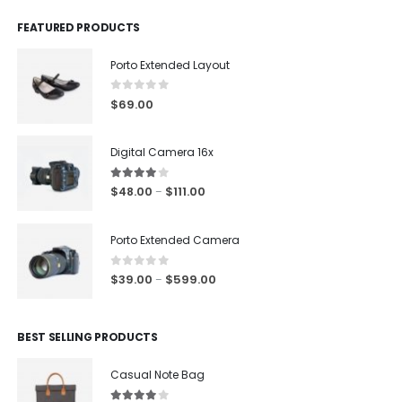
FEATURED PRODUCTS
Porto Extended Layout
0
out of 5
$
69.00
Digital Camera 16x
4.00
out of 5
$
48.00
$
111.00
–
Porto Extended Camera
0
out of 5
$
39.00
$
599.00
–
BEST SELLING PRODUCTS
Casual Note Bag