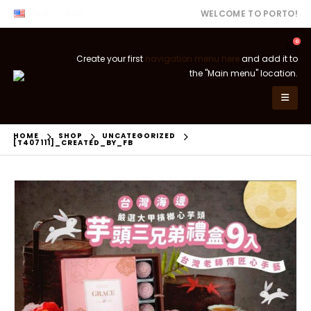
ENG
USD
WELCOME TO PORTO!
0
Create your first
navigation menu here
and add it to
the "Main menu" location.
HOME
SHOP
UNCATEGORIZED
[T407111]_CREATED_BY_FB