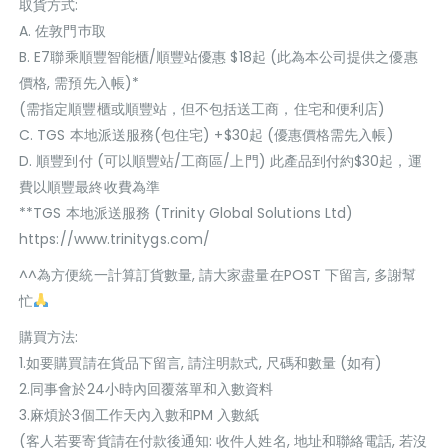
取貨方式:
A. 佐敦門巿取
B. E7聯乘順豐智能櫃/順豐站優惠 $18起 (此為本公司提供之優惠
價格, 需預先入帳)*
(需指定順豐櫃或順豐站，但不包括送工商，住宅和便利店)
C. TGS 本地派送服務(包住宅) +$30起 (優惠價格需先入帳)
D. 順豐到付 (可以順豐站/工商區/上門) 此產品到付約$30起，運
費以順豐最終收費為準
**TGS 本地派送服務 (Trinity Global Solutions Ltd)
https://www.trinitygs.com/
^^為方便統一計算訂貨數量, 請大家盡量在POST 下留言, 多謝幫
忙
購買方法:
1.如要購買請在貨品下留言, 請注明款式, 尺碼和數量 (如有)
2.同事會於24小時內回覆落單和入數資料
3.麻煩於3個工作天內入數和PM 入數紙
(客人若要寄貨請在付款後通知: 收件人姓名, 地址和聯絡電話, 若沒