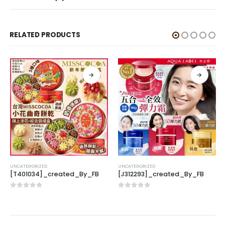
RELATED PRODUCTS
UNCATEGORIZED
UNCATEGORIZED
[T401034]_created_By_FB
[J312293]_created_By_FB
0
out of 5
0
out of 5