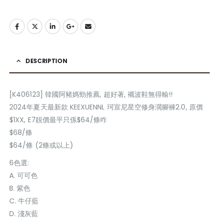
DESCRIPTION
[K406123] 韓國阿豬媽勁推薦, 超好著, 襯波鞋無得輸!!
2024年夏天最新款 KEEXUENNL 珂宣尼星空修身濶腳褲2.0, 原價
$1XX, E7靚價最平只係$64/條咋
$68/條
$64/條 (2條或以上)
6色選:
A. 可可色
B. 紫色
C. 牛仔藍
D. 淺灰藍