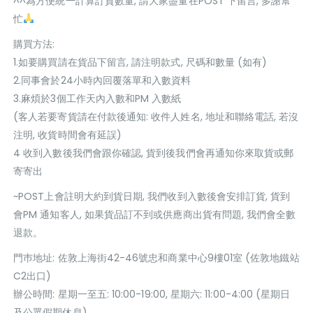
^^為方便統一計算訂貨數量, 請大家盡量在POST 下留言, 多謝幫
忙
購買方法:
1.如要購買請在貨品下留言, 請注明款式, 尺碼和數量 (如有)
2.同事會於24小時內回覆落單和入數資料
3.麻煩於3個工作天內入數和PM 入數紙
(客人若要寄貨請在付款後通知: 收件人姓名, 地址和聯絡電話, 若沒
注明, 收貨時間會有延誤)
4 收到入數後我們會跟你確認, 貨到後我們會再通知你來取貨或郵
寄寄出
~POST上會註明大約到貨日期, 我們收到入數後會安排訂貨, 貨到
會PM 通知客人, 如果貨品訂不到或供應商出貨有問題, 我們會全數
退款。
門巿地址: 佐敦上海街42-46號忠和商業中心9樓01室 (佐敦地鐵站
C2出口)
辦公時間: 星期一至五: 10:00-19:00, 星期六: 11:00-4:00 (星期日
及公眾假期休息)