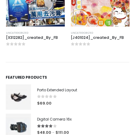
UNCATEGORIZED
UNCATEGORIZED
[X312282]_created_By_FB
[J401024]_created_By_FB
0
out of 5
0
out of 5
FEATURED PRODUCTS
Porto Extended Layout
0
out of 5
$
69.00
Digital Camera 16x
4.00
out of 5
$
48.00
$
111.00
–