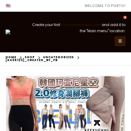
ENG
USD
WELCOME TO PORTO!
0
Create your first
navigation menu here
and add it to
the "Main menu" location.
HOME
SHOP
UNCATEGORIZED
[K406123]_CREATED_BY_FB