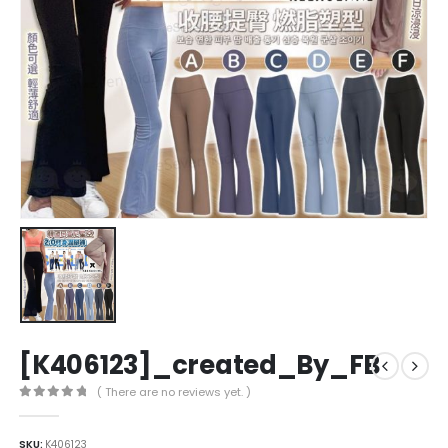
[K406123]_created_By_FB
( There are no reviews yet. )
0
out of 5
SKU:
K406123