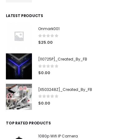
LATEST PRODUCTS
Onmark001
0
out of 5
$
25.00
[110725P]_Created_By_FB
0
out of 5
$
0.00
[X503248Z]_Created_By_FB
0
out of 5
$
0.00
TOP RATED PRODUCTS
1080p Wifi IP Camera