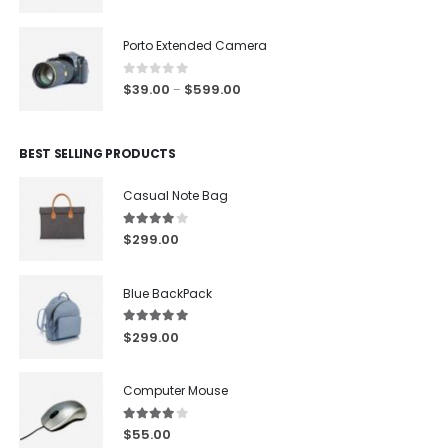
Porto Extended Camera
0
out of 5
$
39.00
$
599.00
–
BEST SELLING PRODUCTS
Casual Note Bag
4.00
out of 5
$
299.00
Blue BackPack
5.00
out of 5
$
299.00
Computer Mouse
4.00
out of 5
$
55.00