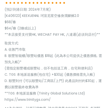
(預計到港日期: 2024年7月尾)
[K406123] KEEXUENNL 珂宣尼星空修身濶腳褲2.0
$68/條
$64/條 (2條或以上)
**本店接受支付寶HK, WECHAT PAY HK, 八達通(必須到店付)**
取貨方式:
A. 佐敦門巿取
B. 順豐智能櫃/順豐站優惠 $18起 (此為本公司提供之優惠價格, 需
預先入帳)*
(需指定順豐櫃或順豐站，但不包括送工商，住宅和便利店)
C. TGS 本地派送服務(包住宅) +$30起 (優惠價格需先入帳)
D. 順豐到付 (可以順豐站/工商區/上門) 此產品到付約$30起，運
費以順豐最終收費為準
**TGS 本地派送服務 (Trinity Global Solutions Ltd)
https://www.trinitygs.com/