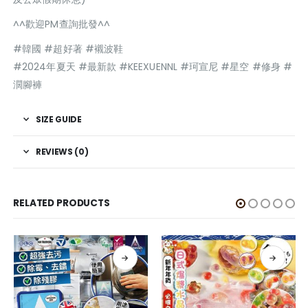
^^歡迎PM查詢批發^^
#韓國 #超好著 #襯波鞋
#2024年夏天 #最新款 #KEEXUENNL #珂宣尼 #星空 #修身 #
濶腳褲
SIZE GUIDE
REVIEWS (0)
RELATED PRODUCTS