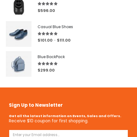
5.00
out of 5
$
596.00
Casual Blue Shoes
5.00
out of 5
$
101.00
$
111.00
–
Blue BackPack
5.00
out of 5
$
299.00
Sign Up to Newsletter
Get all the latest information on Events, Sales and Offers.
Receive $10 coupon for first shopping.