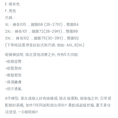
E. 槍灰色
F. 黑色
尺碼：
XL：褲長100 ，腰圍68 (26-27吋)，臀圍84
2XL：褲長101 ，腰圍72(28-29吋)，臀圍88
3XL： 褲長102 ，腰圍76(30-31吋)，臀圍92
(下單時請選擇喜好款式和尺碼: 例如: AXL, B2XL)
呢條褲掂呀, 除左質地清爽之外, 仲有5大功能:
~收腹提臀
~收緊贅肉
~燃脂塑形
~保濕嫩膚
~排汗透氣
A字褲型, 著左成個人好有線條感, 除左做運動, 做瑜伽之外, 日常搭
配都好易襯, 加件TEE同波鞋就出得街!! 重點係超級舒服, 夏天著住
涼浸浸, 一D都唔焗!!