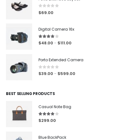
0
out of 5
$
69.00
Digital Camera 16x
4.00
out of 5
$
48.00
$
111.00
–
Porto Extended Camera
0
out of 5
$
39.00
$
599.00
–
BEST SELLING PRODUCTS
Casual Note Bag
4.00
out of 5
$
299.00
Blue BackPack