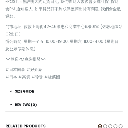
~POST上會註明大約到貨日期, 我們收到入數後會安排訂貨, 貨到
會PM 通知客人, 如果貨品訂不到或供應商出貨有問題, 我們會全數
退款。
門巿地址: 佐敦上海街42-46號忠和商業中心9樓01室 (佐敦地鐵站
C2出口)
辦公時間: 星期一至五: 10:00-19:00, 星期六: 11:00-4:00 (星期日
及公眾假期休息)
^^歡迎PM查詢批發^^
#日本同事 #好介紹
#日本 #高貴 #珍珠 #橡筋圈
SIZE GUIDE
REVIEWS (0)
RELATED PRODUCTS