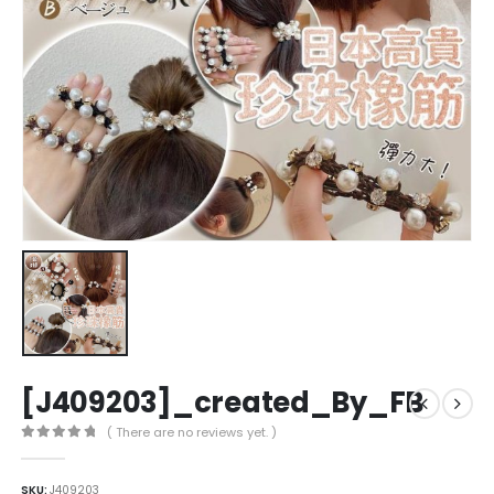
[J409203]_created_By_FB
( There are no reviews yet. )
0
out of 5
SKU:
J409203