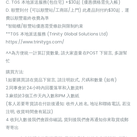
C. TGS 本地派送服務(包住宅) +$30起 (優惠價格需先入帳)
D. 順豐到付 (可以順豐站/工商區/上門) 此產品到付約$30起，運
費以順豐最終收費為準
*智能櫃/順豐站優惠需受條款與限制約束
**TGS 本地派送服務 (Trinity Global Solutions Ltd)
https://www.trinitygs.com/
^^為方便統一計算訂貨數量, 請大家盡量在POST 下留言, 多謝幫
忙
購買方法:
1.如要購買請在貨品下留言, 請注明款式, 尺碼和數量 (如有)
2.同事會於24小時內回覆落單和入數資料
3.麻煩於3個工作天內入數和PM 入數紙
(客人若要寄貨請在付款後通知: 收件人姓名, 地址和聯絡電話, 若沒
注明, 收貨時間會有延誤)
4 收到入數後我們會跟你確認, 貨到後我們會再通知你來取貨或郵
寄寄出