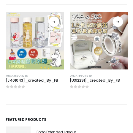
UNCATEGORIZED
UNCATEGORIZED
[J401043]_created_By_FB
[U312291]_created_By_FB
0
out of 5
0
out of 5
FEATURED PRODUCTS
Porto Extended Layout