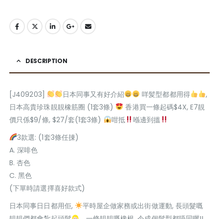
DESCRIPTION
[J409203]
日本同事又有好介紹
咩髪型都都用得
,
日本高貴珍珠靚靚橡筋圈 (1套3條)
香港買一條起碼$4X, E7靚
價只係$9/條, $27/套(1套3條)
咁抵
喺邊到搵
3款選: (1套3條任㨂)
A. 深啡色
B. 杏色
C. 黑色
(下單時請選擇喜好款式)
日本同事日日都用佢,
平時屋企做家務或出街做運動, 長頭髮嘅
靚靚們都會紮起頭髮
，一條靚靚嘅橡根, 令成個髮型都唔同曬!!