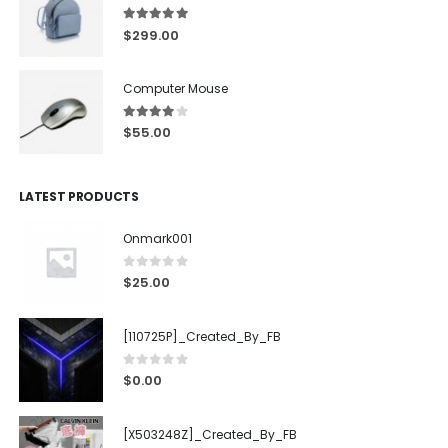
5.00
out of 5
$
299.00
Computer Mouse
4.00
out of 5
$
55.00
LATEST PRODUCTS
Onmark001
0
out of 5
$
25.00
[110725P]_Created_By_FB
0
out of 5
$
0.00
[X503248Z]_Created_By_FB