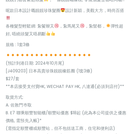
呢款日本設計嘅靚靚珍珠髮圈
設計新穎，美觀大方，時尚百搭
各種髮型輕鬆綁: 紮鬢辮又
，紮馬尾又
，紮髻都，
彈性超
好, 唔繞頭髮又唔易斷
規格 : 1套3條
(預計到港日期: 2024年10月尾)
[J409203] 日本高貴珍珠靚靚橡筋圈 (1套3條)
$27/套
**本店接受支付寶HK, WECHAT PAY HK, 八達通(必須到店付)**
取貨方式:
A. 佐敦門巿取
B. E7 聯乘順豐智能櫃/順豐站優惠 $18起 (此為本公司提供之優惠
價格, 需預先入帳)*
(需指定順豐櫃或順豐站，但不包括送工商，住宅和便利店)