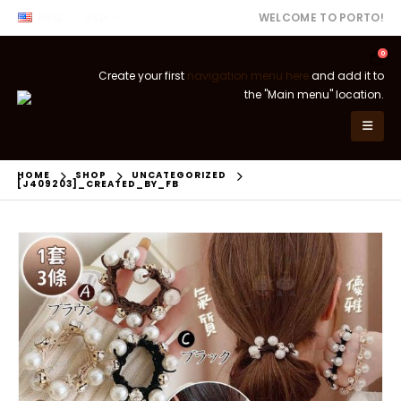
ENG
USD
WELCOME TO PORTO!
0
Create your first
navigation menu here
and add it to
the "Main menu" location.
HOME
SHOP
UNCATEGORIZED
[J409203]_CREATED_BY_FB