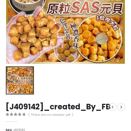
[J409142]_created_By_FB
( There are no reviews yet. )
0
out of 5
SKU:
J409142