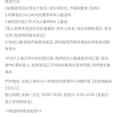
購買方法:
1.如要購買請在貨品下留言, 請注明款式, 尺碼和數量 (如有)
2.同事會於24小時內回覆落單和入數資料
3.麻煩於3個工作天內入數和PM 入數紙
(客人若要寄貨請在付款後通知: 收件人姓名, 地址和聯絡電話, 若沒
注明, 收貨時間會有延誤)
4 收到入數後我們會跟你確認, 貨到後我們會再通知你來取貨或郵
寄寄出
~POST上會註明大約到貨日期, 我們收到入數後會安排訂貨, 貨到
會PM 通知客人, 如果貨品訂不到或供應商出貨有問題, 我們會全數
退款。
門巿地址: 佐敦上海街42-46號忠和商業中心9樓01室 (佐敦地鐵站
C2出口)
辦公時間: 星期一至五: 10:00-19:00, 星期六: 11:00-4:00 (星期日
及公眾假期休息)
^^歡迎PM查詢批發^^