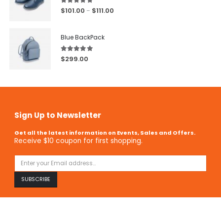
5.00
out of 5
$
101.00
$
111.00
–
Blue BackPack
5.00
out of 5
$
299.00
Sign Up to Newsletter
Get all the latest information on Events, Sales and Offers.
Receive $10 coupon for first shopping.