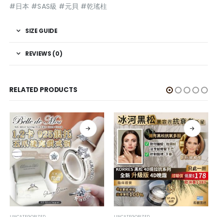
#日本 #SAS級 #元貝 #乾瑤柱
SIZE GUIDE
REVIEWS (0)
RELATED PRODUCTS
UNCATEGORIZED
UNCATEGORIZED