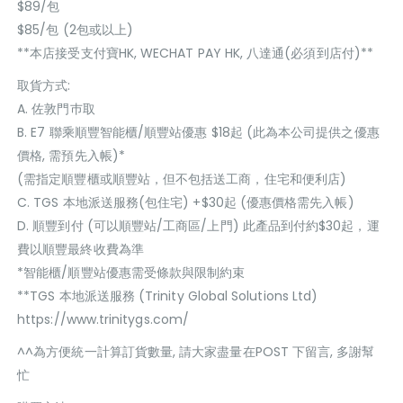
$89/包
$85/包 (2包或以上)
**本店接受支付寶HK, WECHAT PAY HK, 八達通(必須到店付)**
取貨方式:
A. 佐敦門巿取
B. E7 聯乘順豐智能櫃/順豐站優惠 $18起 (此為本公司提供之優惠
價格, 需預先入帳)*
(需指定順豐櫃或順豐站，但不包括送工商，住宅和便利店)
C. TGS 本地派送服務(包住宅) +$30起 (優惠價格需先入帳)
D. 順豐到付 (可以順豐站/工商區/上門) 此產品到付約$30起，運
費以順豐最終收費為準
*智能櫃/順豐站優惠需受條款與限制約束
**TGS 本地派送服務 (Trinity Global Solutions Ltd)
https://www.trinitygs.com/
^^為方便統一計算訂貨數量, 請大家盡量在POST 下留言, 多謝幫
忙