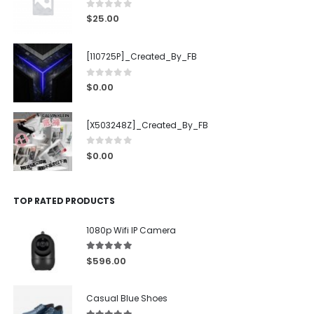
0
out of 5
$
25.00
[110725P]_Created_By_FB
0
out of 5
$
0.00
[X503248Z]_Created_By_FB
0
out of 5
$
0.00
TOP RATED PRODUCTS
1080p Wifi IP Camera
5.00
out of 5
$
596.00
Casual Blue Shoes