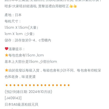
咁多!大家唔好錯過啦, 賣黎送禮自用都咁正
產地：日本
每粒尺寸：
1.5cm X 1.5cm(大量）
1cm X 1cm（少量）
儲存：請存放於0-4。c雪櫃內
溫馨提示：
每包也會有1.5cm ,1cm
基本上大部分是1.5cm ,少部分1cm
由於批發以每箱入貨，每箱也會有少許不同。每包會有些較深
色和老身，味道更濃
(預計到港日期: 2024年10月頭)
[J409142]
日本SAS級原粒靚元貝