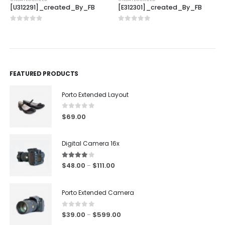
[U312291]_created_By_FB
[E312301]_created_By_FB
0
out of 5
0
out of 5
FEATURED PRODUCTS
Porto Extended Layout
0
out of 5
$
69.00
Digital Camera 16x
4.00
out of 5
$
48.00
$
111.00
–
Porto Extended Camera
0
out of 5
$
39.00
$
599.00
–