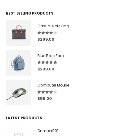
BEST SELLING PRODUCTS
Casual Note Bag
4.00
out of 5
$
299.00
Blue BackPack
5.00
out of 5
$
299.00
Computer Mouse
4.00
out of 5
$
55.00
LATEST PRODUCTS
Onmark001