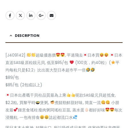
DESCRIPTION
[J409142]
超級優惠價
, 平過飛去
日本買
日本
直送SAS級原粒靚元貝, 低至$85/包
(100克，約40粒）(
平
均每粒只是$2.2）比出面大型日本超巿平一倍
$89/包
$85/包 (2包或以上)
日本出產嘅干貝柱品質最為上乘
呢款SAS級元貝超抵食,
$2.2粒, 買黎平時
煲粥,
煮餸勁鮮甜好味, 簡直一流
小朋
友最
鍾意食瑤柱瘦肉粥同瑤柱豆苗, 蒸水蛋
都好好味
每次
浸幾粒, 一包有排食
諗起都流口水
因日本本土瘋搶, 好難出口, 所以唔係成日有貨, 依家仲要比市價平