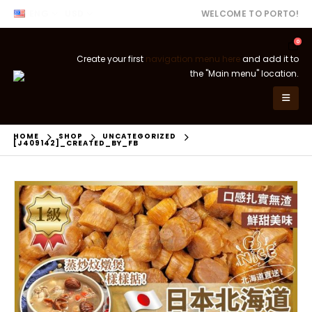
ENG
USD
WELCOME TO PORTO!
0
Create your first
navigation menu here
and add it to
the "Main menu" location.
HOME
SHOP
UNCATEGORIZED
[J409142]_CREATED_BY_FB