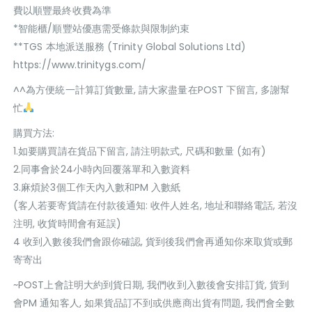
費以順豐最終收費為準
*智能櫃/順豐站優惠需受條款與限制約束
**TGS 本地派送服務 (Trinity Global Solutions Ltd)
https://www.trinitygs.com/
^^為方便統一計算訂貨數量, 請大家盡量在POST 下留言, 多謝幫
忙
購買方法:
1.如要購買請在貨品下留言, 請注明款式, 尺碼和數量 (如有)
2.同事會於24小時內回覆落單和入數資料
3.麻煩於3個工作天內入數和PM 入數紙
(客人若要寄貨請在付款後通知: 收件人姓名, 地址和聯絡電話, 若沒
注明, 收貨時間會有延誤)
4 收到入數後我們會跟你確認, 貨到後我們會再通知你來取貨或郵
寄寄出
~POST上會註明大約到貨日期, 我們收到入數後會安排訂貨, 貨到
會PM 通知客人, 如果貨品訂不到或供應商出貨有問題, 我們會全數