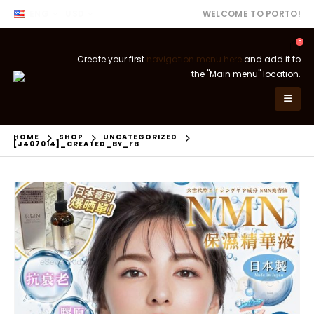
ENG
USD
WELCOME TO PORTO!
0
Create your first
navigation menu here
and add it to
the "Main menu" location.
HOME
SHOP
UNCATEGORIZED
[J407014]_CREATED_BY_FB