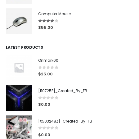
Computer Mouse
4.00
out of 5
$
55.00
LATEST PRODUCTS
Onmark001
0
out of 5
$
25.00
[110725P]_Created_By_FB
0
out of 5
$
0.00
[X503248Z]_Created_By_FB
0
out of 5
$
0.00