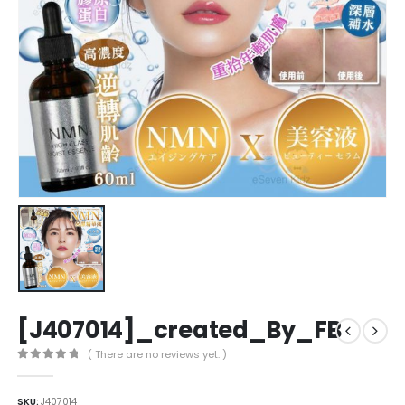
[J407014]_created_By_FB
( There are no reviews yet. )
0
out of 5
SKU:
J407014