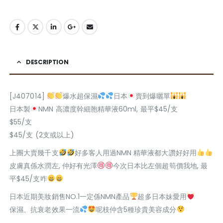
DESCRIPTION
[J407014]
爆水超保濕
日本
賣到爆曬單
日本製
NMN 高濃度幹細胞精華液60ml, 最平$45/支
$55/支
$45/支 (2支或以上)
上團大賣幾千支
好多客人用過NMN 精華液都大讚好好用
皮膚真係水潤左, 仲好有光澤
今次日本比左個超筍價我地, 最
平$45/支咋
日本近期美妝銷售NO.1一定係NMN產品
超多日本妹愛用
保濕、抗衰老效果一流
呢枝仲含5種珍貴美容成分