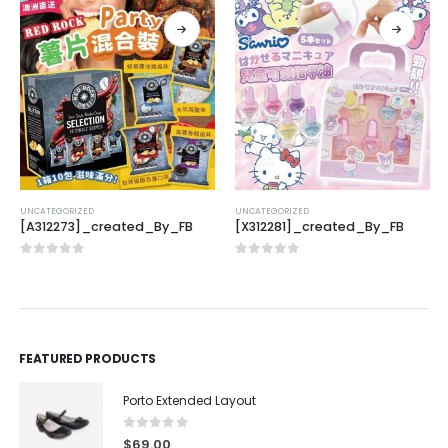
UNCATEGORIZED
UNCATEGORIZED
[A312273]_created_By_FB
[X312281]_created_By_FB
0
out of 5
0
out of 5
FEATURED PRODUCTS
Porto Extended Layout
0
out of 5
$
69.00