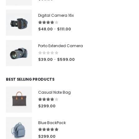
Digital Camera 16x
4.00
out of 5
$
48.00
$
111.00
–
Porto Extended Camera
0
out of 5
$
39.00
$
599.00
–
BEST SELLING PRODUCTS
Casual Note Bag
4.00
out of 5
$
299.00
Blue BackPack
5.00
out of 5
$
299.00