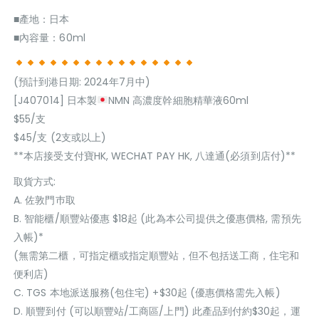
■產地：日本
■內容量：60ml
(預計到港日期: 2024年7月中)
[J407014] 日本製
NMN 高濃度幹細胞精華液60ml
$55/支
$45/支 (2支或以上)
**本店接受支付寶HK, WECHAT PAY HK, 八達通(必須到店付)**
取貨方式:
A. 佐敦門巿取
B. 智能櫃/順豐站優惠 $18起 (此為本公司提供之優惠價格, 需預先
入帳)*
(無需第二櫃，可指定櫃或指定順豐站，但不包括送工商，住宅和
便利店)
C. TGS 本地派送服務(包住宅) +$30起 (優惠價格需先入帳)
D. 順豐到付 (可以順豐站/工商區/上門) 此產品到付約$30起，運