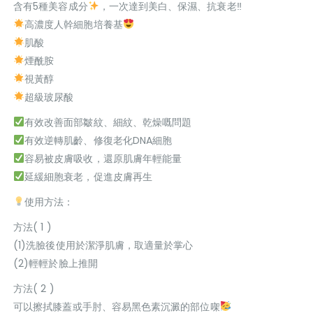
含有5種美容成分
，一次達到美白、保濕、抗衰老‼
高濃度人幹細胞培養基
肌酸
煙酰胺
視黃醇
超級玻尿酸
有效改善面部皺紋、細紋、乾燥嘅問題
有效逆轉肌齡、修復老化DNA細胞
容易被皮膚吸收，還原肌膚年輕能量
延緩細胞衰老，促進皮膚再生
使用方法：
方法( 1 )
(1)洗臉後使用於潔淨肌膚，取適量於掌心
(2)輕輕於臉上推開
方法( 2 )
可以擦拭膝蓋或手肘、容易黑色素沉澱的部位㗎