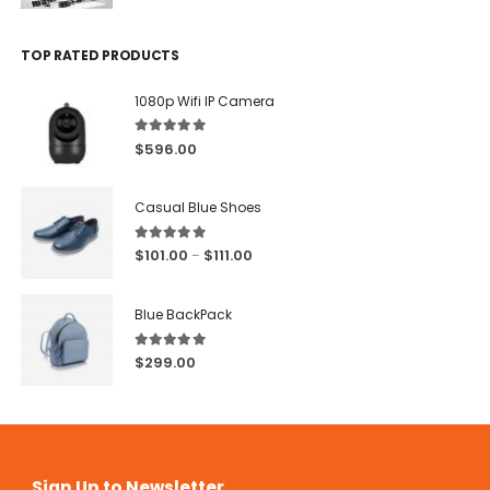
TOP RATED PRODUCTS
1080p Wifi IP Camera
5.00
out of 5
$
596.00
Casual Blue Shoes
5.00
out of 5
$
101.00
$
111.00
–
Blue BackPack
5.00
out of 5
$
299.00
Sign Up to Newsletter