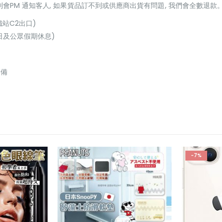
貨到會PM 通知客人, 如果貨品訂不到或供應商出貨有問題, 我們會全數退款
鐵站C2出口)
(星期日及公眾假期休息)
必備
-7%