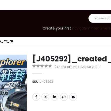
Create your first
navigation menu here
D_BY_FB
[J405292]_created
( There are no reviews yet. )
0
out of 5
SKU:
J405292