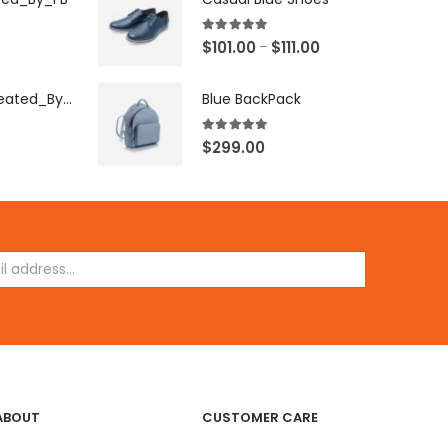
5.00
out of 5
$
101.00
$
111.00
–
[X503248Z]_Created_By_FB
Blue BackPack
5.00
out of 5
$
299.00
ABOUT
CUSTOMER CARE