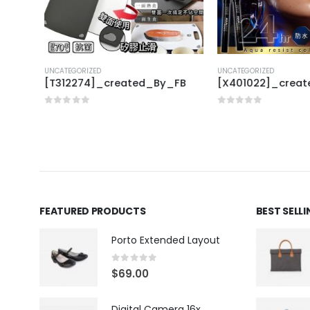
UNCATEGORIZED
UNCATEGORIZED
FB
[T312274]_created_By_FB
[X401022]_creat
0
out of 5
0
out of 5
FEATURED PRODUCTS
BEST SELL
Porto Extended Layout
0
out of 5
$
69.00
Digital Camera 16x