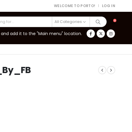
WELCOME TO PORTO!
LOG IN
|
All Categories
0
and add it to the "Main menu" location.
_By_FB