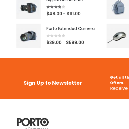
4.00
out of 5
$
48.00
$
111.00
–
Porto Extended Camera
0
out of 5
$
39.00
$
599.00
–
Get all t
Sign Up to Newsletter
Offers.
Receive 