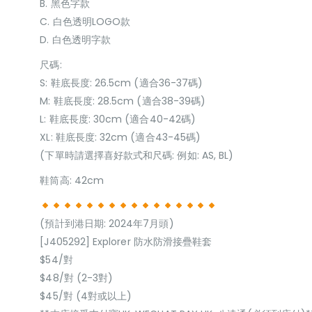
B. 黑色字款
C. 白色透明LOGO款
D. 白色透明字款
尺碼:
S: 鞋底長度: 26.5cm (適合36-37碼)
M: 鞋底長度: 28.5cm (適合38-39碼)
L: 鞋底長度: 30cm (適合40-42碼)
XL: 鞋底長度: 32cm (適合43-45碼)
(下單時請選擇喜好款式和尺碼: 例如: AS, BL)
鞋筒高: 42cm
(預計到港日期: 2024年7月頭)
[J405292] Explorer 防水防滑接疊鞋套
$54/對
$48/對 (2-3對)
$45/對 (4對或以上)