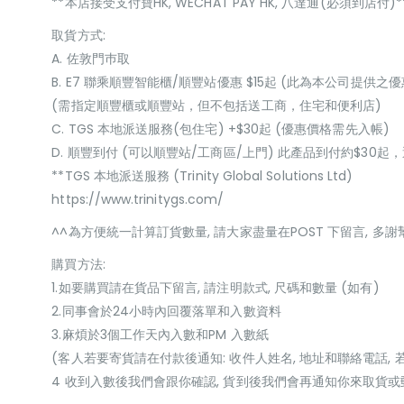
**本店接受支付寶HK, WECHAT PAY HK, 八達通(必須到店付)*
取貨方式:
A. 佐敦門巿取
B. E7 聯乘順豐智能櫃/順豐站優惠 $15起 (此為本公司提供之優
(需指定順豐櫃或順豐站，但不包括送工商，住宅和便利店)
C. TGS 本地派送服務(包住宅) +$30起 (優惠價格需先入帳)
D. 順豐到付 (可以順豐站/工商區/上門) 此產品到付約$30
**TGS 本地派送服務 (Trinity Global Solutions Ltd)
https://www.trinitygs.com/
^^為方便統一計算訂貨數量, 請大家盡量在POST 下留言, 多謝
購買方法:
1.如要購買請在貨品下留言, 請注明款式, 尺碼和數量 (如有)
2.同事會於24小時內回覆落單和入數資料
3.麻煩於3個工作天內入數和PM 入數紙
(客人若要寄貨請在付款後通知: 收件人姓名, 地址和聯絡電話, 
4 收到入數後我們會跟你確認, 貨到後我們會再通知你來取貨