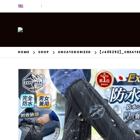
ENG
USD
|
HOME
SHOP
UNCATEGORIZED
[J405292]_CREATE