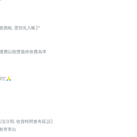
*
惠價格, 需預先入帳)*
起，運費以順豐最終收費為準
幫忙
若沒注明, 收貨時間會有延誤)
或郵寄寄出