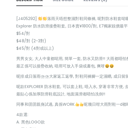
[J405292]
落雨天唔想整濕對鞋同條褲, 呢對防水鞋套啱曬
Explorer 防水防滑接疊鞋套, 日本賣¥1800/對, E7獨家靚價最平
$54/對
$48/對 (2-3對)
$45/對 (4對或以上)
男男女女, 大人中童都啱用, 簡單一套, 防水又防滑!! 大雨都唔怕
最正係可以接疉收納, 唔用可放入手袋或書包, 爽呀
呢排成日落雨⛈⛈大家返工返學, 對鞋同褲腳一定濕晒, 成日留留
呢款EXPLORER 防水鞋套, 可以套上鞋, 唔入水, 穿著非常
最貼心係加厚防滑鞋底設計, 地面濕滑都唔怕冼倒!!
同事和囝囝親身試過, 真係WORK
呢幾日咁大雨對鞋一d都
4款選:
A. 黑色LOGO款