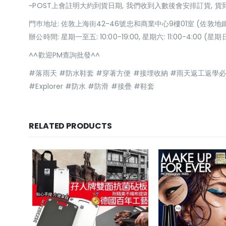
~POST上會註明大約到貨日期, 我們收到入數後會安排訂貨, 
門巿地址: 佐敦上海街42-46號忠和商業中心9樓01室 (佐敦地
辦公時間: 星期一至五: 10:00-19:00, 星期六: 11:00-4:00 
^^歡迎PM查詢批發^^
#落雨天 #防水鞋套 #穿著方便 #接埋收納 #雨天返工返學
#Explorer #防水 #防滑 #接疊 #鞋套
RELATED PRODUCTS