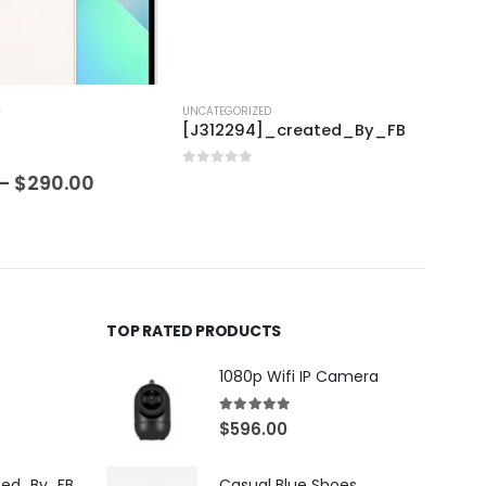
UNCATEGORIZED
UNCAT
[J312294]_created_By_FB
[X31
0
out of 5
0
out
–
$
290.00
TOP RATED PRODUCTS
1080p Wifi IP Camera
5.00
out of 5
$
596.00
ted_By_FB
Casual Blue Shoes