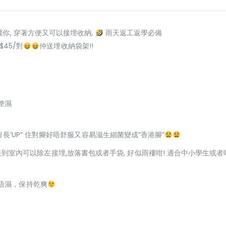
你, 穿著方便又可以接埋收納,
雨天返工返學必備
$45/對
仲送埋收納袋架!!
整濕
長‘UP” 住對腳好唔舒服又容易滋生細菌變成”香港腳”
方便, 去到室內可以除左接埋,放落書包或者手袋, 好似雨褸咁! 適合中小學生
唔濕，保持乾爽