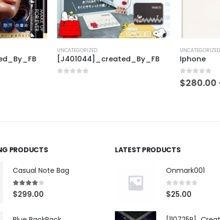
UNCATEGORIZED
UNCATEGORIZED
ed_By_FB
[J401044]_created_By_FB
Iphone
0
out of 5
0
out of 5
$
280.00
ING PRODUCTS
LATEST PRODUCTS
Casual Note Bag
Onmark001
4.00
out of 5
0
out of 5
$
299.00
$
25.00
Blue BackPack
[110725P]_Crea