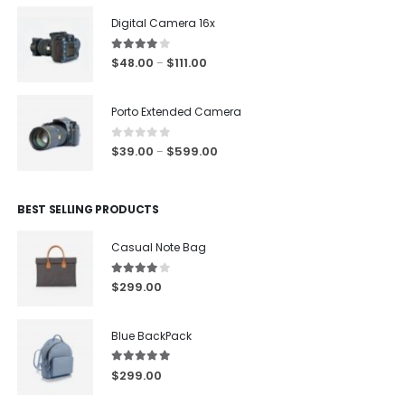
Digital Camera 16x
4.00
out of 5
$
48.00
$
111.00
–
Porto Extended Camera
0
out of 5
$
39.00
$
599.00
–
BEST SELLING PRODUCTS
Casual Note Bag
4.00
out of 5
$
299.00
Blue BackPack
5.00
out of 5
$
299.00