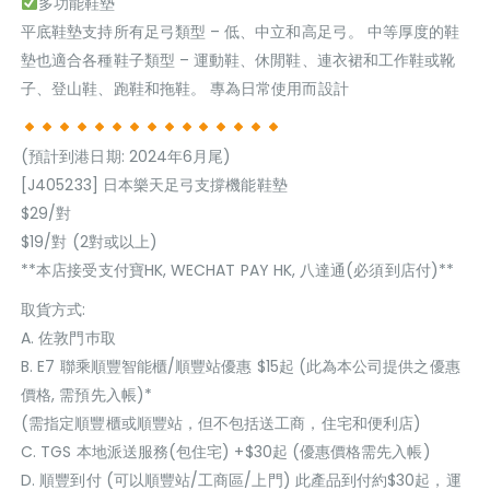
多功能鞋墊
平底鞋墊支持所有足弓類型 – 低、中立和高足弓。 中等厚度的鞋
墊也適合各種鞋子類型 – 運動鞋、休閒鞋、連衣裙和工作鞋或靴
子、登山鞋、跑鞋和拖鞋。 專為日常使用而設計
(預計到港日期: 2024年6月尾)
[J405233] 日本樂天足弓支撐機能鞋墊
$29/對
$19/對 (2對或以上)
**本店接受支付寶HK, WECHAT PAY HK, 八達通(必須到店付)**
取貨方式:
A. 佐敦門巿取
B. E7 聯乘順豐智能櫃/順豐站優惠 $15起 (此為本公司提供之優惠
價格, 需預先入帳)*
(需指定順豐櫃或順豐站，但不包括送工商，住宅和便利店)
C. TGS 本地派送服務(包住宅) +$30起 (優惠價格需先入帳)
D. 順豐到付 (可以順豐站/工商區/上門) 此產品到付約$30起，運