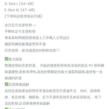
D. Size L (44-46)
E. Size XL (47-49)
(下單時請選擇喜好尺碼)
全日足弓支撐鞋墊
半剛性足弓支撐鞋墊
專為長時間喺堅硬表面上工作嘅人士而設計
腿部和腳部嚴重疲勞和不適
日常使用，提供適度的控制和支撐
最大緩衝
雙層坐墊給您更舒適。 升級的矯形鞋墊有新添加的前足 PU 墊和腳
跟凝膠墊,柔軟有彈性,為您的雙腳提供最大減震和緩衝,讓您每一步
都感到舒適
足部疼痛緩解
這些足底筋膜炎鞋墊非常適合輕度至中度扁平足、內向、蹠骨疼
痛、前足疼痛、腳跟刺、足弓不適和其他常見的足部狀況。 有了
這款鞋墊,足部疼痛將有效緩解