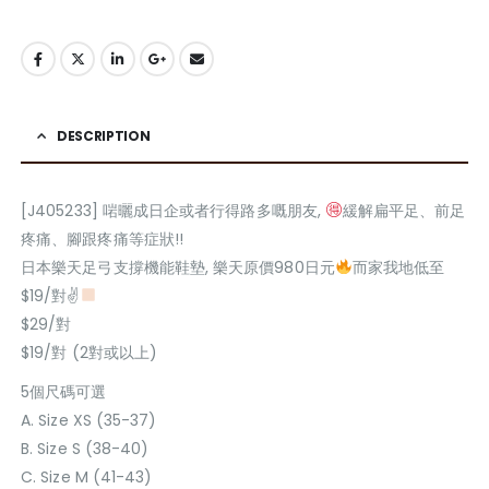
DESCRIPTION
[J405233] 啱曬成日企或者行得路多嘅朋友,
緩解扁平足、前足
疼痛、腳跟疼痛等症狀!!
日本樂天足弓支撐機能鞋墊, 樂天原價980日元
而家我地低至
$19/對✌
$29/對
$19/對 (2對或以上)
5個尺碼可選
A. Size XS (35-37)
B. Size S (38-40)
C. Size M (41-43)