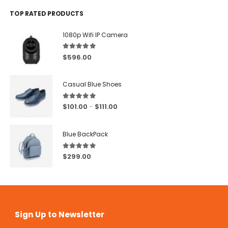
TOP RATED PRODUCTS
1080p Wifi IP Camera
5.00
out of 5
$
596.00
Casual Blue Shoes
5.00
out of 5
$
101.00
$
111.00
–
Blue BackPack
5.00
out of 5
$
299.00
Sign Up to Newsletter