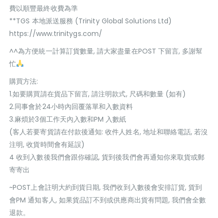
費以順豐最終收費為準
**TGS 本地派送服務 (Trinity Global Solutions Ltd)
https://www.trinitygs.com/
^^為方便統一計算訂貨數量, 請大家盡量在POST 下留言, 多謝幫
忙
購買方法:
1.如要購買請在貨品下留言, 請注明款式, 尺碼和數量 (如有)
2.同事會於24小時內回覆落單和入數資料
3.麻煩於3個工作天內入數和PM 入數紙
(客人若要寄貨請在付款後通知: 收件人姓名, 地址和聯絡電話, 若沒
注明, 收貨時間會有延誤)
4 收到入數後我們會跟你確認, 貨到後我們會再通知你來取貨或郵
寄寄出
~POST上會註明大約到貨日期, 我們收到入數後會安排訂貨, 貨到
會PM 通知客人, 如果貨品訂不到或供應商出貨有問題, 我們會全數
退款。