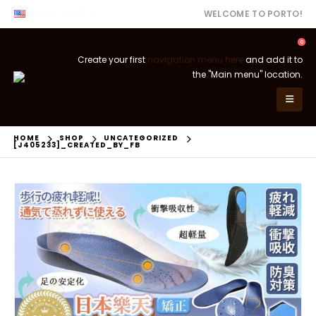
ENG
USD
WELCOME TO PORTO!
0
Create your first
navigation menu here
and add it to
the "Main menu" location.
HOME
SHOP
UNCATEGORIZED
[J405233]_CREATED_BY_FB