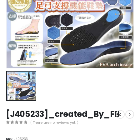
[J405233]_created_By_FB
( There are no reviews yet. )
0
out of 5
SKU:
J405233