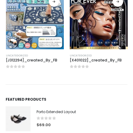
UNCATEGORIZED
UNCATEGORIZED
[J312294]_created_By_FB
[X401022]_created_By_FB
0
out of 5
0
out of 5
FEATURED PRODUCTS
Porto Extended Layout
0
out of 5
$
69.00