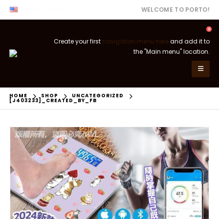
ENG
USD
WELCOME TO PORTO!
0
Create your first
navigation menu here
and add it to
the "Main menu" location.
HOME
SHOP
UNCATEGORIZED
[J403233]_CREATED_BY_FB