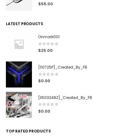
4.00
out of 5
$
55.00
LATEST PRODUCTS
Onmark001
0
out of 5
$
25.00
[110725P]_Created_By_FB
0
out of 5
$
0.00
[X503248Z]_Created_By_FB
0
out of 5
$
0.00
TOP RATED PRODUCTS