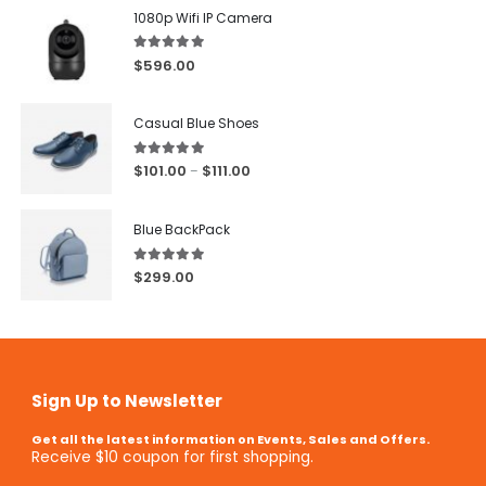
1080p Wifi IP Camera
5.00
out of 5
$
596.00
Casual Blue Shoes
5.00
out of 5
$
101.00
$
111.00
–
Blue BackPack
5.00
out of 5
$
299.00
Sign Up to Newsletter
Get all the latest information on Events, Sales and Offers.
Receive $10 coupon for first shopping.