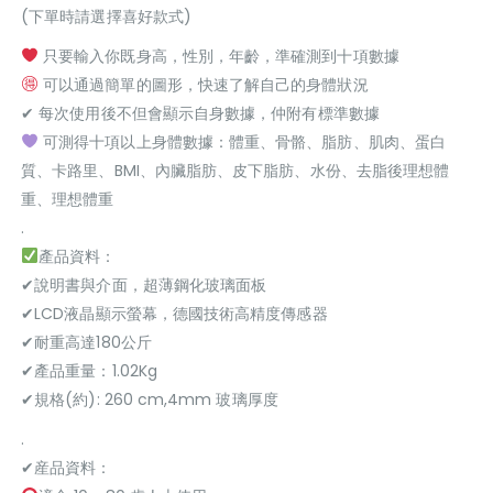
(下單時請選擇喜好款式)
只要輸入你既身高，性別，年齡，準確測到十項數據
可以通過簡單的圖形，快速了解自己的身體狀況
✔ 每次使用後不但會顯示自身數據，仲附有標準數據
可測得十項以上身體數據：體重、骨骼、脂肪、肌肉、蛋白
質、卡路里、BMI、內臟脂肪、皮下脂肪、水份、去脂後理想體
重、理想體重
.
產品資料：
✔說明書與介面，超薄鋼化玻璃面板
✔LCD液晶顯示螢幕，德國技術高精度傳感器
✔耐重高達180公斤
✔產品重量：1.02Kg
✔規格(約): 260 cm,4mm 玻璃厚度
.
✔産品資料：