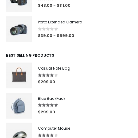
4.00
out of 5
$
48.00
$
111.00
–
Porto Extended Camera
0
out of 5
$
39.00
$
599.00
–
BEST SELLING PRODUCTS
Casual Note Bag
4.00
out of 5
$
299.00
Blue BackPack
5.00
out of 5
$
299.00
Computer Mouse