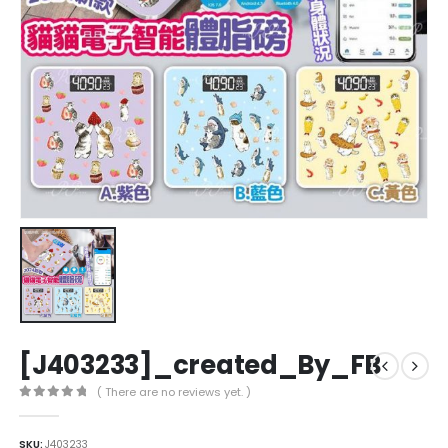
[J403233]_created_By_FB
( There are no reviews yet. )
0
out of 5
SKU:
J403233