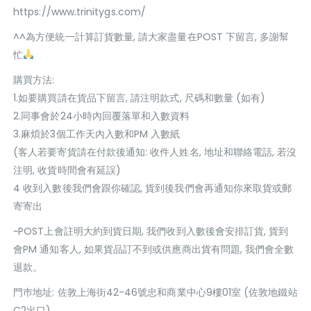
https://www.trinitygs.com/
^^為方便統一計算訂貨數量, 請大家盡量在POST 下留言, 多謝幫
忙
購買方法:
1.如要購買請在貨品下留言, 請注明款式, 尺碼和數量 (如有)
2.同事會於24小時內回覆落單和入數資料
3.麻煩於3個工作天內入數和PM 入數紙
(客人若要寄貨請在付款後通知: 收件人姓名, 地址和聯絡電話, 若沒
注明, 收貨時間會有延誤)
4 收到入數後我們會跟你確認, 貨到後我們會再通知你來取貨或郵
寄寄出
~POST上會註明大約到貨日期, 我們收到入數後會安排訂貨, 貨到
會PM 通知客人, 如果貨品訂不到或供應商出貨有問題, 我們會全數
退款。
門巿地址: 佐敦上海街42-46號忠和商業中心9樓01室 (佐敦地鐵站
C2出口)