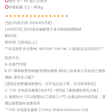
適合 10 ~ 80 歲人士使用
秤重範圍: 0.2 ~ 180kg
(預計到港日期: 2024年5月尾)
[J403233] 2024新款貓貓電子多功能智能體脂磅
$69/部
$59/部 (2部或以上)
**本店接受支付寶HK, WECHAT PAY HK, 八達通(必須到店付)**
取貨方式:
A. 佐敦門巿取
B. E7 聯乘順豐智能櫃/順豐站優惠 $15起 (此為本公司提供之優惠
價格, 需預先入帳)*
(需指定順豐櫃或順豐站，但不包括送工商，住宅和便利店)
C. TGS 本地派送服務(包住宅) +$30起 (優惠價格需先入帳)
D. 順豐到付 (可以順豐站/工商區/上門) 此產品到付約$30起，運
費以順豐最終收費為準
**TGS 本地派送服務 (Trinity Global Solutions Ltd)