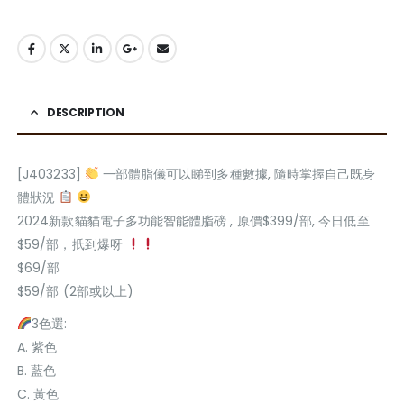
DESCRIPTION
[J403233]
一部體脂儀可以睇到多種數據, 隨時掌握自己既身
體狀況
2024新款貓貓電子多功能智能體脂磅 , 原價$399/部, 今日低至
$59/部，扺到爆呀
$69/部
$59/部 (2部或以上)
3色選:
A. 紫色
B. 藍色
C. 黃色