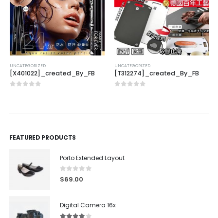
UNCATEGORIZED
UNCATEGORIZED
[X401022]_created_By_FB
[T312274]_created_By_FB
0
out of 5
0
out of 5
FEATURED PRODUCTS
Porto Extended Layout
0
out of 5
$
69.00
Digital Camera 16x