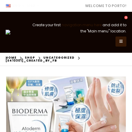
ENG
USD
WELCOME TO PORTO!
0
Create your first
navigation menu here
and add it to
the "Main menu" location.
HOME
SHOP
UNCATEGORIZED
[E410301]_CREATED_BY_FB