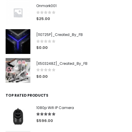
Onmark001
0
out of 5
$
25.00
[110725P]_Created_By_FB
0
out of 5
$
0.00
[X503248Z]_Created_By_FB
0
out of 5
$
0.00
TOP RATED PRODUCTS
1080p Wifi IP Camera
5.00
out of 5
$
596.00