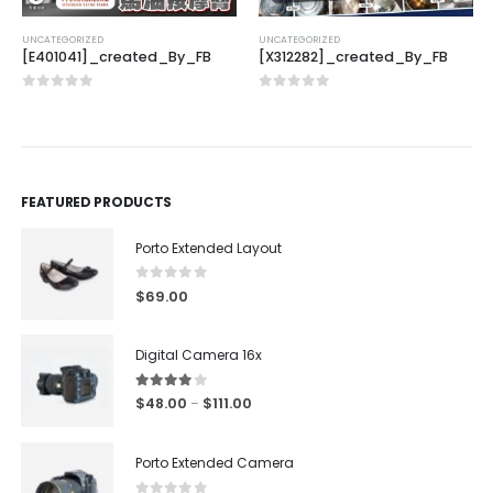
UNCATEGORIZED
UNCATEGORIZED
[E401041]_created_By_FB
[X312282]_created_By_FB
0
out of 5
0
out of 5
FEATURED PRODUCTS
Porto Extended Layout
0
out of 5
$
69.00
Digital Camera 16x
4.00
out of 5
$
48.00
$
111.00
–
Porto Extended Camera