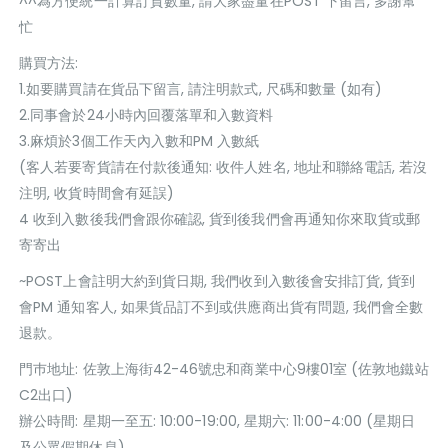
^^為方便統一計算訂貨數量, 請大家盡量在POST 下留言, 多謝幫
忙
購買方法:
1.如要購買請在貨品下留言, 請注明款式, 尺碼和數量 (如有)
2.同事會於24小時內回覆落單和入數資料
3.麻煩於3個工作天內入數和PM 入數紙
(客人若要寄貨請在付款後通知: 收件人姓名, 地址和聯絡電話, 若沒
注明, 收貨時間會有延誤)
4 收到入數後我們會跟你確認, 貨到後我們會再通知你來取貨或郵
寄寄出
~POST上會註明大約到貨日期, 我們收到入數後會安排訂貨, 貨到
會PM 通知客人, 如果貨品訂不到或供應商出貨有問題, 我們會全數
退款。
門巿地址: 佐敦上海街42-46號忠和商業中心9樓01室 (佐敦地鐵站
C2出口)
辦公時間: 星期一至五: 10:00-19:00, 星期六: 11:00-4:00 (星期日
及公眾假期休息)