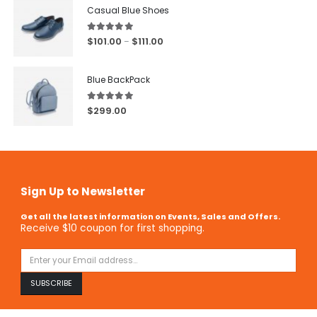
Casual Blue Shoes
5.00
out of 5
$
101.00
$
111.00
–
Blue BackPack
5.00
out of 5
$
299.00
Sign Up to Newsletter
Get all the latest information on Events, Sales and Offers.
Receive $10 coupon for first shopping.