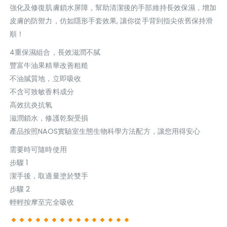
強化及修復肌膚鎖水屏障，幫助清潔後的手部維持長效保濕，增加
皮膚的防禦力，仿如隱形手套效果, 讓你從手背到指尖依舊保持滑
順！
4重保濕組合，長效滋潤不膩
豐富牛油果精華改善粗糙
不油膩質地，立即吸收
不含可致敏香料成分
高效抗炎抗氧
滋潤鎖水，修護乾裂受損
產品按照NAOS實驗室生態生物科學方法配方，讓您用得安心
需要時可隨時使用
步驟 1
潔手後，取適量塗於雙手
步驟 2
輕輕按摩至完全吸收