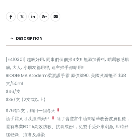
DESCRIPTION
[E410301] 超級好用, 同事們個個掃4支!! 無添加香料, 啱曬敏感肌
膚, 大人, 小朋友都用得, 連主婦手都啱用!!
BIODERMA Atoderm柔潤護手霜 原價$190, 美國激減抵至 $38
支/50ml
$46/支
$38/支 (2支或以上)
$76有2支，夠用一個冬天
護手霜又可以滋潤美甲
除了含豐富牛油果精華改善皮膚粗糙，
還有專業EDTA高效防敏、抗氧成份1，免雙手受外來刺激, 即時舒
緩乾燥、痕癢及繃緊