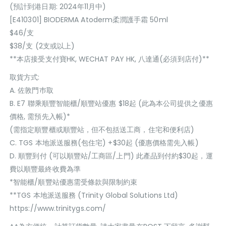
(預計到港日期: 2024年11月中)
[E410301] BIODERMA Atoderm柔潤護手霜 50ml
$46/支
$38/支 (2支或以上)
**本店接受支付寶HK, WECHAT PAY HK, 八達通(必須到店付)**
取貨方式:
A. 佐敦門巿取
B. E7 聯乘順豐智能櫃/順豐站優惠 $18起 (此為本公司提供之優惠
價格, 需預先入帳)*
(需指定順豐櫃或順豐站，但不包括送工商，住宅和便利店)
C. TGS 本地派送服務(包住宅) +$30起 (優惠價格需先入帳)
D. 順豐到付 (可以順豐站/工商區/上門) 此產品到付約$30起，運
費以順豐最終收費為準
*智能櫃/順豐站優惠需受條款與限制約束
**TGS 本地派送服務 (Trinity Global Solutions Ltd)
https://www.trinitygs.com/