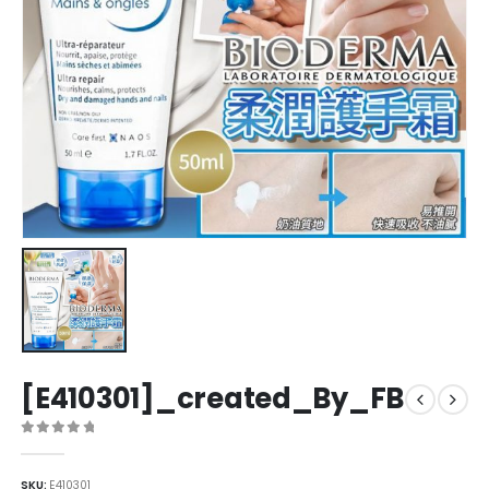
[E410301]_created_By_FB
0
out of 5
SKU:
E410301