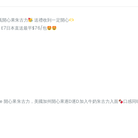
食既開心果朱古力
送禮收到一定開心
, E7日本直送最平$76/包
yce 開心果朱古力，美國加州開心果逐D逐D加入牛奶朱古力入面
口感同