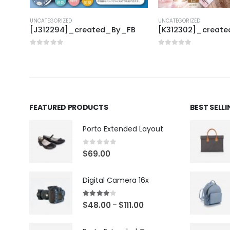
UNCATEGORIZED
UNCATEGORIZED
FB
[J312294]_created_By_FB
[K312302]_creat
0
out of 5
0
out of 5
FEATURED PRODUCTS
BEST SELL
Porto Extended Layout
0
out of 5
$
69.00
Digital Camera 16x
4.00
out of 5
$
48.00
$
111.00
–