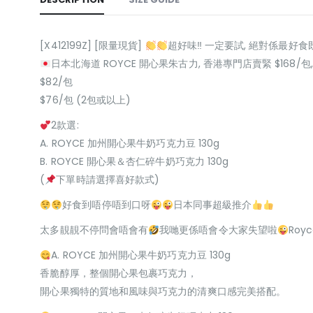
[X412199Z] [限量現貨]
超好味‼ 一定要試, 絕對係最好
日本北海道 ROYCE 開心果朱古力, 香港專門店賣緊 $168/包
$82/包
$76/包 (2包或以上)
2款選:
A. ROYCE 加州開心果牛奶巧克力豆 130g
B. ROYCE 開心果＆杏仁碎牛奶巧克力 130g
(
下單時請選擇喜好款式)
好食到唔停唔到口呀
日本同事超級推介
太多靚靚不停問會唔會有
我哋更係唔會令大家失望啦
Ro
A. ROYCE 加州開心果牛奶巧克力豆 130g
香脆醇厚，整個開心果包裹巧克力，
開心果獨特的質地和風味與巧克力的清爽口感完美搭配。