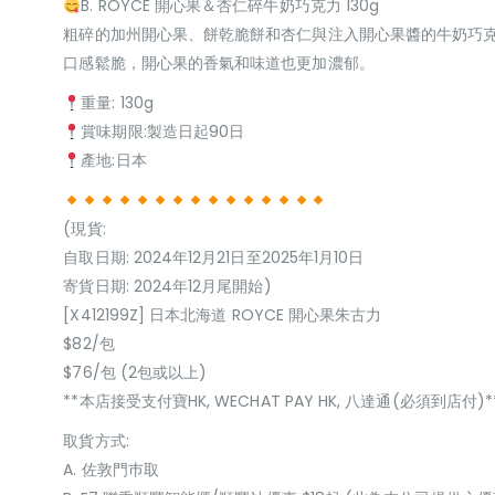
B. ROYCE 開心果＆杏仁碎牛奶巧克力 130g
粗碎的加州開心果、餅乾脆餅和杏仁與注入開心果醬的牛奶巧
口感鬆脆，開心果的香氣和味道也更加濃郁。
重量: 130g
賞味期限:製造日起90日
產地:日本
(現貨:
自取日期: 2024年12月21日至2025年1月10日
寄貨日期: 2024年12月尾開始)
[X412199Z] 日本北海道 ROYCE 開心果朱古力
$82/包
$76/包 (2包或以上)
**本店接受支付寶HK, WECHAT PAY HK, 八達通(必須到店付)*
取貨方式:
A. 佐敦門巿取