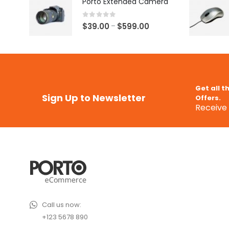
Porto Extended Camera
0
out of 5
$
39.00
$
599.00
–
Get all t
Sign Up to Newsletter
Offers.
Receive 
Call us now:
+123 5678 890