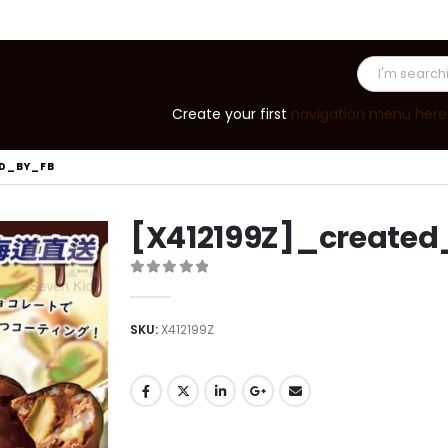
Create your first
navigation menu here
ED_BY_FB
[X412199Z]_create
0
out of 5
SKU:
X412199Z