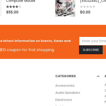
Computer Mouse
4.00
out of 5
0
out of 5
$
55.00
$
0.00
he latest information on Events, Sales and
$10 coupon for first shopping.
CATEGORIES
Accessories
Audio Speakers
Electronics