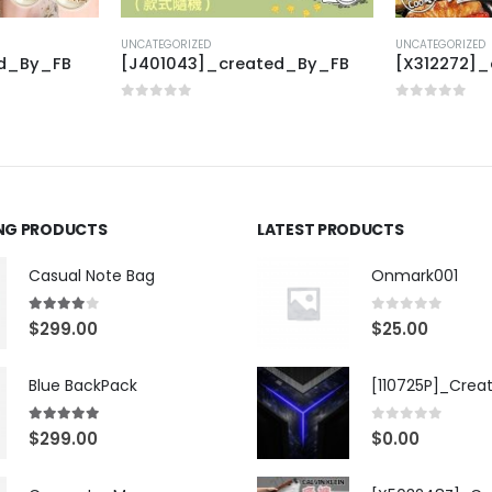
UNCATEGORIZED
UNCATEGORIZED
ed_By_FB
[J401043]_created_By_FB
[X312272]
0
out of 5
0
out of 5
ING PRODUCTS
LATEST PRODUCTS
Casual Note Bag
Onmark001
4.00
out of 5
0
out of 5
$
299.00
$
25.00
Blue BackPack
[110725P]_Crea
5.00
out of 5
0
out of 5
$
299.00
$
0.00