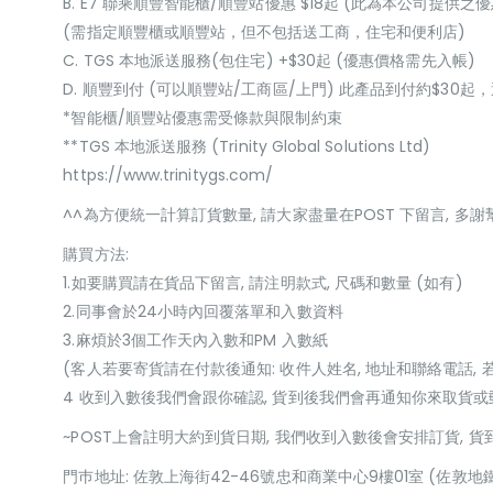
B. E7 聯乘順豐智能櫃/順豐站優惠 $18起 (此為本公司提供之優
(需指定順豐櫃或順豐站，但不包括送工商，住宅和便利店)
C. TGS 本地派送服務(包住宅) +$30起 (優惠價格需先入帳)
D. 順豐到付 (可以順豐站/工商區/上門) 此產品到付約$30
*智能櫃/順豐站優惠需受條款與限制約束
**TGS 本地派送服務 (Trinity Global Solutions Ltd)
https://www.trinitygs.com/
^^為方便統一計算訂貨數量, 請大家盡量在POST 下留言, 多謝
購買方法:
1.如要購買請在貨品下留言, 請注明款式, 尺碼和數量 (如有)
2.同事會於24小時內回覆落單和入數資料
3.麻煩於3個工作天內入數和PM 入數紙
(客人若要寄貨請在付款後通知: 收件人姓名, 地址和聯絡電話, 
4 收到入數後我們會跟你確認, 貨到後我們會再通知你來取貨
~POST上會註明大約到貨日期, 我們收到入數後會安排訂貨, 
門巿地址: 佐敦上海街42-46號忠和商業中心9樓01室 (佐敦地