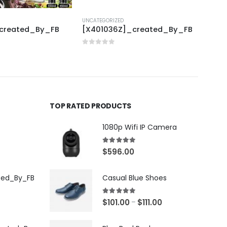
UNCATEGORIZED
UNCAT
_created_By_FB
[X401036Z]_created_By_FB
[J31
0
out of 5
0
out
TOP RATED PRODUCTS
1080p Wifi IP Camera
5.00
out of 5
$
596.00
ted_By_FB
Casual Blue Shoes
5.00
out of 5
$
101.00
$
111.00
–