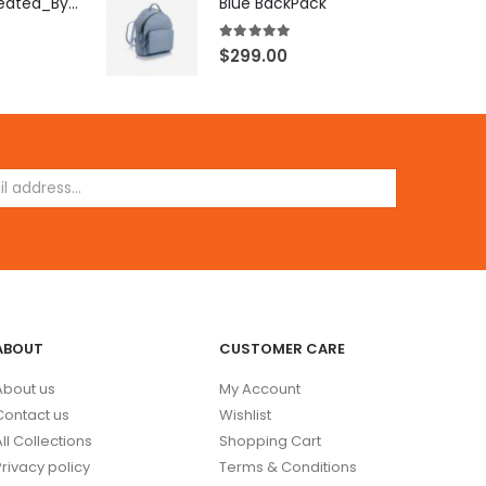
[X503248Z]_Created_By_FB
Blue BackPack
5.00
out of 5
$
299.00
ABOUT
CUSTOMER CARE
About us
My Account
Contact us
Wishlist
All Collections
Shopping Cart
Privacy policy
Terms & Conditions