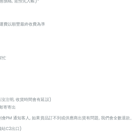
惠價格, 需預先入帳)*
起，運費以順豐最終收費為準
幫忙
若沒注明, 收貨時間會有延誤)
或郵寄寄出
貨到會PM 通知客人, 如果貨品訂不到或供應商出貨有問題, 我們會全數退款
鐵站C2出口)