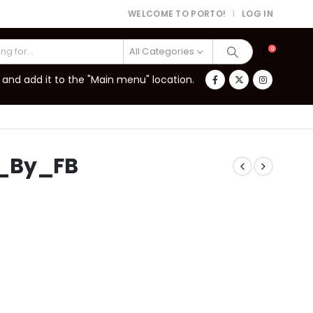
WELCOME TO PORTO!
LOG IN
|
All Categories
0
and add it to the "Main menu" location.
d_By_FB