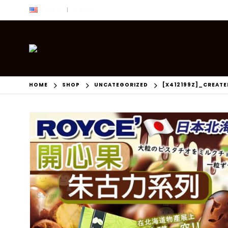
ENG
USD
|
HOME
SHOP
UNCATEGORIZED
[X412199Z]_CREAT