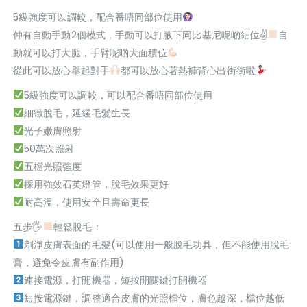
5級強度可以調較，配合番唔同部位使用
仲有自動手動2個模式，手動可以打腋下同比基尼呢啲細位✌
自
動就可以打大腿，手臂呢啲大面積位
從此可以放心舉起對手
都可以放心著熱褲背心出街街啦
5級強度可以調較，可以配合番唔同部位使用
細緻脫毛，延緩毛髮生長
光子嫩膚照射
50萬次照射
五檔光照強度
採用強效石英燈管，脫毛效果更好
耐高溫，使用安全且壽命更長
五步🖐
輕鬆脫毛：
剃淨皮膚表面的毛髮(可以使用一般脫毛功具，但不能使用脫毛
膏，避免令皮膚有副作用)
連接電源，打開機器，短按開關鍵打開機器
短按電源鍵，調整適合皮膚的光照檔位，膚色越深，檔位越低