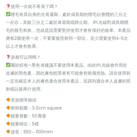
使用一次就不再長了嗎？
體毛有其自身的生長週期，處於成長期的體毛佔整體的三分之
一左右，其餘三分之二處於衰退期或靜止期。 IPL光線對成長期體
毛的脫毛有效，也就是說需要堅持使用才會有很好的效果。本產品
應每2週使用一次，不要重複照射同一部位，至少需要使用4~5次
以上才會有效果。
誰都可以用嗎？
屬於棕色—黑色者建議不要使用本產品。由於IPL光線會作用於
皮膚的黑色素，因此膚色較黑者有可能會有燒傷危險。請在使用前
一定先確定本人的膚色適合使用本產品，並調到適合本人皮膚的照
射檔以後再行使用。
英規標準插頭
射程範圍：3.0cm square
能量發數：50萬發
能量檔位：5檔
波長：550～1100mm