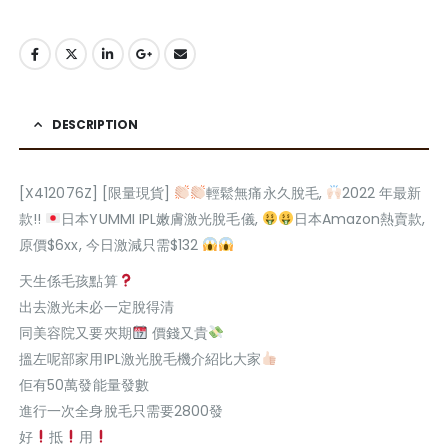
DESCRIPTION
[X412076Z] [限量現貨]
輕鬆無痛永久脫毛,
2022 年最新
款!!
日本YUMMI IPL嫩膚激光脫毛儀,
日本Amazon熱賣款,
原價$6xx, 今日激減只需$132
天生係毛孩點算
出去激光未必一定脫得清
同美容院又要夾期
價錢又貴
搵左呢部家用IPL激光脫毛機介紹比大家
佢有50萬發能量發數
進行一次全身脫毛只需要2800發
好
抵
用