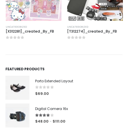
UNCATEGORIZED
UNCATEGORIZED
[X312281]_created_By_FB
[T312274]_created_By_FB
0
out of 5
0
out of 5
FEATURED PRODUCTS
Porto Extended Layout
0
out of 5
$
69.00
Digital Camera 16x
4.00
out of 5
$
48.00
$
111.00
–