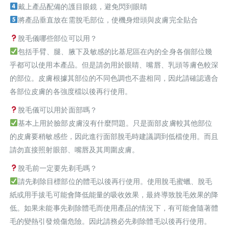
戴上產品配備的護目眼鏡，避免閃到眼睛
將產品垂直放在需脫毛部位，使機身燈頭與皮膚完全貼合
脫毛儀哪些部位可以用？
包括手臂、腿、腋下及敏感的比基尼區在內的全身各個部位幾
乎都可以使用本產品。但是請勿用於眼睛、嘴唇、乳頭等膚色較深
的部位。皮膚根據其部位的不同色調也不盡相同，因此請確認適合
各部位皮膚的各強度檔以後再行使用。
脫毛儀可以用於面部嗎？
基本上用於臉部皮膚沒有什麼問題。只是面部皮膚較其他部位
的皮膚要稍敏感些，因此進行面部脫毛時建議調到低檔使用。而且
請勿直接照射眼部、嘴唇及其周圍皮膚。
脫毛前一定要先剃毛嗎？
請先剃除目標部位的體毛以後再行使用。使用脫毛蜜蠟、脫毛
紙或用手拔毛可能會降低能量的吸收效果，最終導致脫毛效果的降
低。如果未能事先剃除體毛而使用產品的情況下，有可能會隨著體
毛的變熱引發燒傷危險。因此請務必先剃除體毛以後再行使用。