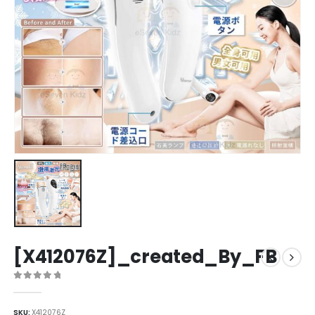
[X412076Z]_created_By_FB
0
out of 5
SKU:
X412076Z