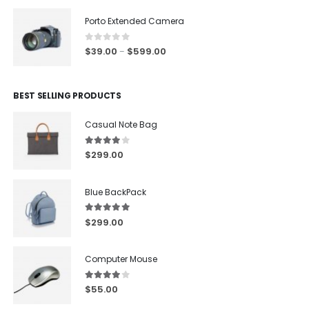
Porto Extended Camera
0
out of 5
$
39.00
$
599.00
–
BEST SELLING PRODUCTS
Casual Note Bag
4.00
out of 5
$
299.00
Blue BackPack
5.00
out of 5
$
299.00
Computer Mouse
4.00
out of 5
$
55.00