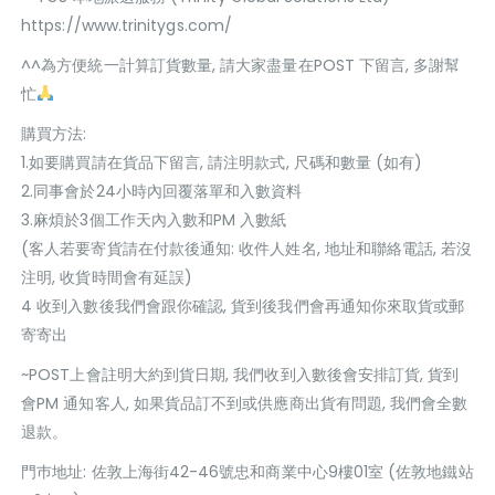
https://www.trinitygs.com/
^^為方便統一計算訂貨數量, 請大家盡量在POST 下留言, 多謝幫
忙
購買方法:
1.如要購買請在貨品下留言, 請注明款式, 尺碼和數量 (如有)
2.同事會於24小時內回覆落單和入數資料
3.麻煩於3個工作天內入數和PM 入數紙
(客人若要寄貨請在付款後通知: 收件人姓名, 地址和聯絡電話, 若沒
注明, 收貨時間會有延誤)
4 收到入數後我們會跟你確認, 貨到後我們會再通知你來取貨或郵
寄寄出
~POST上會註明大約到貨日期, 我們收到入數後會安排訂貨, 貨到
會PM 通知客人, 如果貨品訂不到或供應商出貨有問題, 我們會全數
退款。
門巿地址: 佐敦上海街42-46號忠和商業中心9樓01室 (佐敦地鐵站