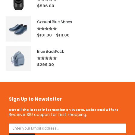
5.00
out of 5
$
596.00
Casual Blue Shoes
5.00
out of 5
$
101.00
$
111.00
–
Blue BackPack
5.00
out of 5
$
299.00
Sign Up to Newsletter
Get all the latest information on Events, Sales and Offers.
Receive $10 coupon for first shopping.