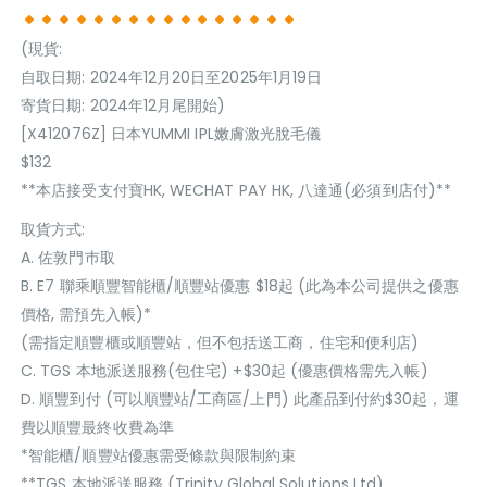
(現貨:
自取日期: 2024年12月20日至2025年1月19日
寄貨日期: 2024年12月尾開始)
[X412076Z] 日本YUMMI IPL嫩膚激光脫毛儀
$132
**本店接受支付寶HK, WECHAT PAY HK, 八達通(必須到店付)**
取貨方式:
A. 佐敦門巿取
B. E7 聯乘順豐智能櫃/順豐站優惠 $18起 (此為本公司提供之優惠
價格, 需預先入帳)*
(需指定順豐櫃或順豐站，但不包括送工商，住宅和便利店)
C. TGS 本地派送服務(包住宅) +$30起 (優惠價格需先入帳)
D. 順豐到付 (可以順豐站/工商區/上門) 此產品到付約$30起，運
費以順豐最終收費為準
*智能櫃/順豐站優惠需受條款與限制約束
**TGS 本地派送服務 (Trinity Global Solutions Ltd)