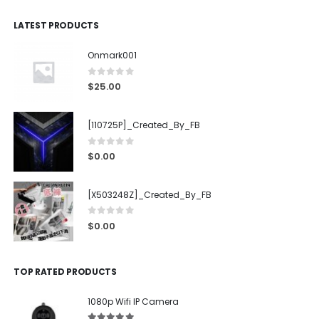
LATEST PRODUCTS
Onmark001
0
out of 5
$
25.00
[110725P]_Created_By_FB
0
out of 5
$
0.00
[X503248Z]_Created_By_FB
0
out of 5
$
0.00
TOP RATED PRODUCTS
1080p Wifi IP Camera