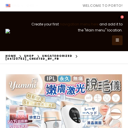
ENG
USD
WELCOME TO PORTO!
0
Create your first
navigation menu here
and add it to
the "Main menu" location.
HOME
SHOP
UNCATEGORIZED
[X412076Z]_CREATED_BY_FB