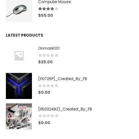
Computer Mouse
4.00
out of 5
$
55.00
LATEST PRODUCTS
Onmark001
0
out of 5
$
25.00
[110725P]_Created_By_FB
0
out of 5
$
0.00
[X503248Z]_Created_By_FB
0
out of 5
$
0.00