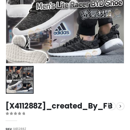
[X411288Z]_created_By_FB
0
out of 5
SKU:
X411288Z