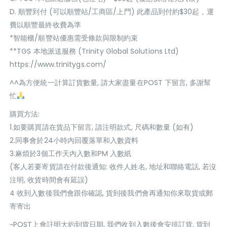
D. 順豐到付 (可以順豐站/工商區/上門) 此產品到付約$30起，運
費以順豐最終收費為準
*智能櫃/順豐站優惠需受條款與限制約束
**TGS 本地派送服務 (Trinity Global Solutions Ltd)
https://www.trinitygs.com/
^^為方便統一計算訂貨數量, 請大家盡量在POST 下留言, 多謝幫
忙
購買方法:
1.如要購買請在貨品下留言, 請注明款式, 尺碼和數量 (如有)
2.同事會於24小時內回覆落單和入數資料
3.麻煩於3個工作天內入數和PM 入數紙
(客人若要寄貨請在付款後通知: 收件人姓名, 地址和聯絡電話, 若沒
注明, 收貨時間會有延誤)
4 收到入數後我們會跟你確認, 貨到後我們會再通知你來取貨或郵
寄寄出
~POST上會註明大約到貨日期, 我們收到入數後會安排訂貨, 貨到