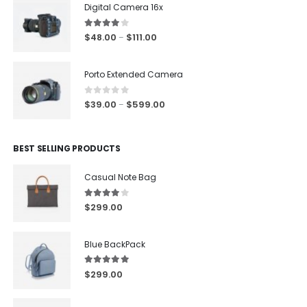
Digital Camera 16x
4.00
out of 5
$
48.00
$
111.00
–
Porto Extended Camera
0
out of 5
$
39.00
$
599.00
–
BEST SELLING PRODUCTS
Casual Note Bag
4.00
out of 5
$
299.00
Blue BackPack
5.00
out of 5
$
299.00