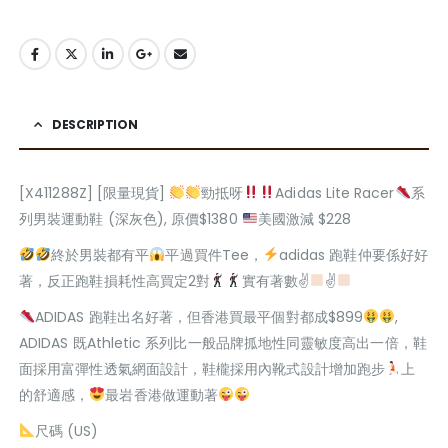
DESCRIPTION
[X411288Z] [限量現貨]
勁抵呀
Adidas Lite Racer
系
列男裝運動鞋 (深灰色), 原價$1380
美國激減 $228
終於男裝都有平
平過買件Tee，
adidas 跑鞋仲要係好好
著，反正跑鞋損耗性高買定2對
實有著數✌
✌
ADIDAS 跑鞋出名好著，但香港買最平個對都成$899
,
ADIDAS 既Athletic 系列比一般品牌㧓地性同靈敏度高出一倍，鞋
面採用富彈性透氣網面設計，鞋櫳採用內靴式設計增加跑步
上
的舒適感，
最岩香港做運動著
尺碼 (US)