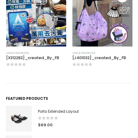
UNCATEGORIZED
UNCATEGORIZED
[X312282]_created_By_FB
[J401032]_created_By_FB
0
out of 5
0
out of 5
FEATURED PRODUCTS
Porto Extended Layout
0
out of 5
$
69.00