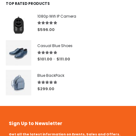
TOP RATED PRODUCTS
1080p Wifi IP Camera
5.00
out of 5
$
596.00
Casual Blue Shoes
5.00
out of 5
$
101.00
$
111.00
–
Blue BackPack
5.00
out of 5
$
299.00
Sign Up to Newsletter
Get all the latest information on Events, Sales and Offers.