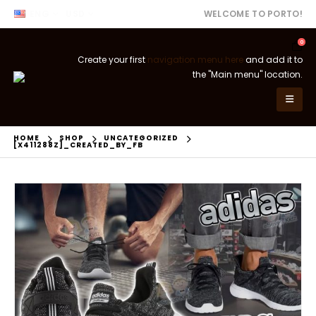
ENG
USD
WELCOME TO PORTO!
0
Create your first
navigation menu here
and add it to
the "Main menu" location.
HOME
SHOP
UNCATEGORIZED
[X411288Z]_CREATED_BY_FB