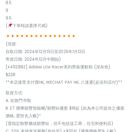
8.5
9
9.5
(
下單時請選擇尺碼)
(現貨:
自取日期: 2024年12月13日至2025年1月12日
寄貨日期: 2024年12月中開始)
[X411288Z] Adidas Lite Racer系列男裝運動鞋 (深灰色)
$228
**本店接受支付寶HK, WECHAT PAY HK, 八達通(必須到店付)**
取貨方式:
A. 佐敦門巿取
B. E7 聯乘順豐智能櫃/順豐站優惠 $18起 (此為本公司提供之優惠
價格, 需預先入帳)*
(需指定順豐櫃或順豐站，但不包括送工商，住宅和便利店)
C. TGS 本地派送服務(包住宅) +$30起 (優惠價格需先入帳)