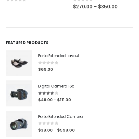
0
out of 5
0
out of 5
$
270.00
–
$
350.00
FEATURED PRODUCTS
Porto Extended Layout
0
out of 5
$
69.00
Digital Camera 16x
4.00
out of 5
$
48.00
$
111.00
–
Porto Extended Camera
0
out of 5
$
39.00
$
599.00
–