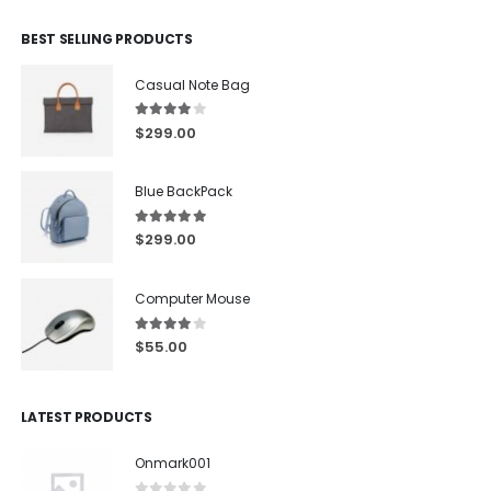
BEST SELLING PRODUCTS
Casual Note Bag
4.00
out of 5
$
299.00
Blue BackPack
5.00
out of 5
$
299.00
Computer Mouse
4.00
out of 5
$
55.00
LATEST PRODUCTS
Onmark001