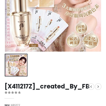
[X411217Z]_created_By_FB
0
out of 5
SKU:
X411217Z