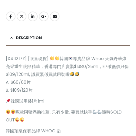
DESCRIPTION
[X411217Z] [限量現貨]
韓國
專貴品牌 Whoo 天氣丹華炫
亮采重生眼部精華，香港專門店賣緊$1380/25ml，E7破低價只係
$109/120ml, 識買緊係買試用裝啦
A. $60/60片
B. $109/120片
韓國試用裝1片1ml
呢款阿猪媽勁推薦, 只有少量, 要買就快手
隨時SOLD
OUT
韓國頂級保養品牌 WHOO 后