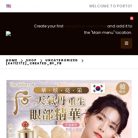
ENG
USD
WELCOME TO PORTO!
0
Create your first
navigation menu here
and add it to
the "Main menu" location.
HOME
SHOP
UNCATEGORIZED
[X411217Z]_CREATED_BY_FB