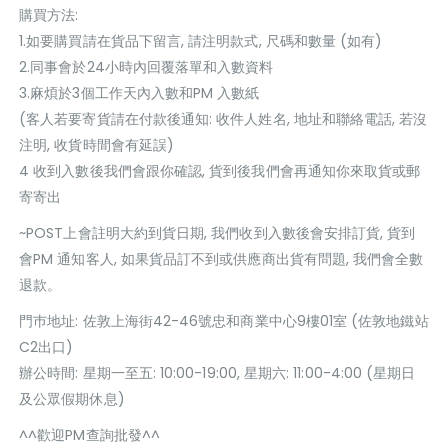
購買方法:
1.如要購買請在貨品下留言, 請注明款式, 尺碼和數量 (如有)
2.同事會於24小時內回覆落單和入數資料
3.麻煩於3個工作天內入數和PM 入數紙
(客人若要寄貨請在付款後通知: 收件人姓名, 地址和聯絡電話, 若沒
注明, 收貨時間會有延誤)
4 收到入數後我們會跟你確認, 貨到後我們會再通知你來取貨或郵
寄寄出
~POST上會註明大約到貨日期, 我們收到入數後會安排訂貨, 貨到
會PM 通知客人, 如果貨品訂不到或供應商出貨有問題, 我們會全數
退款。
門巿地址: 佐敦上海街42-46號忠和商業中心9樓01室 (佐敦地鐵站
C2出口)
辦公時間: 星期一至五: 10:00-19:00, 星期六: 11:00-4:00 (星期日
及公眾假期休息)
^^歡迎PM查詢批發^^