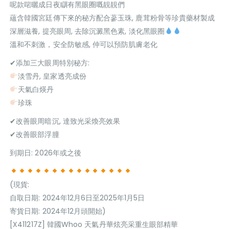
呢款啱曬成日夜瞓有黑眼圈嘅靚靚們
蘊含韓國宮廷傳下來的秘方配合蔘玉珠, 鹿茸粉骨等珍貴藥材製成
深層滋養, 提亮眼周, 去除沉澱黑色素, 淡化黑眼圈
溫和不刺激，安全防敏感, 仲可以預防肌膚老化
✔添加三大眼周特別秘方:
淡雪丹, 皇家透亮成份
天氣白煐丹
珍珠
✔改善眼周暗沉, 達致光采煥亮效果
✔改善眼部浮朣
到期日: 2026年或之後
(現貨:
自取日期: 2024年12月6日至2025年1月5日
寄貨日期: 2024年12月頭開始)
[X411217Z] 韓國Whoo 天氣丹華炫亮采重生眼部精華