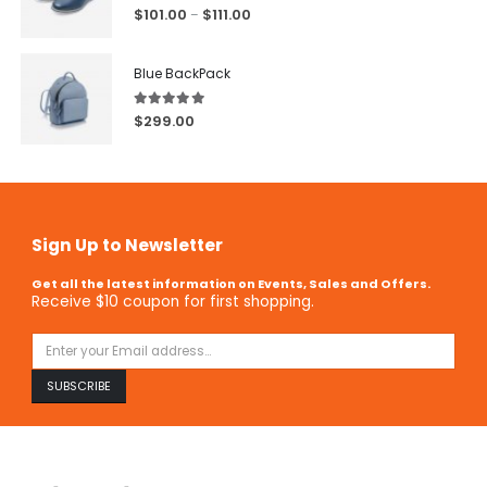
5.00
out of 5
$
101.00
$
111.00
–
Blue BackPack
5.00
out of 5
$
299.00
Sign Up to Newsletter
Get all the latest information on Events, Sales and Offers.
Receive $10 coupon for first shopping.