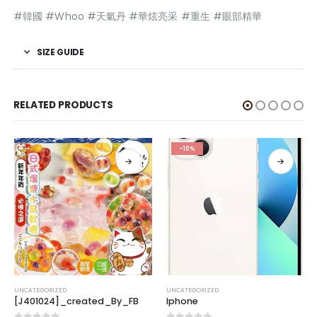
#韓國 #Whoo #天氣丹 #華炫亮采 #重生 #眼部精華
SIZE GUIDE
RELATED PRODUCTS
-10%
UNCATEGORIZED
UNCATEGORIZED
[J401024]_created_By_FB
Iphone