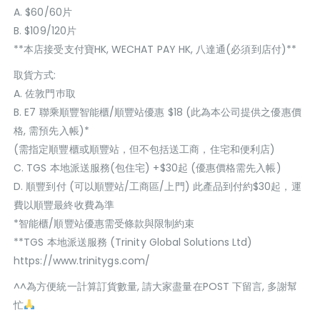
A. $60/60片
B. $109/120片
**本店接受支付寶HK, WECHAT PAY HK, 八達通(必須到店付)**
取貨方式:
A. 佐敦門巿取
B. E7 聯乘順豐智能櫃/順豐站優惠 $18 (此為本公司提供之優惠價
格, 需預先入帳)*
(需指定順豐櫃或順豐站，但不包括送工商，住宅和便利店)
C. TGS 本地派送服務(包住宅) +$30起 (優惠價格需先入帳)
D. 順豐到付 (可以順豐站/工商區/上門) 此產品到付約$30起，運
費以順豐最終收費為準
*智能櫃/順豐站優惠需受條款與限制約束
**TGS 本地派送服務 (Trinity Global Solutions Ltd)
https://www.trinitygs.com/
^^為方便統一計算訂貨數量, 請大家盡量在POST 下留言, 多謝幫
忙