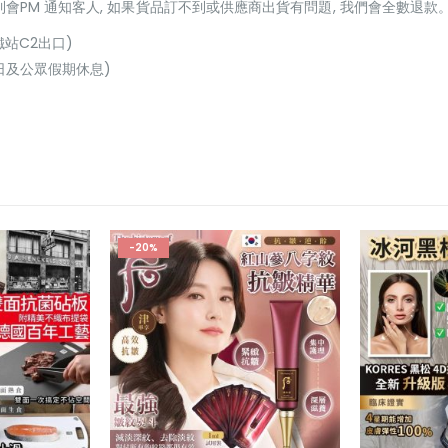
貨到會PM 通知客人, 如果貨品訂不到或供應商出貨有問題, 我們會全數退款
鐵站C2出口)
(星期日及公眾假期休息)
-20%