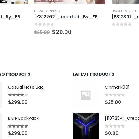
UNCATEGORIZED
UNCATEGORIZED
ed_By_FB
[K312262]_created_By_FB
[E312301]_
0
out of 5
0
out of 5
$
20.00
$
25.00
ING PRODUCTS
LATEST PRODUCTS
Casual Note Bag
Onmark001
4.00
out of 5
0
out of 5
$
299.00
$
25.00
Blue BackPack
[110725P]_Crea
5.00
out of 5
0
out of 5
$
299.00
$
0.00