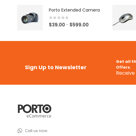
Porto Extended Camera
0
out of 5
$
39.00
$
599.00
–
Get all t
Sign Up to Newsletter
Offers.
Receive 
Call us now: