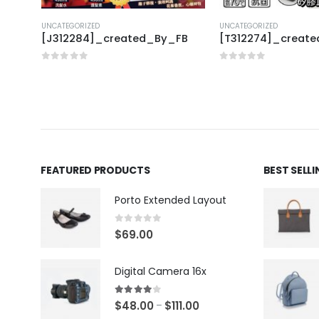
UNCATEGORIZED
UNCATEGORIZED
FB
[J312284]_created_By_FB
[T312274]_creat
0
out of 5
0
out of 5
FEATURED PRODUCTS
BEST SELL
Porto Extended Layout
0
out of 5
$
69.00
Digital Camera 16x
4.00
out of 5
$
48.00
$
111.00
–