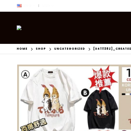
ENG
USD
|
HOME
SHOP
UNCATEGORIZED
[X411138Z]_CREATE