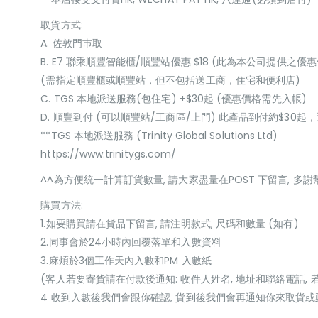
取貨方式:
A. 佐敦門巿取
B. E7 聯乘順豐智能櫃/順豐站優惠 $18 (此為本公司提供之優惠
(需指定順豐櫃或順豐站，但不包括送工商，住宅和便利店)
C. TGS 本地派送服務(包住宅) +$30起 (優惠價格需先入帳)
D. 順豐到付 (可以順豐站/工商區/上門) 此產品到付約$30
**TGS 本地派送服務 (Trinity Global Solutions Ltd)
https://www.trinitygs.com/
^^為方便統一計算訂貨數量, 請大家盡量在POST 下留言, 多謝
購買方法:
1.如要購買請在貨品下留言, 請注明款式, 尺碼和數量 (如有)
2.同事會於24小時內回覆落單和入數資料
3.麻煩於3個工作天內入數和PM 入數紙
(客人若要寄貨請在付款後通知: 收件人姓名, 地址和聯絡電話, 
4 收到入數後我們會跟你確認, 貨到後我們會再通知你來取貨