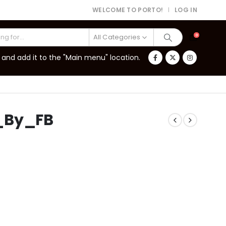
WELCOME TO PORTO!
LOG IN
|
All Categories
0
and add it to the "Main menu" location.
_By_FB