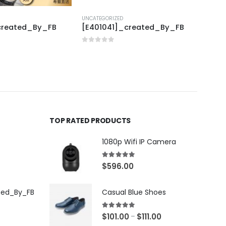
UNCATEGORIZED
UNCAT
created_By_FB
[E401041]_created_By_FB
[X40
0
out of 5
0
out
TOP RATED PRODUCTS
1080p Wifi IP Camera
5.00
out of 5
$
596.00
ted_By_FB
Casual Blue Shoes
5.00
out of 5
$
101.00
$
111.00
–