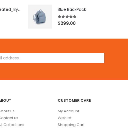
[X503248Z]_Created_By_FB
Blue BackPack
5.00
out of 5
$
299.00
ABOUT
CUSTOMER CARE
About us
My Account
Contact us
Wishlist
All Collections
Shopping Cart