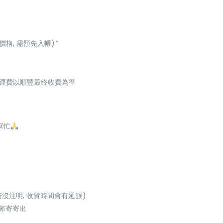
價格, 需預先入帳)*
起，運費以順豐最終收費為準
幫忙
若沒注明, 收貨時間會有延誤)
或郵寄寄出