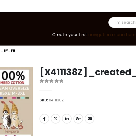
Create your first
navigation menu here
D_BY_FB
[X411138Z]_created
0
out of 5
SKU:
X411138Z