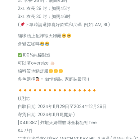
XL 衣長 28 吋：胸闊43吋
2XL 衣長 29 吋；胸闊45吋
3XL 衣長 30 吋；胸闊46吋
(
下單時請選擇喜好款式和尺碼: 例如: AM, BL)
貓咪頭上配炸蝦天婦羅
會變左啲咩
100%純棉製造
可以著oversize
棉料質地勁舒服
多色選擇
‍♀ 做情侶裝, 家庭裝最啱!!
(現貨:
自取日期: 2024年11月29日至2024年12月28日
寄貨日期: 2024年11月尾開始)
[X411138Z] 炸蝦天婦羅貓咪全棉短袖Tee
$47/件
**本店接受支付寶HK, WECHAT PAY HK, 八達通(必須到店付)*