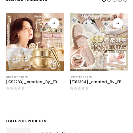
UNCATEGORIZED
UNCATEGORIZED
[K312283]_created_By_FB
[T312304]_created_By_FB
0
out of 5
0
out of 5
FEATURED PRODUCTS