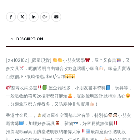
DESCRIPTION
[X410216Z] [限量現貨]
小朋友返學
，屋企又多書
，又
多文具
，呢個透明自由組合收納盒啱曬小家庭
。家品店賣過
百蚊個, E7限時優惠, $50/個咋
整齊收納必選
屋企雜物多，小朋友書本資料
，玩具等，
一般嘅收納箱每次揾嘢都好麻煩
，呢款透明設計就特別貼心
，分類拿取都方便得多，又防塵仲非常實用
！
香港寸金尺土，
就連屋企空間都非常有限，特別係
小朋友
嘅書薄
，加埋好多玩具
、雜物
，好容易就無位擺
推薦呢款🗃桌面防塵透明收納箱俾大家
最鍾意佢係透明設
計，
放任何物件都一目了然，仲可以疊起擺放，
慳位又實用