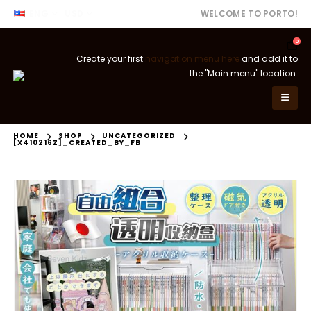
ENG
USD
WELCOME TO PORTO!
0
Create your first
navigation menu here
and add it to
the "Main menu" location.
HOME
SHOP
UNCATEGORIZED
[X410216Z]_CREATED_BY_FB