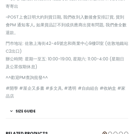
寄寄出
~POST上會註明大約到貨日期, 我們收到入數後會安排訂貨, 貨到
會PM 通知客人, 如果貨品訂不到或供應商出貨有問題, 我們會全數
退款。
門巿地址: 佐敦上海街42-46號忠和商業中心9樓01室 (佐敦地鐵站
C2出口)
辦公時間: 星期一至五: 10:00-19:00, 星期六: 11:00-4:00 (星期日
及公眾假期休息)
^^歡迎PM查詢批發^^
#開學 #屋企又多書 #多文具, #透明 #自由組合 #收納盒 #家
品店
SIZE GUIDE
RELATED PRODUCTS