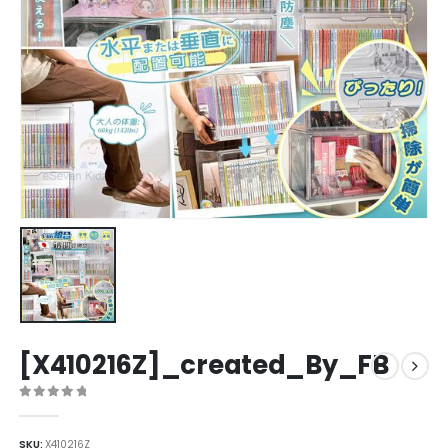
[X410216Z]_created_By_FB
0
out of 5
SKU:
X410216Z