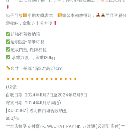
箱子可放
小朋友嘅書本、
練習本都放得到，
而且容易分
類收納，拿取亦十分方便
超強有蓋收納箱
透明設計清晰可見
磁吸門蓋, 穏陣易拉
承重力強, 可承重120kg
尺寸：長36*深22*高27cm
(現貨:
自取日期: 2024年11月7日至2024年12月6日
寄貨日期: 2024年11月頭開始)
[X410216Z] 透明自由組合收納盒
$50/個
**本店接受支付寶HK, WECHAT PAY HK, 八達通(必須到店付)**