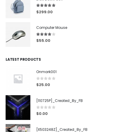
5.00
out of 5
$
299.00
Computer Mouse
4.00
out of 5
$
55.00
LATEST PRODUCTS
Onmark001
0
out of 5
$
25.00
[110725P]_Created_By_FB
0
out of 5
$
0.00
[X503248Z]_Created_By_FB