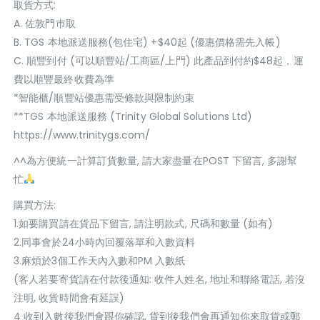
取貨方式:
A. 佐敦門巿取
B. TGS 本地派送服務(包住宅) +$40起 (優惠價格需先入帳)
C. 順豐到付 (可以順豐站/工商區/上門) 此產品到付約$48起，運
費以順豐最終收費為準
*智能櫃/順豐站優惠需受條款與限制約束
**TGS 本地派送服務 (Trinity Global Solutions Ltd)
https://www.trinitygs.com/
^^為方便統一計算訂貨數量, 請大家盡量在POST 下留言, 多謝幫
忙
購買方法:
1.如要購買請在貨品下留言, 請注明款式, 尺碼和數量 (如有)
2.同事會於24小時內回覆落單和入數資料
3.麻煩於3個工作天內入數和PM 入數紙
(客人若要寄貨請在付款後通知: 收件人姓名, 地址和聯絡電話, 若沒
注明, 收貨時間會有延誤)
4 收到入數後我們會跟你確認, 貨到後我們會再通知你來取貨或郵