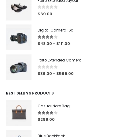
Porto Extended Layout
0
out of 5
$
69.00
Digital Camera 16x
4.00
out of 5
$
48.00
$
111.00
–
Porto Extended Camera
0
out of 5
$
39.00
$
599.00
–
BEST SELLING PRODUCTS
Casual Note Bag
4.00
out of 5
$
299.00
Blue BackPack