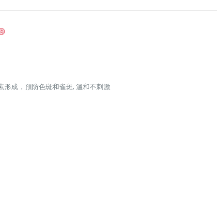
素形成，預防色斑和雀斑, 溫和不刺激