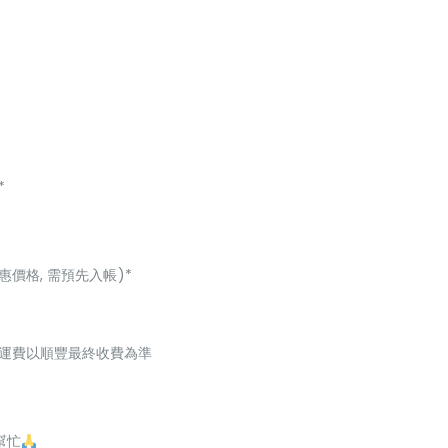
*
惠價格, 需預先入帳)*
起，運費以順豐最終收費為準
幫忙