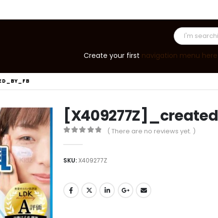
Create your first
navigation menu here
ED_BY_FB
[X409277Z]_create
( There are no reviews yet. )
0
out of 5
SKU:
X409277Z