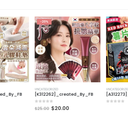
-20%
UNCATEGORIZED
UNCATEGORIZED
ed_By_FB
[K312262]_created_By_FB
[A312273]
0
out of 5
0
out of 5
$
20.00
$
25.00