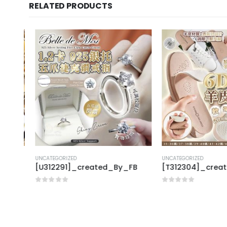
RELATED PRODUCTS
UNCATEGORIZED
UNCATEGORIZED
FB
[U312291]_created_By_FB
[T312304]_creat
0
out of 5
0
out of 5