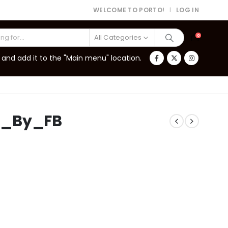
WELCOME TO PORTO!
LOG IN
|
All Categories
0
and add it to the "Main menu" location.
d_By_FB