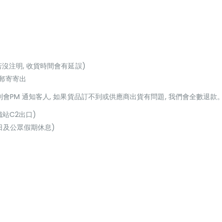
若沒注明, 收貨時間會有延誤)
或郵寄寄出
貨到會PM 通知客人, 如果貨品訂不到或供應商出貨有問題, 我們會全數退款
鐵站C2出口)
(星期日及公眾假期休息)