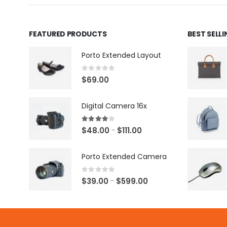
FEATURED PRODUCTS
BEST SELL
Porto Extended Layout
0
out of 5
$
69.00
Digital Camera 16x
4.00
out of 5
$
48.00
$
111.00
–
Porto Extended Camera
0
out of 5
$
39.00
$
599.00
–