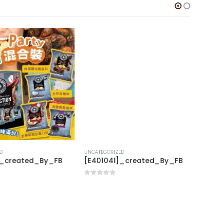
UNCATEGORIZED
UNCAT
_created_By_FB
[E401041]_created_By_FB
[J40
0
out of 5
0
out