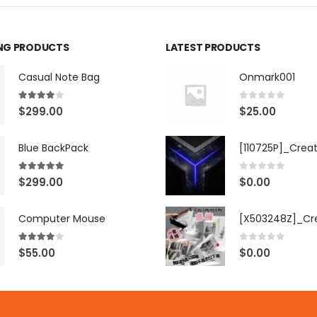
ING PRODUCTS
LATEST PRODUCTS
Casual Note Bag
Onmark001
4.00
out of 5
0
out of 5
$
299.00
$
25.00
Blue BackPack
[110725P]_Crea
5.00
out of 5
0
out of 5
$
299.00
$
0.00
Computer Mouse
4.00
out of 5
0
out of 5
$
55.00
$
0.00