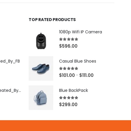
TOP RATED PRODUCTS
1080p Wifi IP Camera
5.00
out of 5
$
596.00
ted_By_FB
Casual Blue Shoes
5.00
out of 5
$
101.00
$
111.00
–
[X503248Z]_Created_By_FB
Blue BackPack
5.00
out of 5
$
299.00