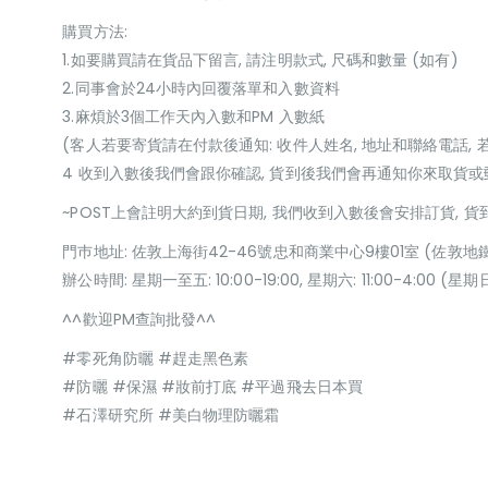
購買方法:
1.如要購買請在貨品下留言, 請注明款式, 尺碼和數量 (如有)
2.同事會於24小時內回覆落單和入數資料
3.麻煩於3個工作天內入數和PM 入數紙
(客人若要寄貨請在付款後通知: 收件人姓名, 地址和聯絡電話, 
4 收到入數後我們會跟你確認, 貨到後我們會再通知你來取貨
~POST上會註明大約到貨日期, 我們收到入數後會安排訂貨, 
門巿地址: 佐敦上海街42-46號忠和商業中心9樓01室 (佐敦地
辦公時間: 星期一至五: 10:00-19:00, 星期六: 11:00-4:00 
^^歡迎PM查詢批發^^
#零死角防曬 #趕走黑色素
#防曬 #保濕 #妝前打底 #平過飛去日本買
#石澤研究所 #美白物理防曬霜