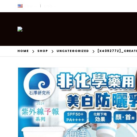
ENG
USD
|
HOME
SHOP
UNCATEGORIZED
[X409277Z]_CREAT