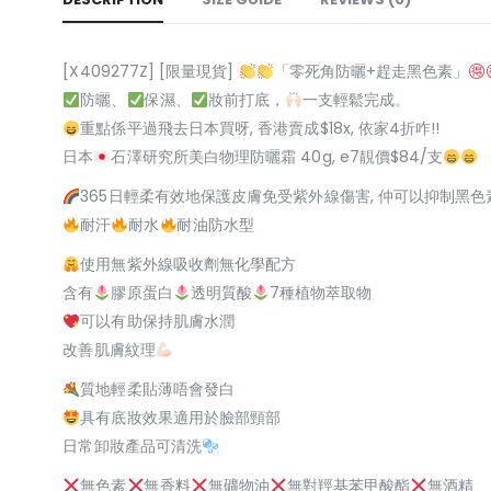
[X409277Z] [限量現貨]
「零死角防曬+趕走黑色素」
防曬、
保濕、
妝前打底，
一支輕鬆完成。
重點係平過飛去日本買呀, 香港賣成$18x, 依家4折咋!!
日本
石澤研究所美白物理防曬霜 40g, e7靚價$84/支
365日輕柔有效地保護皮膚免受紫外線傷害, 仲可以抑制黑色
耐汗
耐水
耐油防水型
使用無紫外線吸收劑無化學配方
含有
膠原蛋白
透明質酸
7種植物萃取物
可以有助保持肌膚水潤
改善肌膚紋理
質地輕柔貼薄唔會發白
具有底妝效果適用於臉部頸部
日常卸妝產品可清洗
無色素
無香料
無礦物油
無對羥基苯甲酸酯
無酒精