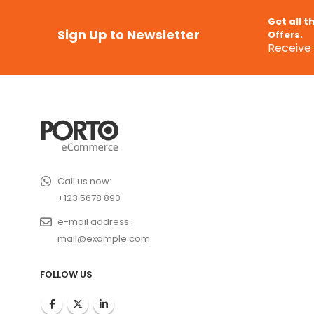
Get all t
Sign Up to Newsletter
Offers.
Receive 
Call us now:
+123 5678 890
e-mail address:
mail@example.com
FOLLOW US