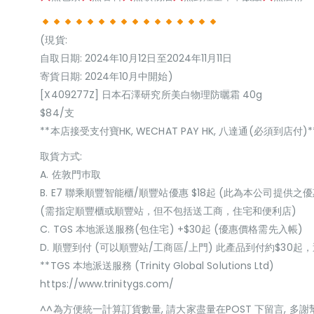
(現貨:
自取日期: 2024年10月12日至2024年11月11日
寄貨日期: 2024年10月中開始)
[X409277Z] 日本石澤研究所美白物理防曬霜 40g
$84/支
**本店接受支付寶HK, WECHAT PAY HK, 八達通(必須到店付)*
取貨方式:
A. 佐敦門巿取
B. E7 聯乘順豐智能櫃/順豐站優惠 $18起 (此為本公司提供之優
(需指定順豐櫃或順豐站，但不包括送工商，住宅和便利店)
C. TGS 本地派送服務(包住宅) +$30起 (優惠價格需先入帳)
D. 順豐到付 (可以順豐站/工商區/上門) 此產品到付約$30
**TGS 本地派送服務 (Trinity Global Solutions Ltd)
https://www.trinitygs.com/
^^為方便統一計算訂貨數量, 請大家盡量在POST 下留言, 多謝