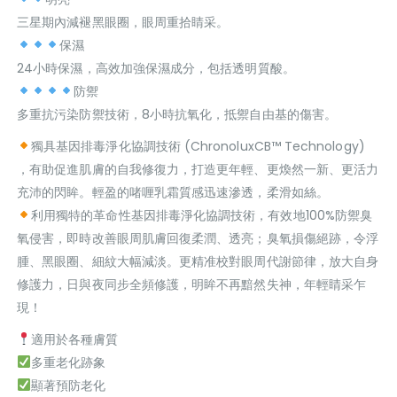
三星期內減褪黑眼圈，眼周重拾睛采。
保濕
24小時保濕，高效加強保濕成分，包括透明質酸。
防禦
多重抗污染防禦技術，8小時抗氧化，抵禦自由基的傷害。
獨具基因排毒淨化協調技術 (ChronoluxCB
™️
Technology)
，有助促進肌膚的自我修復力，打造更年輕、更煥然一新、更活力
充沛的閃眸。輕盈的啫喱乳霜質感迅速滲透，柔滑如絲。
利用獨特的革命性基因排毒淨化協調技術，有效地100%防禦臭
氧侵害，即時改善眼周肌膚回復柔潤、透亮；臭氧損傷絕跡，令浮
腫、黑眼圈、細紋大幅減淡。更精准校對眼周代謝節律，放大自身
修護力，日與夜同步全頻修護，明眸不再黯然失神，年輕睛采乍
現！
適用於各種膚質
多重老化跡象
顯著預防老化