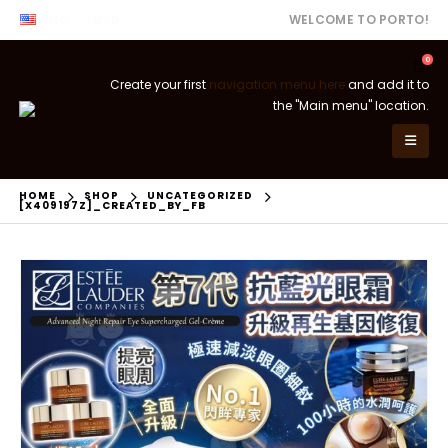
ENG
USD
WELCOME TO PORTO!
0
Create your first
navigation menu here
and add it to
the "Main menu" location.
HOME
SHOP
UNCATEGORIZED
[X409197Z]_CREATED_BY_FB