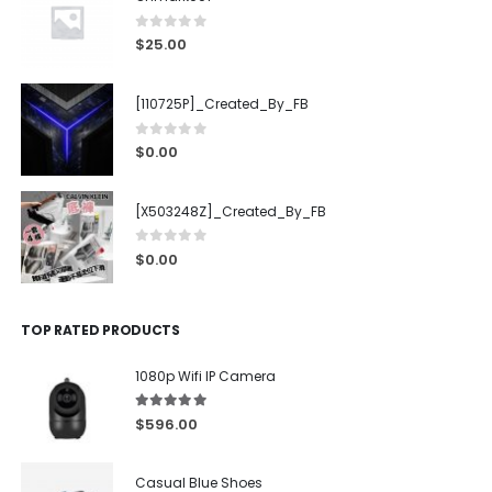
0
out of 5
$
25.00
[110725P]_Created_By_FB
0
out of 5
$
0.00
[X503248Z]_Created_By_FB
0
out of 5
$
0.00
TOP RATED PRODUCTS
1080p Wifi IP Camera
5.00
out of 5
$
596.00
Casual Blue Shoes