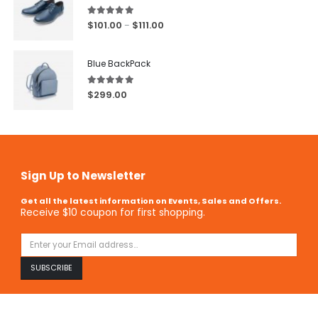
5.00
out of 5
$
101.00
$
111.00
–
Blue BackPack
5.00
out of 5
$
299.00
Sign Up to Newsletter
Get all the latest information on Events, Sales and Offers.
Receive $10 coupon for first shopping.