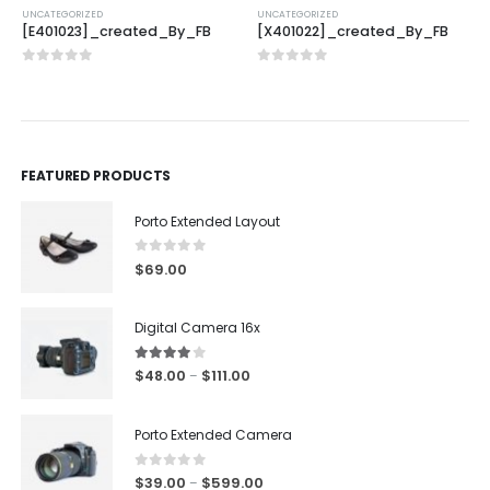
UNCATEGORIZED
UNCATEGORIZED
[E401023]_created_By_FB
[X401022]_created_By_FB
0
out of 5
0
out of 5
FEATURED PRODUCTS
Porto Extended Layout
0
out of 5
$
69.00
Digital Camera 16x
4.00
out of 5
$
48.00
$
111.00
–
Porto Extended Camera
0
out of 5
$
39.00
$
599.00
–