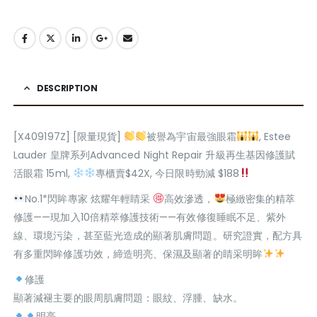
DESCRIPTION
[X409197Z] [限量現貨]
被譽為宇宙最強眼霜
, Estee
Lauder 皇牌系列Advanced Night Repair 升級再生基因修護賦
活眼霜 15ml,
專櫃賣$42X, 今日限時勁減 $188
No.1*閃眸專家 炫耀年輕睛采
高效滲透，
極緻密集的精萃
修護——現加入10倍精萃修護技術——有效修復睡眠不足、紫外
線、環境污染，甚至藍光造成的顯著肌膚問題。研究證實，配方具
有多重閃眸修護功效，締造明亮、保濕及顯著的睛采明眸
修護
顯著減褪主要的眼周肌膚問題：眼紋、浮腫、缺水。
明亮