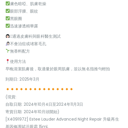
膚色暗啞、肌膚乾燥
眼部浮腫、眼紋
黑眼圈
迅速滲透精華露
‍⚕通過皮膚科與眼科醫生測試
不會治痘或堵塞毛孔
無香料配方
使用方法
早晚清潔肌膚後，取適量於眼周肌膚，並以無名指推勻輕拍
到期日: 2025年3月
(現貨:
自取日期: 2024年10月4日至2024年11月3日
寄貨日期: 2024年10月頭開始)
[X409197Z] Estee Lauder Advanced Night Repair 升級再生
基因修護賦活眼霜 15ml,