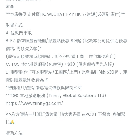
$188
**本店接受支付寶HK, WECHAT PAY HK, 八達通(必須到店付)**
取貨方式:
A. 佐敦門巿取
B. E7 聯乘順豐智能櫃/順豐站優惠 $18起 (此為本公司提供之優惠
價格, 需預先入帳)*
(需指定順豐櫃或順豐站，但不包括送工商，住宅和便利店)
C. TGS 本地派送服務(包住宅) +$30 (優惠價格需先入帳)
D. 順豐到付 (可以順豐站/工商區/上門) 此產品到付約$30起，運
費以順豐最終收費為準
*智能櫃/順豐站優惠需受條款與限制約束
**TGS 本地派送服務 (Trinity Global Solutions Ltd)
https://www.trinitygs.com/
^^為方便統一計算訂貨數量, 請大家盡量在POST 下留言, 多謝幫
忙
購買方法: