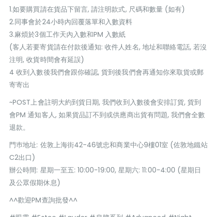
1.如要購買請在貨品下留言, 請注明款式, 尺碼和數量 (如有)
2.同事會於24小時內回覆落單和入數資料
3.麻煩於3個工作天內入數和PM 入數紙
(客人若要寄貨請在付款後通知: 收件人姓名, 地址和聯絡電話, 若沒
注明, 收貨時間會有延誤)
4 收到入數後我們會跟你確認, 貨到後我們會再通知你來取貨或郵
寄寄出
~POST上會註明大約到貨日期, 我們收到入數後會安排訂貨, 貨到
會PM 通知客人, 如果貨品訂不到或供應商出貨有問題, 我們會全數
退款。
門巿地址: 佐敦上海街42-46號忠和商業中心9樓01室 (佐敦地鐵站
C2出口)
辦公時間: 星期一至五: 10:00-19:00, 星期六: 11:00-4:00 (星期日
及公眾假期休息)
^^歡迎PM查詢批發^^