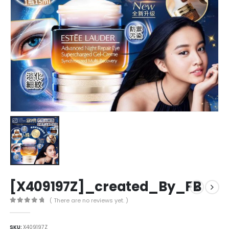
[X409197Z]_created_By_FB
( There are no reviews yet. )
0
out of 5
SKU:
X409197Z