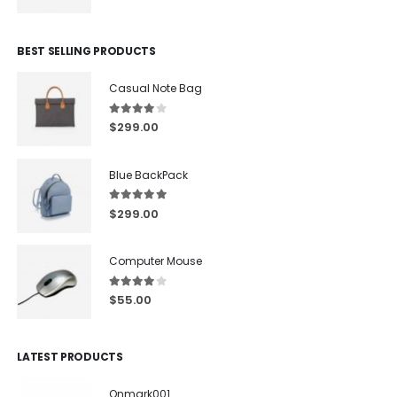
BEST SELLING PRODUCTS
Casual Note Bag
4.00
out of 5
$
299.00
Blue BackPack
5.00
out of 5
$
299.00
Computer Mouse
4.00
out of 5
$
55.00
LATEST PRODUCTS
Onmark001