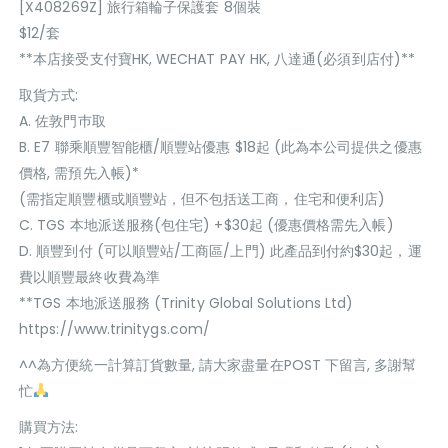
[X408269Z] 旅行箱輪子保護套 8個裝
$12/套
**本店接受支付寶HK, WECHAT PAY HK, 八達通(必須到店付)**
取貨方式:
A. 佐敦門巿取
B. E7 聯乘順豐智能櫃/順豐站優惠 $18起 (此為本公司提供之優惠
價格, 需預先入帳)*
(需指定順豐櫃或順豐站，但不包括送工商，住宅和便利店)
C. TGS 本地派送服務(包住宅) +$30起 (優惠價格需先入帳)
D. 順豐到付 (可以順豐站/工商區/上門) 此產品到付約$30起，運
費以順豐最終收費為準
**TGS 本地派送服務 (Trinity Global Solutions Ltd)
https://www.trinitygs.com/
^^為方便統一計算訂貨數量, 請大家盡量在POST 下留言, 多謝幫
忙
購買方法: