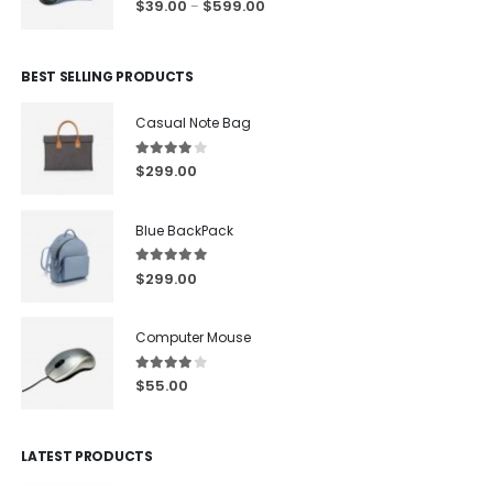
$
39.00
$
599.00
–
BEST SELLING PRODUCTS
Casual Note Bag
4.00
out of 5
$
299.00
Blue BackPack
5.00
out of 5
$
299.00
Computer Mouse
4.00
out of 5
$
55.00
LATEST PRODUCTS