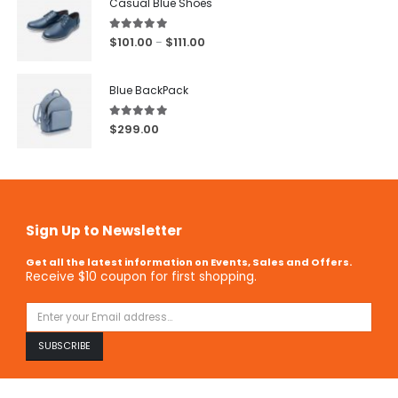
Casual Blue Shoes
5.00
out of 5
$
101.00
$
111.00
–
Blue BackPack
5.00
out of 5
$
299.00
Sign Up to Newsletter
Get all the latest information on Events, Sales and Offers.
Receive $10 coupon for first shopping.