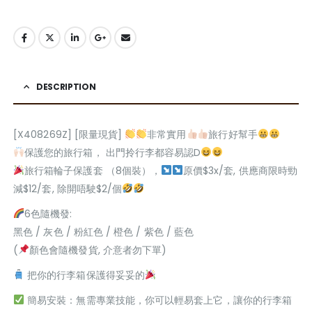
DESCRIPTION
[X408269Z] [限量現貨]
非常實用
旅行好幫手
保護您的旅行箱， 出門拎行李都容易認D
旅行箱輪子保護套 （8個裝），
原價$3x/套, 供應商限時勁
減$12/套, 除開唔駛$2/個
6色隨機發:
黑色 / 灰色 / 粉紅色 / 橙色 / 紫色 / 藍色
(
顏色會隨機發貨, 介意者勿下單)
把你的行李箱保護得妥妥的
簡易安裝：無需專業技能，你可以輕易套上它，讓你的行李箱