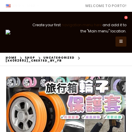
ENG
USD
WELCOME TO PORTO!
0
Create your first
navigation menu here
and add it to
the "Main menu" location.
HOME
SHOP
UNCATEGORIZED
[X408269Z]_CREATED_BY_FB