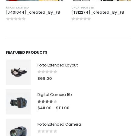
UNCATEGORIZED
UNCATEGORIZED
[J401044]_created_By_FB
[T312274]_created_By_FB
0
out of 5
0
out of 5
FEATURED PRODUCTS
Porto Extended Layout
0
out of 5
$
69.00
Digital Camera 16x
4.00
out of 5
$
48.00
$
111.00
–
Porto Extended Camera
0
out of 5