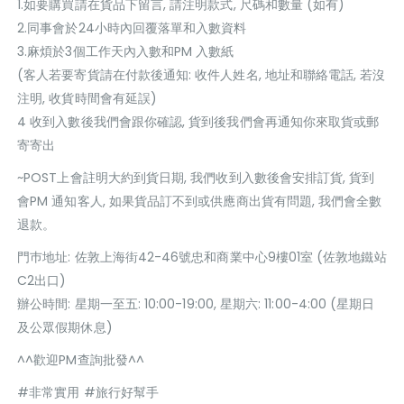
1.如要購買請在貨品下留言, 請注明款式, 尺碼和數量 (如有)
2.同事會於24小時內回覆落單和入數資料
3.麻煩於3個工作天內入數和PM 入數紙
(客人若要寄貨請在付款後通知: 收件人姓名, 地址和聯絡電話, 若沒
注明, 收貨時間會有延誤)
4 收到入數後我們會跟你確認, 貨到後我們會再通知你來取貨或郵
寄寄出
~POST上會註明大約到貨日期, 我們收到入數後會安排訂貨, 貨到
會PM 通知客人, 如果貨品訂不到或供應商出貨有問題, 我們會全數
退款。
門巿地址: 佐敦上海街42-46號忠和商業中心9樓01室 (佐敦地鐵站
C2出口)
辦公時間: 星期一至五: 10:00-19:00, 星期六: 11:00-4:00 (星期日
及公眾假期休息)
^^歡迎PM查詢批發^^
#非常實用 #旅行好幫手