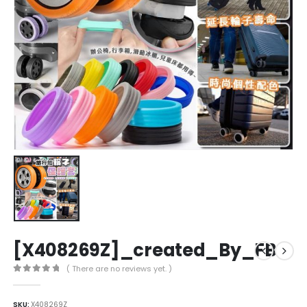
[X408269Z]_created_By_FB
( There are no reviews yet. )
0
out of 5
SKU:
X408269Z