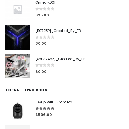
Onmark001
0
out of 5
$
25.00
[110725P]_Created_By_FB
0
out of 5
$
0.00
[X503248Z]_Created_By_FB
0
out of 5
$
0.00
TOP RATED PRODUCTS
1080p Wifi IP Camera
5.00
out of 5
$
596.00