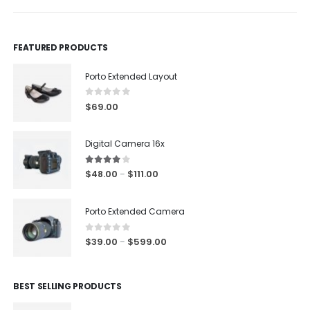
FEATURED PRODUCTS
Porto Extended Layout
0
out of 5
$
69.00
Digital Camera 16x
4.00
out of 5
$
48.00
$
111.00
–
Porto Extended Camera
0
out of 5
$
39.00
$
599.00
–
BEST SELLING PRODUCTS