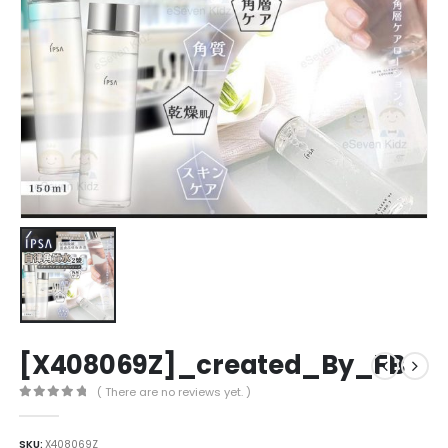
[X408069Z]_created_By_FB
( There are no reviews yet. )
0
out of 5
SKU:
X408069Z