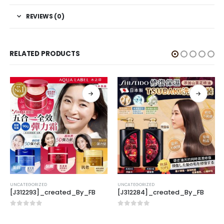
REVIEWS (0)
RELATED PRODUCTS
UNCATEGORIZED
UNCATEGORIZED
[J312293]_created_By_FB
[J312284]_created_By_FB
0
out of 5
0
out of 5