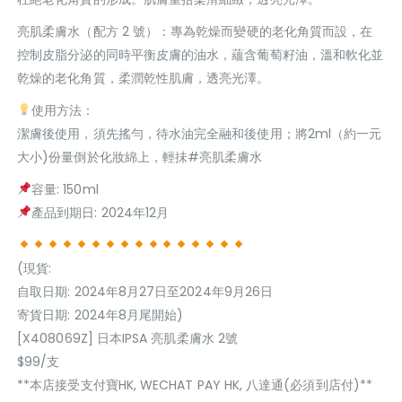
亮肌柔膚水（配方 2 號）：專為乾燥而變硬的老化角質而設，在
控制皮脂分泌的同時平衡皮膚的油水，蘊含葡萄籽油，溫和軟化並
乾燥的老化角質，柔潤乾性肌膚，透亮光澤。
使用方法：
潔膚後使用，須先搖勻，待水油完全融和後使用；將2ml（約一元
大小)份量倒於化妝綿上，輕抺#亮肌柔膚水
容量: 150ml
產品到期日: 2024年12月
(現貨:
自取日期: 2024年8月27日至2024年9月26日
寄貨日期: 2024年8月尾開始)
[X408069Z] 日本IPSA 亮肌柔膚水 2號
$99/支
**本店接受支付寶HK, WECHAT PAY HK, 八達通(必須到店付)**