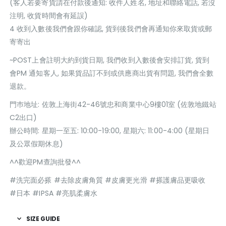
(客人若要寄貨請在付款後通知: 收件人姓名, 地址和聯絡電話, 若沒
注明, 收貨時間會有延誤)
4 收到入數後我們會跟你確認, 貨到後我們會再通知你來取貨或郵
寄寄出
~POST上會註明大約到貨日期, 我們收到入數後會安排訂貨, 貨到
會PM 通知客人, 如果貨品訂不到或供應商出貨有問題, 我們會全數
退款。
門巿地址: 佐敦上海街42-46號忠和商業中心9樓01室 (佐敦地鐵站
C2出口)
辦公時間: 星期一至五: 10:00-19:00, 星期六: 11:00-4:00 (星期日
及公眾假期休息)
^^歡迎PM查詢批發^^
#洗完面必搽 #去除皮膚角質 #皮膚更光滑 #搽護膚品更吸收
#日本 #IPSA #亮肌柔膚水
SIZE GUIDE