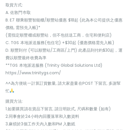
取貨方式:
A. 佐敦門巿取
B. E7 聯乘順豐智能櫃/順豐站優惠 $18起 (此為本公司提供之優惠
價格, 需預先入帳)*
(需指定順豐櫃或順豐站，但不包括送工商，住宅和便利店)
C. TGS 本地派送服務(包住宅) +$30起 (優惠價格需先入帳)
D. 順豐到付 (可以順豐站/工商區/上門) 此產品到付約$30起，運
費以順豐最終收費為準
**TGS 本地派送服務 (Trinity Global Solutions Ltd)
https://www.trinitygs.com/
^^為方便統一計算訂貨數量, 請大家盡量在POST 下留言, 多謝幫
忙
購買方法:
1.如要購買請在貨品下留言, 請注明款式, 尺碼和數量 (如有)
2.同事會於24小時內回覆落單和入數資料
3.麻煩於3個工作天內入數和PM 入數紙