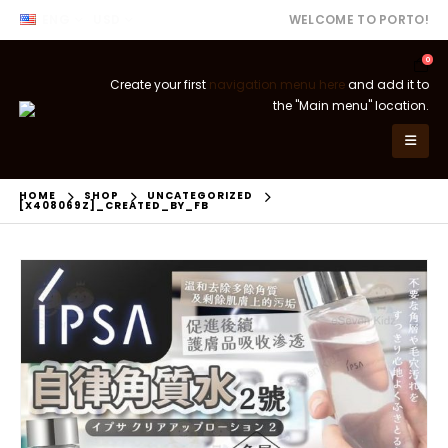
ENG
USD
WELCOME TO PORTO!
0
Create your first
navigation menu here
and add it to
the "Main menu" location.
HOME
SHOP
UNCATEGORIZED
[X408069Z]_CREATED_BY_FB