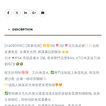
DESCRIPTION
[X408069Z] [限量現貨]
3折
3折
洗完面必搽
去除
皮膚角質, 皮膚更光滑, 搽護膚品更吸收
日本
IPSA 亮肌柔膚水 2號, 香港專門店賣$3xx, e7日本直送只係
$99/支
呢支好用呀
，又叫角質水,
專門去除面上角質死皮, 唔洗用
磨沙膏, 皮膚一樣咁滑嘟嘟
成個人睇落容光煥發更有透明感
幫助擦去毛孔內無法通過清潔去除的多餘角質層和殘留物, 改善
泛黃暗啞，同時預防角質重叠化，
杜絕老化角質的形成。肌膚重拾柔滑細緻，透亮光澤。