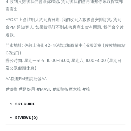
4 收到入數後我們會跟你確認, 貨到後我們會再通知你來取貨或郵
寄寄出
~POST上會註明大約到貨日期, 我們收到入數後會安排訂貨, 貨到
會PM 通知客人, 如果貨品訂不到或供應商出貨有問題, 我們會全數
退款。
門巿地址: 佐敦上海街42-46號忠和商業中心9樓01室 (佐敦地鐵站
C2出口)
辦公時間: 星期一至五: 10:00-19:00, 星期六: 11:00-4:00 (星期日
及公眾假期休息)
^^歡迎PM查詢批發^^
#激推 #勁好用 #MASIL #氣墊按摩木梳 #梳
SIZE GUIDE
REVIEWS (0)