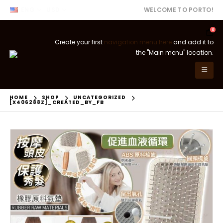
ENG
USD
WELCOME TO PORTO!
0
Create your first
navigation menu here
and add it to
the "Main menu" location.
HOME
SHOP
UNCATEGORIZED
[X406288Z]_CREATED_BY_FB