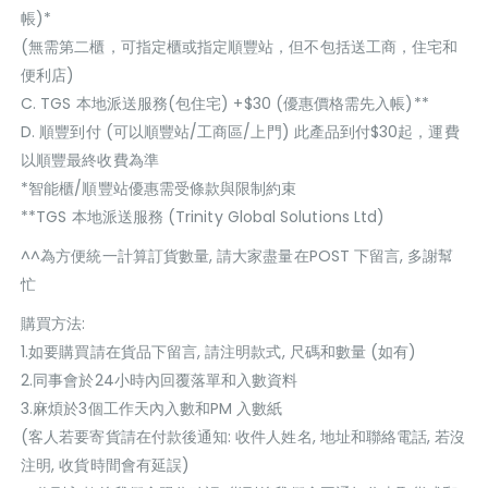
帳)*
(無需第二櫃，可指定櫃或指定順豐站，但不包括送工商，住宅和
便利店)
C. TGS 本地派送服務(包住宅) +$30 (優惠價格需先入帳)**
D. 順豐到付 (可以順豐站/工商區/上門) 此產品到付$30起，運費
以順豐最終收費為準
*智能櫃/順豐站優惠需受條款與限制約束
**TGS 本地派送服務 (Trinity Global Solutions Ltd)
^^為方便統一計算訂貨數量, 請大家盡量在POST 下留言, 多謝幫
忙
購買方法:
1.如要購買請在貨品下留言, 請注明款式, 尺碼和數量 (如有)
2.同事會於24小時內回覆落單和入數資料
3.麻煩於3個工作天內入數和PM 入數紙
(客人若要寄貨請在付款後通知: 收件人姓名, 地址和聯絡電話, 若沒
注明, 收貨時間會有延誤)