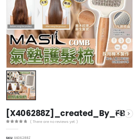
[X406288Z]_created_By_FB
( There are no reviews yet. )
0
out of 5
SKU:
X406288Z