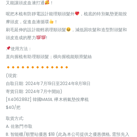
又能讓頭皮血液打通
！
呢把木梳有防靜電設計能理順頭髮外
，梳底的特別氣墊更能按
摩頭皮，促進血液循環
！
刷毛延伸的設計能輕易理順頭髮
，減低因吹髮和造型對頭髮和
頭皮造成的壓力
!
使用方法：
直向握梳有助理順頭髮；橫向握梳能順滑髮絲
(現貨:
自取日期: 2024年7月19日至2024年8月18日
寄貨日期: 2024年7月中開始)
[X406288Z] 韓國MASIL 欅木柄氣墊按摩梳
$40/把
取貨方式:
A. 佐敦門巿取
B. 智能櫃/順豐站優惠 $18 (此為本公司提供之優惠價格, 需預先入