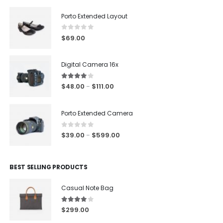
Porto Extended Layout
0
out of 5
$
69.00
Digital Camera 16x
4.00
out of 5
$
48.00
$
111.00
–
Porto Extended Camera
0
out of 5
$
39.00
$
599.00
–
BEST SELLING PRODUCTS
Casual Note Bag
4.00
out of 5
$
299.00