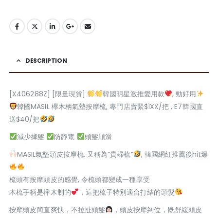
DESCRIPTION
[X406288Z] [限量現貨]
韓國明星激推愛用款
, 勁好用
韓國MASIL 欅木柄氣墊按摩梳, 專門店賣緊$1XX/把 , E7韓國直
送$40/把
減少掉髮
防靜電
頭髮順滑
MASIL氣墊頭皮按摩梳, 又稱為”貴婦梳”
, 韓國網紅推薦後hit爆
梳頭有按摩頭皮的感覺, 令梳頭都變成一種享受
木梳手柄是欅木制的
，這把梳子特別適合打結的頭髮
按摩頭皮簡直爽快，不拉扯頭髮
，頭皮按摩到位，既舒緩頭皮