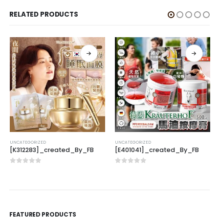
RELATED PRODUCTS
UNCATEGORIZED
UNCATEGORIZED
[K312283]_created_By_FB
[E401041]_created_By_FB
0
out of 5
0
out of 5
FEATURED PRODUCTS