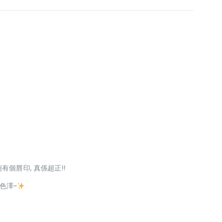
個唇印, 真係超正!!
色澤~