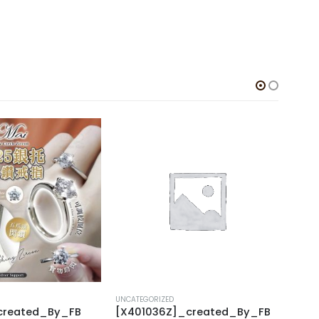
UNCATEGORIZED
UNCAT
created_By_FB
[X401036Z]_created_By_FB
[J40