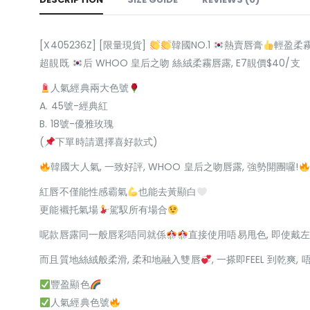
[X405236Z] [限量現貨]
韓國NO.1
熱賣唇膏
輕盈柔
超靚既
后 WHOO 皇后之吻 絲絨柔霧唇露, E7靚價$40/支
人氣經典兩大色號
A. 45號-經典紅
B. 18號-優雅玫瑰
(
下單時請選擇喜好款式)
韓國大人氣, 一致好評, WHOO 皇后之吻唇露, 強勢開團囉!
紅唇不僅能性感霸氣
也能去黃顯白
更能襯托氣場
駕馭所有場合
呢款唇露同一般唇彩唔同就係
直接使用唔易甩色, 即使戴
而且質地絲絨般柔滑, 柔和地融入雙唇
, 一搽即FEEL 到乾爽
豐盈顯色
人氣經典色號