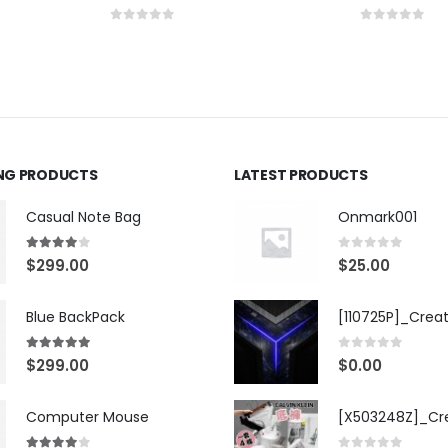
0
out of 5
0
out of 5
ING PRODUCTS
LATEST PRODUCTS
Casual Note Bag
Onmark001
4.00
out of 5
0
out of 5
$
299.00
$
25.00
Blue BackPack
[110725P]_Crea
5.00
out of 5
0
out of 5
$
299.00
$
0.00
Computer Mouse