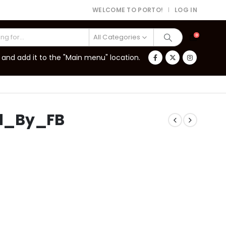
WELCOME TO PORTO!
LOG IN
|
All Categories
0
and add it to the "Main menu" location.
d_By_FB