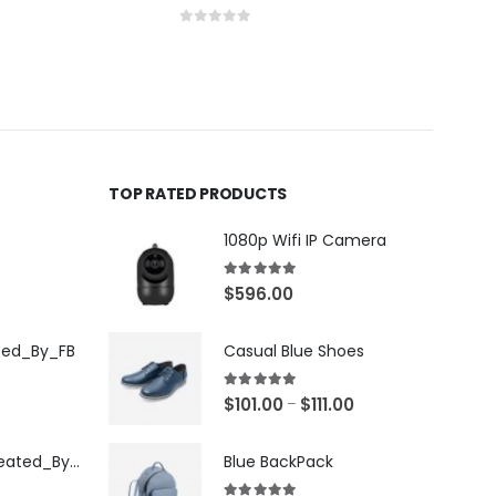
0
out of 5
0
out
TOP RATED PRODUCTS
1080p Wifi IP Camera
5.00
out of 5
$
596.00
ted_By_FB
Casual Blue Shoes
5.00
out of 5
$
101.00
$
111.00
–
[X503248Z]_Created_By_FB
Blue BackPack