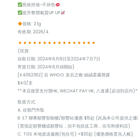
長效持妝~不掉色
提升整體氣質UP UP
規格: 2.1g
有效期: 2026/4
(現貨:
自取日期: 2024年6月8日至2024年7月7日
寄貨日期: 2024年6月頭開始)
[X405236Z] 后 WHOO 皇后之吻 絲絨柔霧唇露
$40/支
**本店接受支付寶HK, WECHAT PAY HK, 八達通(必須到店付)*
取貨方式:
A. 佐敦門巿取
B. E7 聯乘順豐智能櫃/順豐站優惠 $15起 (此為本公司提供之優
(需指定順豐櫃或順豐站，但不包括送工商，住宅和便利店)
C. TGS 本地派送服務(包住宅) +$30起 (優惠價格需先入帳)