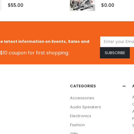
4.00
out of 5
0
out of 5
$
55.00
$
0.00
he latest information on Events, Sales and
$10 coupon for first shopping.
CATEGORIES
Accessories
Audio Speakers
Electronics
Fashion
Gifts