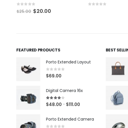
0
out of 5
0
out of 5
$
20.00
$
25.00
FEATURED PRODUCTS
BEST SELL
Porto Extended Layout
0
out of 5
$
69.00
Digital Camera 16x
4.00
out of 5
$
48.00
$
111.00
–
Porto Extended Camera