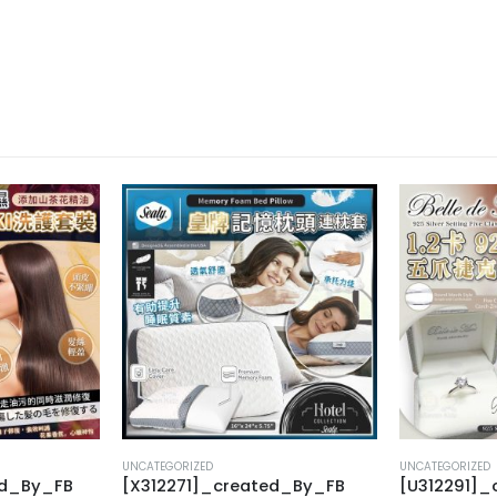
UNCATEGORIZED
UNCATEGORIZED
ed_By_FB
[X312271]_created_By_FB
[U312291]_