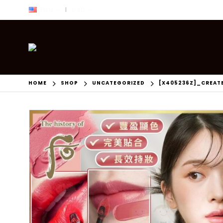
ENG
USD
|
HOME
SHOP
UNCATEGORIZED
[X405236Z]_CREAT