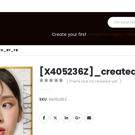
Create your first
navigation menu here
ED_BY_FB
[X405236Z]_create
( There are no reviews yet. )
0
out of 5
SKU:
X405236Z