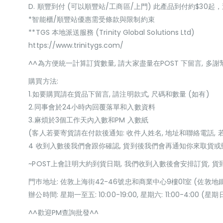
D. 順豐到付 (可以順豐站/工商區/上門) 此產品到付約$30
*智能櫃/順豐站優惠需受條款與限制約束
**TGS 本地派送服務 (Trinity Global Solutions Ltd)
https://www.trinitygs.com/
^^為方便統一計算訂貨數量, 請大家盡量在POST 下留言, 多謝
購買方法:
1.如要購買請在貨品下留言, 請注明款式, 尺碼和數量 (如有)
2.同事會於24小時內回覆落單和入數資料
3.麻煩於3個工作天內入數和PM 入數紙
(客人若要寄貨請在付款後通知: 收件人姓名, 地址和聯絡電話, 
4 收到入數後我們會跟你確認, 貨到後我們會再通知你來取貨
~POST上會註明大約到貨日期, 我們收到入數後會安排訂貨, 
門巿地址: 佐敦上海街42-46號忠和商業中心9樓01室 (佐敦地
辦公時間: 星期一至五: 10:00-19:00, 星期六: 11:00-4:00 
^^歡迎PM查詢批發^^