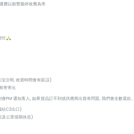
起，運費以順豐最終收費為準
幫忙
若沒注明, 收貨時間會有延誤)
或郵寄寄出
貨到會PM 通知客人, 如果貨品訂不到或供應商出貨有問題, 我們會全數退款
鐵站C2出口)
(星期日及公眾假期休息)