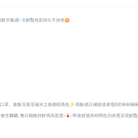
霧般空氣感~
鮮豔色彩持久不掉色
左口罩、食飯完甚至碰水之後都唔甩色
唔駛成日補妝或者甩到D杯杯碗碗有
, 唔會笠黐黐, 整日都維持鮮明高彩度~
, 即使經過長時間也仍依舊呈現鮮豔